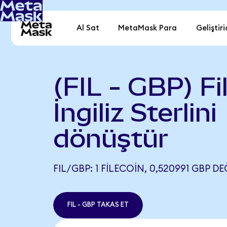
Al Sat
MetaMask Para
Geliştiri
(FIL - GBP) Fi
İngiliz Sterlini
dönüştür
FIL/GBP: 1 FILECOIN, 0,520991 GBP DE
FIL - GBP TAKAS ET