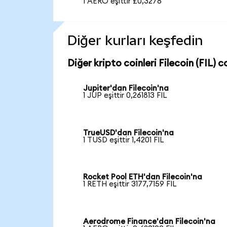
1 AERO eşittir £0,3278
Diğer kurları keşfedin
Diğer kripto coinleri Filecoin (FIL) co
Jupiter'dan Filecoin'na
1 JUP eşittir 0,261813 FIL
TrueUSD'dan Filecoin'na
1 TUSD eşittir 1,4201 FIL
Rocket Pool ETH'dan Filecoin'na
1 RETH eşittir 3177,7159 FIL
Aerodrome Finance'dan Filecoin'na