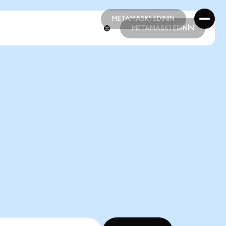
METAMASK'I EDİNİN
METAMASK'I EDİNİN
METAMASK'I EDİNİN
METAMASK'I EDİNİN