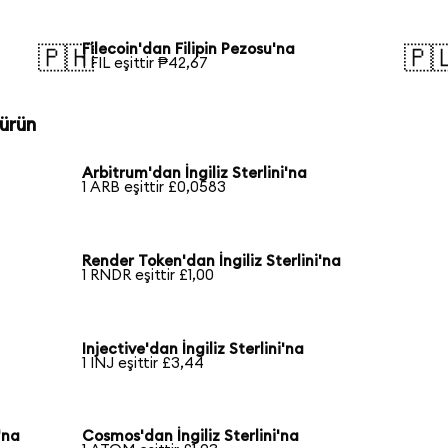
Filecoin'dan Filipin Pezosu'na
🇵🇭
🇵
1 FIL eşittir ₱42,67
ürün
Arbitrum'dan İngiliz Sterlini'na
1 ARB eşittir £0,0583
Render Token'dan İngiliz Sterlini'na
1 RNDR eşittir £1,00
Injective'dan İngiliz Sterlini'na
1 INJ eşittir £3,44
'na
Cosmos'dan İngiliz Sterlini'na