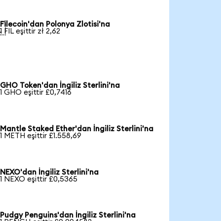
Filecoin'dan Polonya Zlotisi'na

1 FIL eşittir zł 2,62
GHO Token'dan İngiliz Sterlini'na
1 GHO eşittir £0,7416
Mantle Staked Ether'dan İngiliz Sterlini'na
1 METH eşittir £1.558,69
NEXO'dan İngiliz Sterlini'na
1 NEXO eşittir £0,5365
Pudgy Penguins'dan İngiliz Sterlini'na