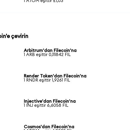
1 ATOM eşittir £1,03
in'e çevirin
Arbitrum'dan Filecoin'na
1 ARB eşittir 0,111842 FIL
Render Token'dan Filecoin'na
1 RNDR eşittir 1,9261 FIL
Injective'dan Filecoin'na
1 INJ eşittir 6,6058 FIL
Cosmos'dan Filecoin'na