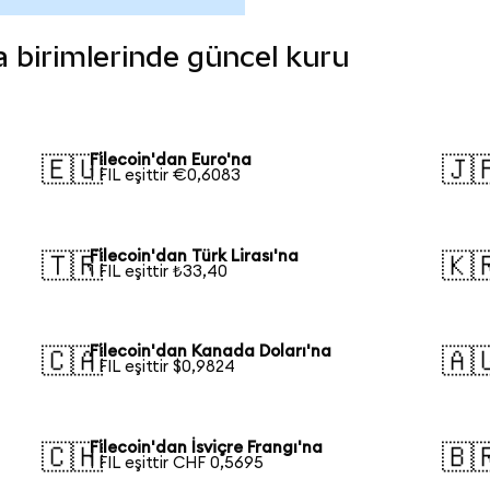
ara birimlerinde güncel kuru
Filecoin'dan Euro'na
🇪🇺
🇯
1 FIL eşittir €0,6083
Filecoin'dan Türk Lirası'na
🇹🇷
🇰
1 FIL eşittir ₺33,40
Filecoin'dan Kanada Doları'na
🇨🇦
🇦
1 FIL eşittir $0,9824
Filecoin'dan İsviçre Frangı'na
🇨🇭
🇧
1 FIL eşittir CHF 0,5695