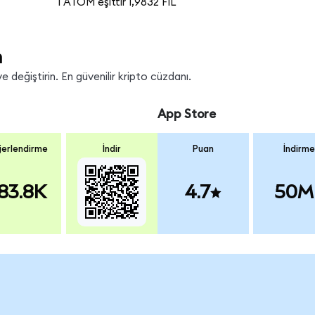
1 ATOM eşittir 1,9832 FIL
n
e değiştirin. En güvenilir kripto cüzdanı.
App Store
erlendirme
İndir
Puan
İndirme
83.8K
4.7
50M