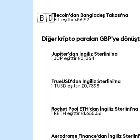
Filecoin'dan Bangladeş Takası'na
🇧🇩
1 FIL eşittir ৳86,92
Diğer kripto paraları GBP'ye dönüşt
Jupiter'dan İngiliz Sterlini'na
1 JUP eşittir £0,1364
TrueUSD'dan İngiliz Sterlini'na
1 TUSD eşittir £0,7398
Rocket Pool ETH'dan İngiliz Sterlini'na
1 RETH eşittir £1.655,56
Aerodrome Finance'dan İngiliz Sterlini