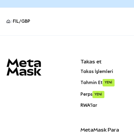
FIL/GBP
MetaMask site alt bilgisi
Takas et
Takas İşlemleri
Tahmin Et
YENİ
Perps
YENİ
RWA'lar
MetaMask Para