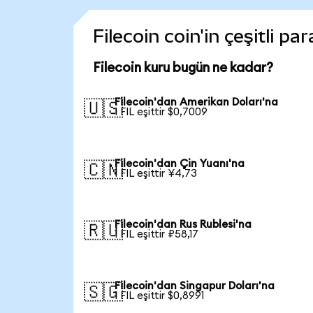
Filecoin coin'in çeşitli p
Filecoin kuru bugün ne kadar?
Filecoin'dan Amerikan Doları'na
🇺🇸
1 FIL eşittir $0,7009
Filecoin'dan Çin Yuanı'na
🇨🇳
1 FIL eşittir ¥4,73
Filecoin'dan Rus Rublesi'na
🇷🇺
1 FIL eşittir ₽58,17
Filecoin'dan Singapur Doları'na
🇸🇬
1 FIL eşittir $0,8991