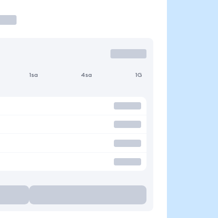
1sa
4sa
1G