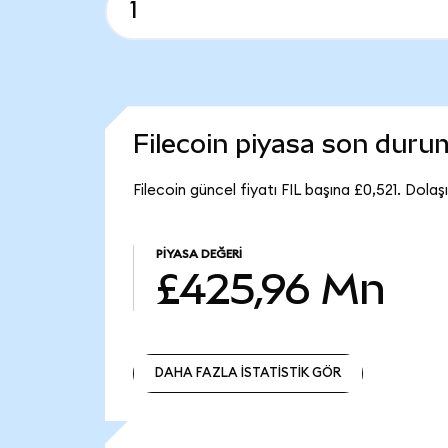
Filecoin piyasa son dur
Filecoin güncel fiyatı FIL başına £0,521. Dola
PIYASA DEĞERI
£425,96 Mn
DAHA FAZLA İSTATİSTİK GÖR
DAHA FAZLA İSTATİSTİK GÖR