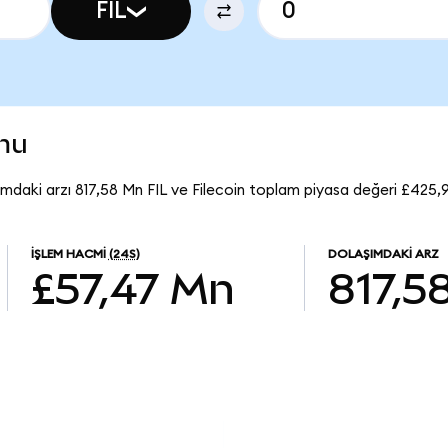
FIL
umu
şımdaki arzı 817,58 Mn FIL ve Filecoin toplam piyasa değeri £425,
İŞLEM HACMI
(24S)
DOLAŞIMDAKI ARZ
£57,47 Mn
817,5