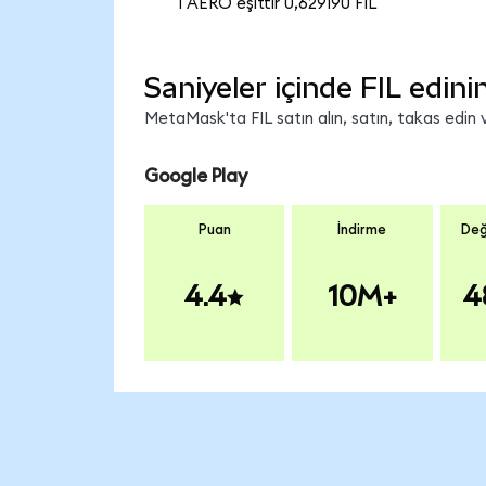
1 AERO eşittir 0,629190 FIL
Saniyeler içinde FIL edini
MetaMask'ta FIL satın alın, satın, takas edin v
Google Play
Puan
İndirme
Değ
4.4
10M+
4