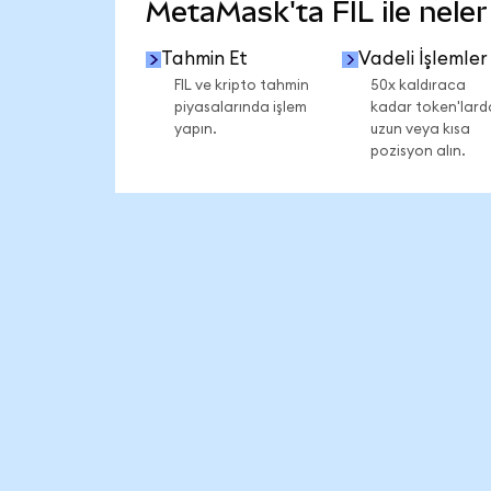
MetaMask'ta FIL ile neler 
Tahmin Et
Vadeli İşlemler
FIL ve kripto tahmin
50x kaldıraca
piyasalarında işlem
kadar token'lard
yapın.
uzun veya kısa
pozisyon alın.