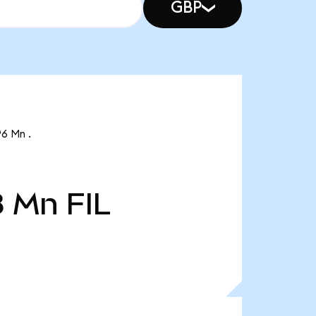
GBP
96 Mn .
8 Mn
FIL