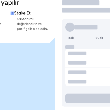
yapılır
İşlem Yap
Stake Et
Kriptonuzu
a
değerlendirin ve
pasif gelir elde edin.
15dk
30dk