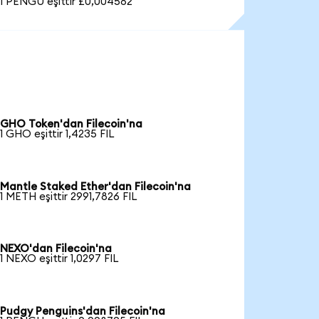
1 PENGU eşittir £0,004582
GHO Token'dan Filecoin'na
1 GHO eşittir 1,4235 FIL
Mantle Staked Ether'dan Filecoin'na
1 METH eşittir 2991,7826 FIL
NEXO'dan Filecoin'na
1 NEXO eşittir 1,0297 FIL
Pudgy Penguins'dan Filecoin'na