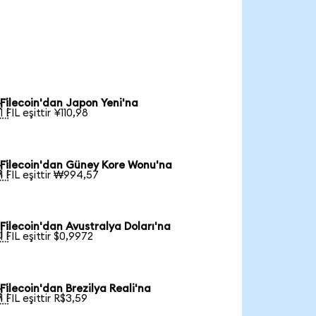
Filecoin'dan Japon Yeni'na

1 FIL eşittir ¥110,98
Filecoin'dan Güney Kore Wonu'na

1 FIL eşittir ₩994,57
Filecoin'dan Avustralya Doları'na

1 FIL eşittir $0,9972
Filecoin'dan Brezilya Reali'na

1 FIL eşittir R$3,59