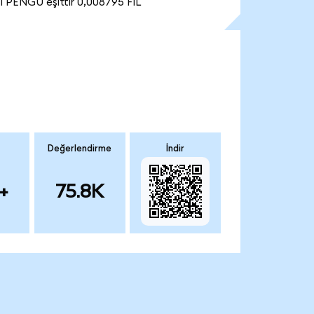
1 PENGU eşittir 0,008795 FIL
Değerlendirme
İndir
+
75.8K