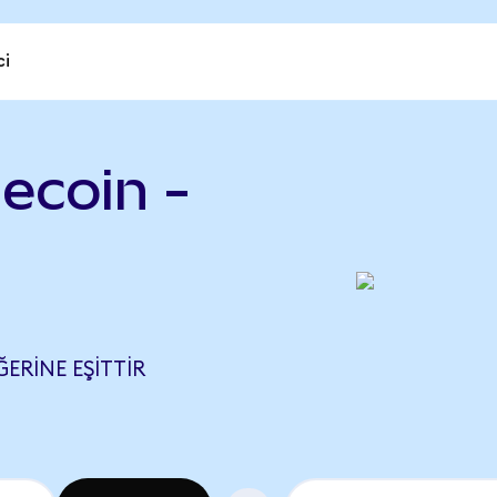
ci
lecoin -
ĞERINE EŞITTIR