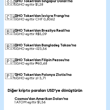
GHO Token'dan Singapur Doları'na
🇸🇬
1 GHO eşittir $1,28
GHO Token'dan İsviçre Frangı'na
🇨🇭
1 GHO eşittir CHF 0,8062
GHO Token'dan Brezilya Reali'na
🇧🇷
1 GHO eşittir R$5,09
GHO Token'dan Bangladeş Takası'na
🇧🇩
1 GHO eşittir ৳123,56
GHO Token'dan Filipin Pezosu'na
🇵🇭
1 GHO eşittir ₱60,68
GHO Token'dan Polonya Zlotisi'na
🇵🇱
1 GHO eşittir zł 3,71
Diğer kripto paraları USD'ye dönüştürün
Cosmos'dan Amerikan Doları'na
1 ATOM eşittir $1,36