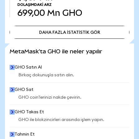
DOLAŞIMDAKI ARZ
699,00 Mn
GHO
DAHA FAZLA İSTATİSTİK GÖR
DAHA FAZLA İSTATİSTİK GÖR
MetaMask'ta GHO ile neler yapılır
GHO Satın Al
Birkaç dokunuşla satın alın.
GHO Sat
GHO coin'lerinizi nakde çevirin.
GHO Takas Et
GHO ile blokzincirleri arasında işlem yapın.
Tahmin Et