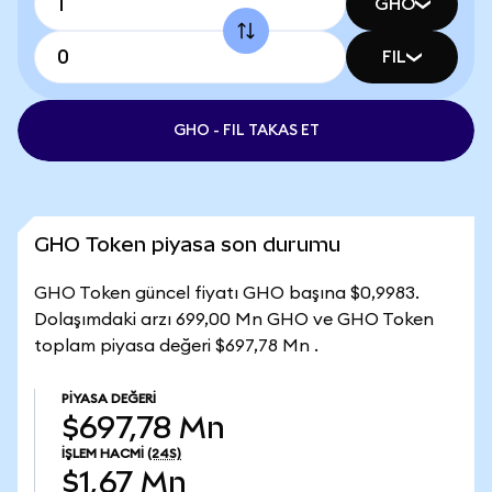
GHO
FIL
GHO - FIL TAKAS ET
GHO Token piyasa son durumu
GHO Token güncel fiyatı GHO başına $0,9983.
Dolaşımdaki arzı 699,00 Mn GHO ve GHO Token
toplam piyasa değeri $697,78 Mn .
PIYASA DEĞERI
$697,78 Mn
İŞLEM HACMI
(24S)
$1,67 Mn