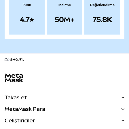
Puan
İndirme
Değerlendirme
4.7
50M+
75.8K
GHO/FIL
MetaMask site alt bilgisi
Takas et
Takas İşlemleri
MetaMask Para
Tahmin Et
YENİ
Kripto Al
Geliştiriciler
Perps
YENİ
MetaMask Kart
Dökümantasyon