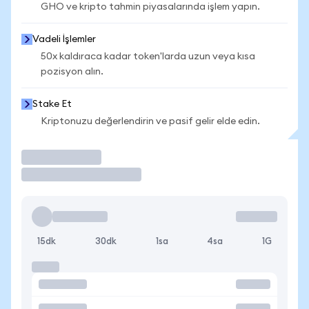
GHO ve kripto tahmin piyasalarında işlem yapın.
Vadeli İşlemler
50x kaldıraca kadar token'larda uzun veya kısa
pozisyon alın.
Stake Et
Kriptonuzu değerlendirin ve pasif gelir elde edin.
İşlem Yap
15dk
30dk
1sa
4sa
1G