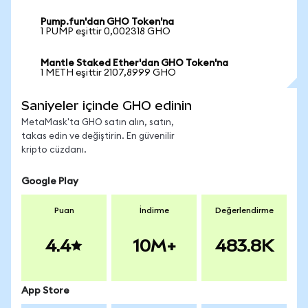
Pump.fun'dan GHO Token'na
1 PUMP eşittir 0,002318 GHO
Mantle Staked Ether'dan GHO Token'na
1 METH eşittir 2107,8999 GHO
Saniyeler içinde GHO edinin
MetaMask'ta GHO satın alın, satın,
takas edin ve değiştirin. En güvenilir
kripto cüzdanı.
Google Play
Puan
İndirme
Değerlendirme
4.4
10M+
483.8K
App Store