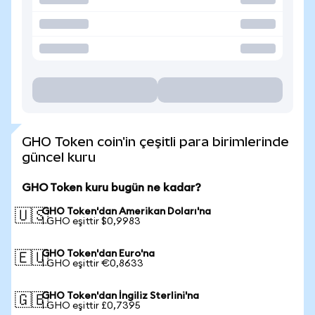
GHO Token coin'in çeşitli para birimlerinde
güncel kuru
GHO Token kuru bugün ne kadar?
GHO Token'dan Amerikan Doları'na
🇺🇸
1 GHO eşittir $0,9983
GHO Token'dan Euro'na
🇪🇺
1 GHO eşittir €0,8633
GHO Token'dan İngiliz Sterlini'na
🇬🇧
1 GHO eşittir £0,7395