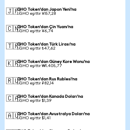
GHO Token'dan Japon Yeni'na
🇯🇵
1 GHO eşittir ¥157,28
GHO Token'dan Çin Yuanı'na
🇨🇳
1 GHO eşittir ¥6,74
GHO Token'dan Türk Lirası'na
🇹🇷
1 GHO eşittir ₺47,62
GHO Token'dan Güney Kore Wonu'na
🇰🇷
1 GHO eşittir ₩1.405,77
GHO Token'dan Rus Rublesi'na
🇷🇺
1 GHO eşittir ₽82,14
GHO Token'dan Kanada Doları'na
🇨🇦
1 GHO eşittir $1,39
GHO Token'dan Avustralya Doları'na
🇦🇺
1 GHO eşittir $1,41