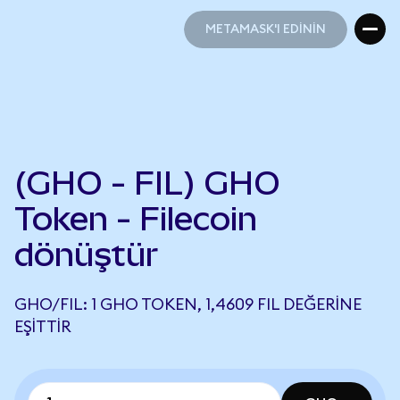
METAMASK'I EDİNİN
METAMASK'I EDİNİN
(GHO - FIL) GHO
Token - Filecoin
dönüştür
GHO/FIL: 1 GHO TOKEN, 1,4609 FIL DEĞERINE
EŞITTIR