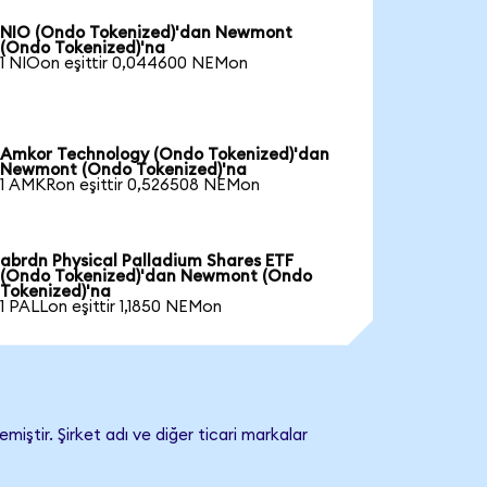
NIO (Ondo Tokenized)'dan Newmont
(Ondo Tokenized)'na
1 NIOon eşittir 0,044600 NEMon
Amkor Technology (Ondo Tokenized)'dan
Newmont (Ondo Tokenized)'na
1 AMKRon eşittir 0,526508 NEMon
abrdn Physical Palladium Shares ETF
(Ondo Tokenized)'dan Newmont (Ondo
Tokenized)'na
1 PALLon eşittir 1,1850 NEMon
ştir. Şirket adı ve diğer ticari markalar