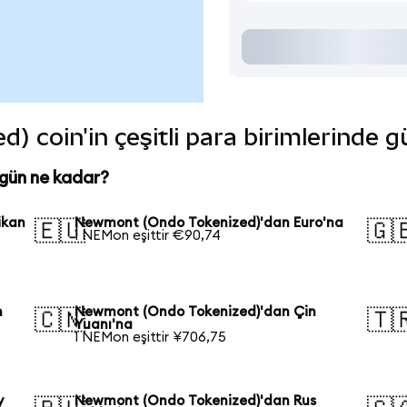
 coin'in çeşitli para birimlerinde g
gün ne kadar?
ikan
Newmont (Ondo Tokenized)'dan Euro'na
🇪🇺
🇬
1 NEMon eşittir €90,74
n
Newmont (Ondo Tokenized)'dan Çin
🇨🇳
🇹
Yuanı'na
1 NEMon eşittir ¥706,75
y
Newmont (Ondo Tokenized)'dan Rus