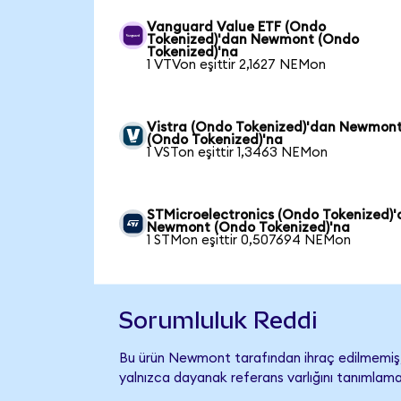
Vanguard Value ETF (Ondo
Tokenized)'dan Newmont (Ondo
Tokenized)'na
1 VTVon eşittir 2,1627 NEMon
Vistra (Ondo Tokenized)'dan Newmon
(Ondo Tokenized)'na
1 VSTon eşittir 1,3463 NEMon
STMicroelectronics (Ondo Tokenized)
Newmont (Ondo Tokenized)'na
1 STMon eşittir 0,507694 NEMon
Sorumluluk Reddi
Bu ürün Newmont tarafından ihraç edilmemiş, 
yalnızca dayanak referans varlığını tanımlama