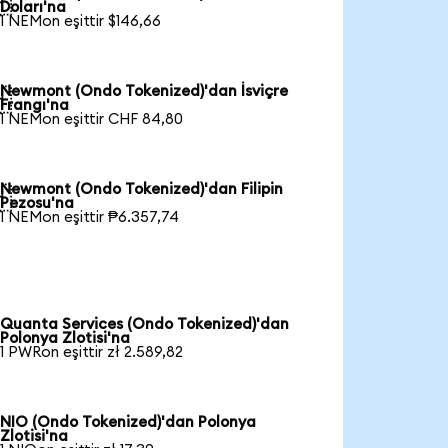

Doları'na
1 NEMon eşittir $146,66
Newmont (Ondo Tokenized)'dan İsviçre

Frangı'na
1 NEMon eşittir CHF 84,80
Newmont (Ondo Tokenized)'dan Filipin

Pezosu'na
1 NEMon eşittir ₱6.357,74
Quanta Services (Ondo Tokenized)'dan
Polonya Zlotisi'na
1 PWRon eşittir zł 2.589,82
NIO (Ondo Tokenized)'dan Polonya
Zlotisi'na