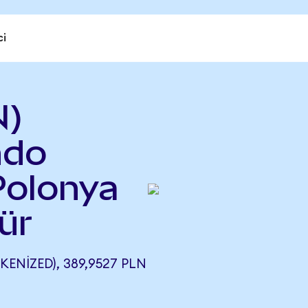
ci
N)
ndo
Polonya
ür
NIZED), 389,9527 PLN