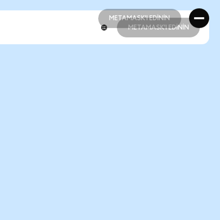
METAMASK'I EDİNİN
METAMASK'I EDİNİN
METAMASK'I EDİNİN
METAMASK'I EDİNİN