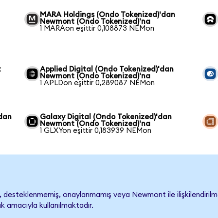
MARA Holdings (Ondo Tokenized)'dan
Newmont (Ondo Tokenized)'na
1 MARAon eşittir 0,108873 NEMon
t
Applied Digital (Ondo Tokenized)'dan
Newmont (Ondo Tokenized)'na
1 APLDon eşittir 0,289087 NEMon
'dan
Galaxy Digital (Ondo Tokenized)'dan
Newmont (Ondo Tokenized)'na
1 GLXYon eşittir 0,183939 NEMon
desteklenmemiş, onaylanmamış veya Newmont ile ilişkilendirilmemi
k amacıyla kullanılmaktadır.