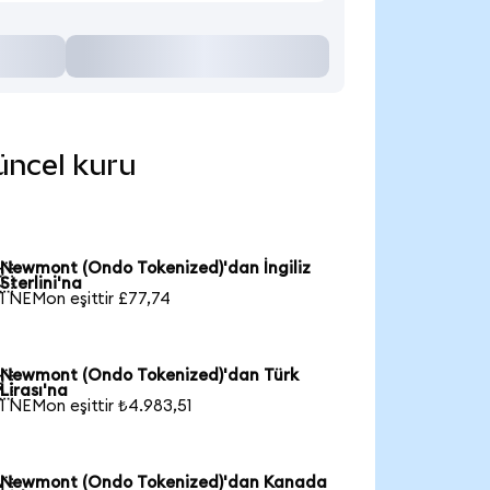
üncel kuru
Newmont (Ondo Tokenized)'dan İngiliz

Sterlini'na
1 NEMon eşittir £77,74
Newmont (Ondo Tokenized)'dan Türk

Lirası'na
1 NEMon eşittir ₺4.983,51
Newmont (Ondo Tokenized)'dan Kanada