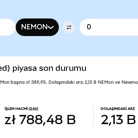
NEMON
d) piyasa son durumu
Mon başına zł 389,95. Dolaşımdaki arzı 2,13 B NEMon ve Newm
İŞLEM HACMI
(24S)
DOLAŞIMDAKI ARZ
zł 788,48 B
2,13 B