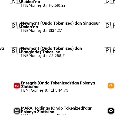
🇷🇺
🇨
Rublesi'na
1 NEMon eşittir ₽8.518,22
Newmont (Ondo Tokenized)'dan Singapur
🇸🇬
🇨
Doları'na
1 NEMon eşittir $134,27
ya
Newmont (Ondo Tokenized)'dan
🇧🇩
🇵
Bangladeş Takası'na
1 NEMon eşittir ৳12.958,21
Entegris (Ondo Tokenized)'dan Polonya
Zlotisi'na
1 ENTGon eşittir zł 544,73
MARA Holdings (Ondo Tokenized)'dan
Polonya Zlotisi'na