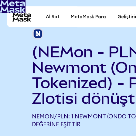
Al Sat
MetaMask Para
Geliştiri
(NEMon - PL
Newmont (O
Tokenized) - 
Zlotisi dönüşt
NEMON/PLN: 1 NEWMONT (ONDO TOKE
DEĞERINE EŞITTIR