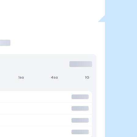
1sa
4sa
1G