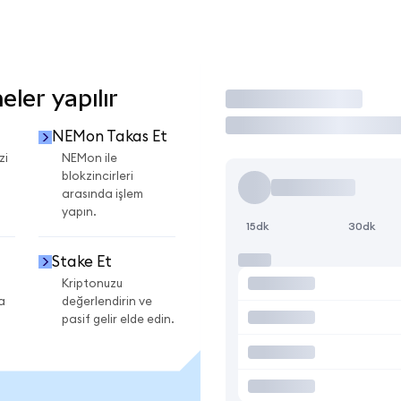
ler yapılır
İşlem Yap
NEMon Takas Et
zi
NEMon ile
blokzincirleri
arasında işlem
yapın.
15dk
30dk
Stake Et
Kriptonuzu
a
değerlendirin ve
pasif gelir elde edin.