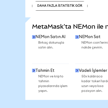
DAHA FAZLA İSTATİSTİK GÖR
DAHA FAZLA İSTATİSTİK GÖR
MetaMask'ta NEMon ile ne
NEMon Satın Al
NEMon Sat
Birkaç dokunuşla
NEMon coin'lerini
satın alın.
nakde çevirin.
Tahmin Et
Vadeli İşlemler
NEMon ve kripto
50x kaldıraca
tahmin
kadar token'lard
piyasalarında işlem
uzun veya kısa
yapın.
pozisyon alın.