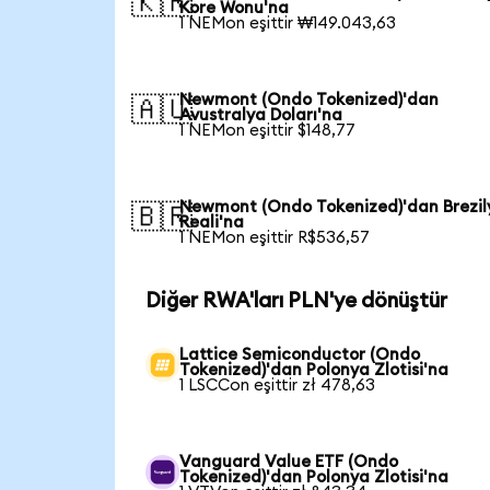
🇰🇷
Kore Wonu'na
1 NEMon eşittir ₩149.043,63
Newmont (Ondo Tokenized)'dan
🇦🇺
Avustralya Doları'na
1 NEMon eşittir $148,77
Newmont (Ondo Tokenized)'dan Brezil
🇧🇷
Reali'na
1 NEMon eşittir R$536,57
Diğer RWA'ları PLN'ye dönüştür
Lattice Semiconductor (Ondo
Tokenized)'dan Polonya Zlotisi'na
1 LSCCon eşittir zł 478,63
Vanguard Value ETF (Ondo
Tokenized)'dan Polonya Zlotisi'na