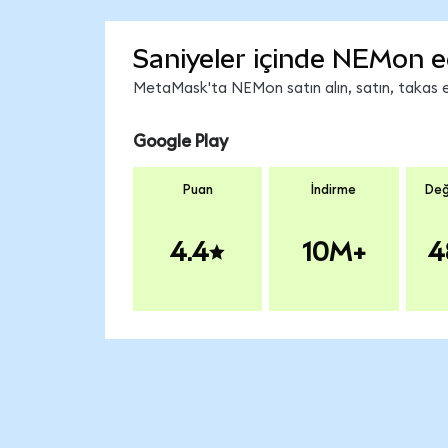
Saniyeler içinde NEMon e
MetaMask'ta NEMon satın alın, satın, takas edi
Google Play
Puan
İndirme
Değ
4.4
10M+
4