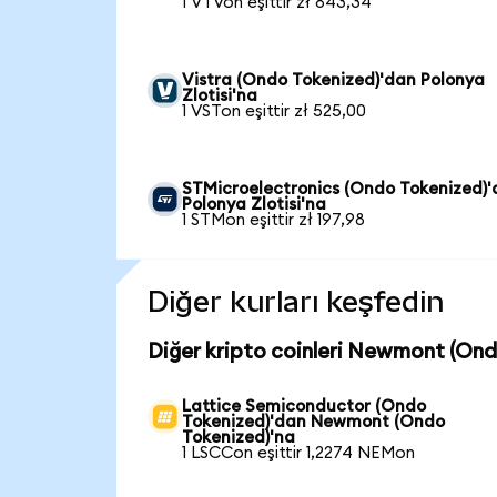
1 VTVon eşittir zł 843,34
Vistra (Ondo Tokenized)'dan Polonya
Zlotisi'na
1 VSTon eşittir zł 525,00
STMicroelectronics (Ondo Tokenized)
Polonya Zlotisi'na
1 STMon eşittir zł 197,98
Diğer kurları keşfedin
Diğer kripto coinleri Newmont (Ond
Lattice Semiconductor (Ondo
Tokenized)'dan Newmont (Ondo
Tokenized)'na
1 LSCCon eşittir 1,2274 NEMon