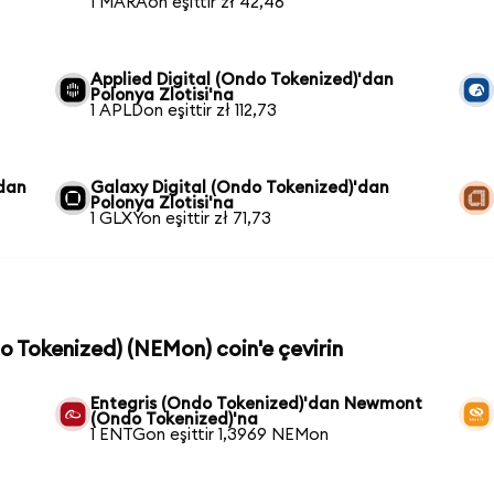
1 MARAon eşittir zł 42,46
Applied Digital (Ondo Tokenized)'dan
Polonya Zlotisi'na
1 APLDon eşittir zł 112,73
'dan
Galaxy Digital (Ondo Tokenized)'dan
Polonya Zlotisi'na
1 GLXYon eşittir zł 71,73
o Tokenized) (NEMon) coin'e çevirin
Entegris (Ondo Tokenized)'dan Newmont
(Ondo Tokenized)'na
1 ENTGon eşittir 1,3969 NEMon