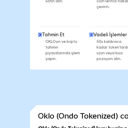
satın alın.
coin'lerinizi nakd
çevirin.
Tahmin Et
Vadeli İşlemler
OKLOon ve kripto
50x kaldıraca
tahmin
kadar token'lard
piyasalarında işlem
uzun veya kısa
yapın.
pozisyon alın.
Oklo (Ondo Tokenized) coi