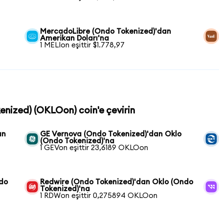
MercadoLibre (Ondo Tokenized)'dan
Amerikan Doları'na
1 MELIon eşittir $1.778,97
kenized) (OKLOon) coin'e çevirin
an
GE Vernova (Ondo Tokenized)'dan Oklo
(Ondo Tokenized)'na
1 GEVon eşittir 23,6189 OKLOon
ndo
Redwire (Ondo Tokenized)'dan Oklo (Ondo
Tokenized)'na
1 RDWon eşittir 0,275894 OKLOon