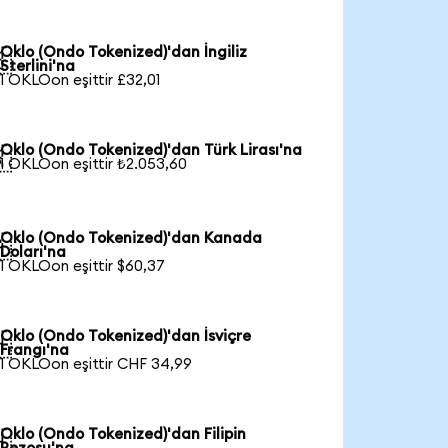
Oklo (Ondo Tokenized)'dan İngiliz

Sterlini'na
1 OKLOon eşittir £32,01
Oklo (Ondo Tokenized)'dan Türk Lirası'na

1 OKLOon eşittir ₺2.053,60
Oklo (Ondo Tokenized)'dan Kanada

Doları'na
1 OKLOon eşittir $60,37
Oklo (Ondo Tokenized)'dan İsviçre

Frangı'na
1 OKLOon eşittir CHF 34,99
Oklo (Ondo Tokenized)'dan Filipin
