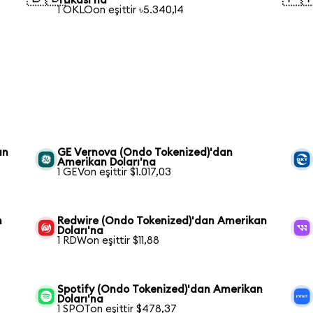
Takası'na
1 OKLOon eşittir ৳5.340,14
an
GE Vernova (Ondo Tokenized)'dan
Amerikan Doları'na
1 GEVon eşittir $1.017,03
n
Redwire (Ondo Tokenized)'dan Amerikan
Doları'na
1 RDWon eşittir $11,88
Spotify (Ondo Tokenized)'dan Amerikan
Doları'na
1 SPOTon eşittir $478,37