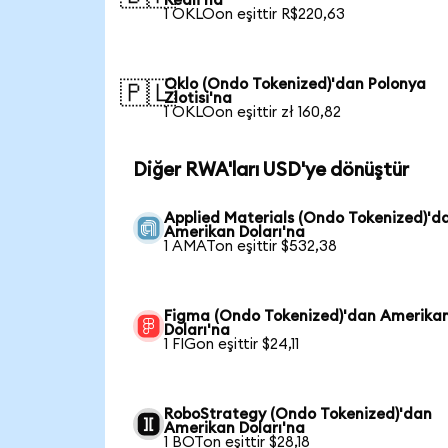
Reali'na
1 OKLOon eşittir R$220,63
Oklo (Ondo Tokenized)'dan Polonya
🇵🇱
Zlotisi'na
1 OKLOon eşittir zł 160,82
Diğer RWA'ları USD'ye dönüştür
Applied Materials (Ondo Tokenized)'d
Amerikan Doları'na
1 AMATon eşittir $532,38
Figma (Ondo Tokenized)'dan Amerika
Doları'na
1 FIGon eşittir $24,11
RoboStrategy (Ondo Tokenized)'dan
Amerikan Doları'na
1 BOTon eşittir $28,18