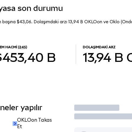
iyasa son durumu
 başına $43,06. Dolaşımdaki arzı 13,94 B OKLOon ve Oklo (Ond
LEM HACMI
(24S)
DOLAŞIMDAKI ARZ
$453,40 B
13,94 B
eler yapılır
İşlem Yap
OKLOon Takas
Et