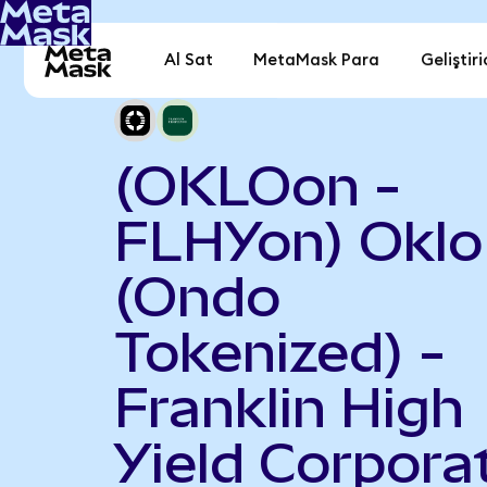
Al Sat
MetaMask Para
Geliştiri
(OKLOon -
FLHYon) Oklo
(Ondo
Tokenized) -
Franklin High
Yield Corpora