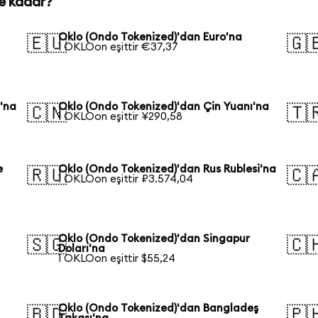
e kadar?
Oklo (Ondo Tokenized)'dan Euro'na
🇪🇺
🇬
1 OKLOon eşittir €37,37
'na
Oklo (Ondo Tokenized)'dan Çin Yuanı'na
🇨🇳
🇹
1 OKLOon eşittir ¥290,58
e
Oklo (Ondo Tokenized)'dan Rus Rublesi'na
🇷🇺
🇨
1 OKLOon eşittir ₽3.574,04
Oklo (Ondo Tokenized)'dan Singapur
🇸🇬
🇨
Doları'na
1 OKLOon eşittir $55,24
Oklo (Ondo Tokenized)'dan Bangladeş
🇧🇩
🇵