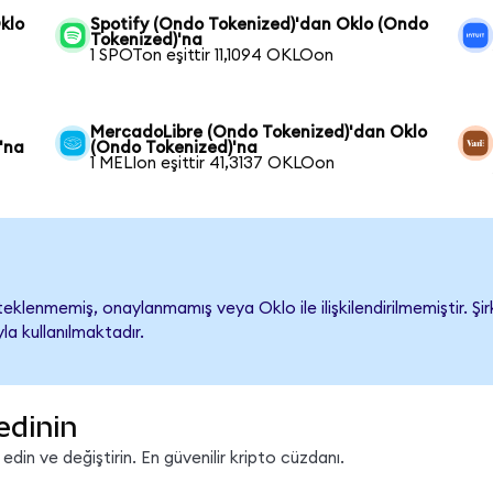
klo
Spotify (Ondo Tokenized)'dan Oklo (Ondo
Tokenized)'na
1 SPOTon eşittir 11,1094 OKLOon
MercadoLibre (Ondo Tokenized)'dan Oklo
'na
(Ondo Tokenized)'na
1 MELIon eşittir 41,3137 OKLOon
klenmemiş, onaylanmamış veya Oklo ile ilişkilendirilmemiştir. Şirk
a kullanılmaktadır.
edinin
in ve değiştirin. En güvenilir kripto cüzdanı.