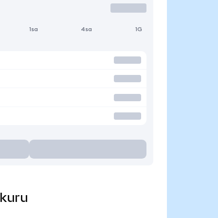
1sa
4sa
1G
 kuru