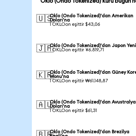
Oklo (Ondo Tokenized) kuru bugün n
Oklo (Ondo Tokenized)'dan Amerikan
🇺🇸
Doları'na
1 OKLOon eşittir $43,06
Oklo (Ondo Tokenized)'dan Japon Yeni
🇯🇵
1 OKLOon eşittir ¥6.819,71
Oklo (Ondo Tokenized)'dan Güney Kor
🇰🇷
Wonu'na
1 OKLOon eşittir ₩61.148,87
Oklo (Ondo Tokenized)'dan Avustralya
🇦🇺
Doları'na
1 OKLOon eşittir $61,31
Oklo (Ondo Tokenized)'dan Brezilya
🇧🇷