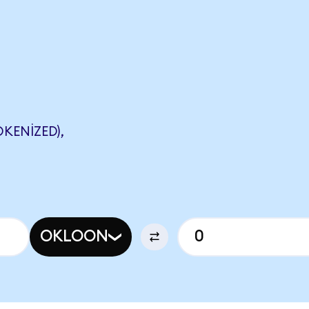
KENIZED),
OKLOON