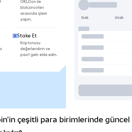
e
OKLOon ile
blokzincirleri
arasında işlem
15dk
30dk
yapın.
Stake Et
Kriptonuzu
a
değerlendirin ve
pasif gelir elde edin.
n'in çeşitli para birimlerinde güncel