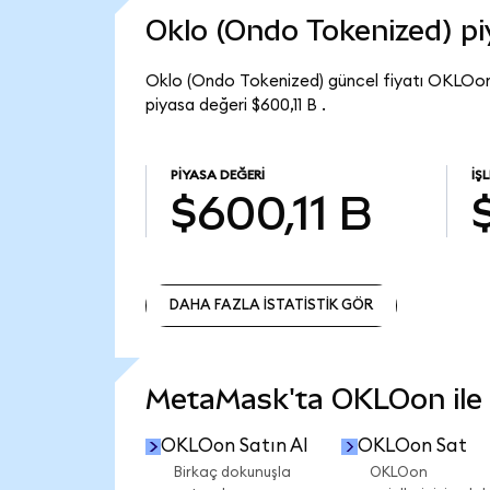
Oklo (Ondo Tokenized) p
Oklo (Ondo Tokenized) güncel fiyatı OKLOon
piyasa değeri $600,11 B .
PIYASA DEĞERI
İŞ
$600,11 B
DAHA FAZLA İSTATİSTİK GÖR
DAHA FAZLA İSTATİSTİK GÖR
MetaMask'ta OKLOon ile n
OKLOon Satın Al
OKLOon Sat
Birkaç dokunuşla
OKLOon