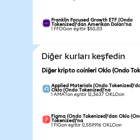
Franklin Focused Growth ETF (Ondo
Tokenized)'dan Amerikan Doları'na
1 FFOGon eşittir $50,03
Diğer kurları keşfedin
Diğer kripto coinleri Oklo (Ondo To
Applied Materials (Ondo Tokenized)'d
Oklo (Ondo Tokenized)'na
1 AMATon eşittir 12,3637 OKLOon
Figma (Ondo Tokenized)'dan Oklo (O
Tokenized)'na
1 FIGon eşittir 0,559916 OKLOon