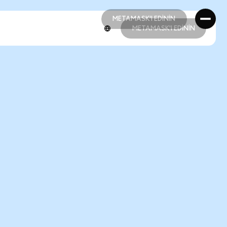
METAMASK'I EDİNİN
METAMASK'I EDİNİN
METAMASK'I EDİNİN
METAMASK'I EDİNİN