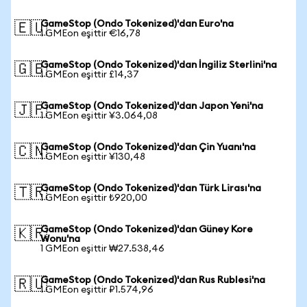
GameStop (Ondo Tokenized)'dan Euro'na
🇪🇺
1 GMEon eşittir €16,78
GameStop (Ondo Tokenized)'dan İngiliz Sterlini'na
🇬🇧
1 GMEon eşittir £14,37
GameStop (Ondo Tokenized)'dan Japon Yeni'na
🇯🇵
1 GMEon eşittir ¥3.064,08
GameStop (Ondo Tokenized)'dan Çin Yuanı'na
🇨🇳
1 GMEon eşittir ¥130,48
GameStop (Ondo Tokenized)'dan Türk Lirası'na
🇹🇷
1 GMEon eşittir ₺920,00
GameStop (Ondo Tokenized)'dan Güney Kore
🇰🇷
Wonu'na
1 GMEon eşittir ₩27.538,46
GameStop (Ondo Tokenized)'dan Rus Rublesi'na
🇷🇺
1 GMEon eşittir ₽1.574,96