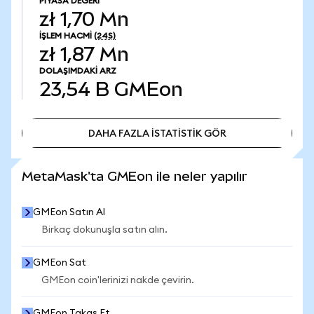
PIYASA DEĞERI
zł 1,70 Mn
İŞLEM HACMI
(24S)
zł 1,87 Mn
DOLAŞIMDAKI ARZ
23,54 B
GMEon
DAHA FAZLA İSTATİSTİK GÖR
DAHA FAZLA İSTATİSTİK GÖR
MetaMask'ta GMEon ile neler yapılır
GMEon Satın Al
Birkaç dokunuşla satın alın.
GMEon Sat
GMEon coin'lerinizi nakde çevirin.
GMEon Takas Et