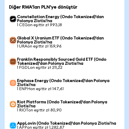
Diğer RWA'ları PLN'ye dönüştür
Constellation Energy (Ondo Tokenized)'dan
Polonya Zlotisi'na
1 CEGon eşittir zł 993,18
Global X Uranium ETF (Ondo Tokenized)'dan
Polonya Zlotisi'na
1 URAon eşittir zł 159,96
Franklin Responsibly Sourced Gold ETF (Ondo
Tokenized)'dan Polonya Zlotisi'na
1 FGDLon eşittir zł 211,22
Enphase Energy (Ondo Tokenized)'dan Polonya
Zlotisi'na
1 ENPHon eşittir zł 147,61
Riot Platforms (Ondo Tokenized)'dan Polonya
Zlotisi'na
1 RIOTon eşittir zł 80,90
AppLovin (Ondo Tokenized)'dan Polonya Zlotisi'na
1 APPon eşittir zł 1.282,87