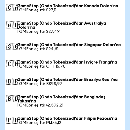
GameStop (Ondo Tokenized)'dan Kanada Doları'na
🇨🇦
1 GMEon eşittir $27,11
GameStop (Ondo Tokenized)'dan Avustralya
🇦🇺
Doları'na
1 GMEon eşittir $27,49
GameStop (Ondo Tokenized)'dan Singapur Doları'na
🇸🇬
1 GMEon eşittir $24,81
GameStop (Ondo Tokenized)'dan İsviçre Frangı'na
🇨🇭
1 GMEon eşittir CHF 15,70
GameStop (Ondo Tokenized)'dan Brezilya Reali'na
🇧🇷
1 GMEon eşittir R$98,97
GameStop (Ondo Tokenized)'dan Bangladeş
🇧🇩
Takası'na
1 GMEon eşittir ৳2.392,21
GameStop (Ondo Tokenized)'dan Filipin Pezosu'na
🇵🇭
1 GMEon eşittir ₱1.175,12