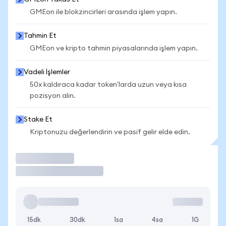
GMEon ile blokzincirleri arasında işlem yapın.
Tahmin Et
GMEon ve kripto tahmin piyasalarında işlem yapın.
Vadeli İşlemler
50x kaldıraca kadar token'larda uzun veya kısa
pozisyon alın.
Stake Et
Kriptonuzu değerlendirin ve pasif gelir elde edin.
İşlem Yap
15dk
30dk
1sa
4sa
1G