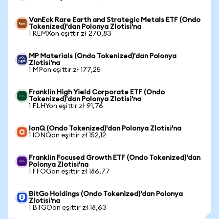
VanEck Rare Earth and Strategic Metals ETF (Ondo
Tokenized)'dan Polonya Zlotisi'na
1 REMXon eşittir zł 270,83
MP Materials (Ondo Tokenized)'dan Polonya
Zlotisi'na
1 MPon eşittir zł 177,25
Franklin High Yield Corporate ETF (Ondo
Tokenized)'dan Polonya Zlotisi'na
1 FLHYon eşittir zł 91,76
IonQ (Ondo Tokenized)'dan Polonya Zlotisi'na
1 IONQon eşittir zł 152,12
Franklin Focused Growth ETF (Ondo Tokenized)'dan
Polonya Zlotisi'na
1 FFOGon eşittir zł 186,77
BitGo Holdings (Ondo Tokenized)'dan Polonya
Zlotisi'na
1 BTGOon eşittir zł 18,63