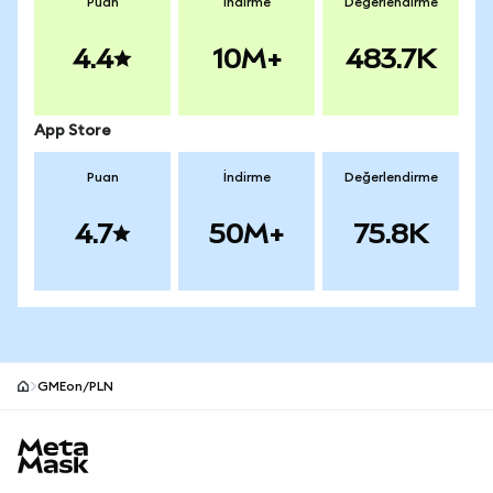
Puan
İndirme
Değerlendirme
4.4
10M+
483.7K
App Store
Puan
İndirme
Değerlendirme
4.7
50M+
75.8K
GMEon/PLN
MetaMask site alt bilgisi