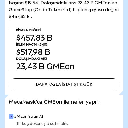
başına $19,54. Dolaşımdaki arzı 23,43 B GMEon ve
GameStop (Ondo Tokenized) toplam piyasa değeri
$457,83 B .
PIYASA DEĞERI
$457,83 B
İŞLEM HACMI
(24S)
$517,98 B
DOLAŞIMDAKI ARZ
23,43 B
GMEon
DAHA FAZLA İSTATİSTİK GÖR
DAHA FAZLA İSTATİSTİK GÖR
MetaMask'ta GMEon ile neler yapılır
GMEon Satın Al
Birkaç dokunuşla satın alın.