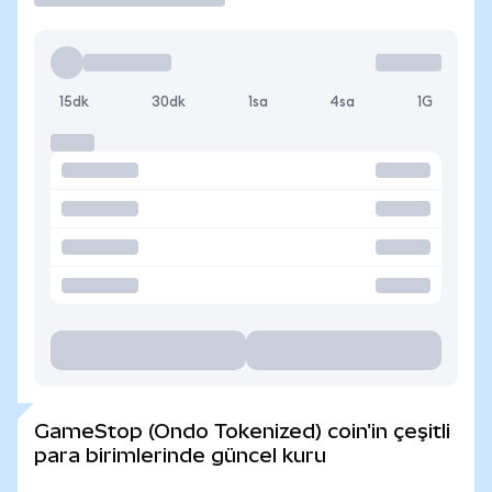
15dk
30dk
1sa
4sa
1G
GameStop (Ondo Tokenized) coin'in çeşitli
para birimlerinde güncel kuru