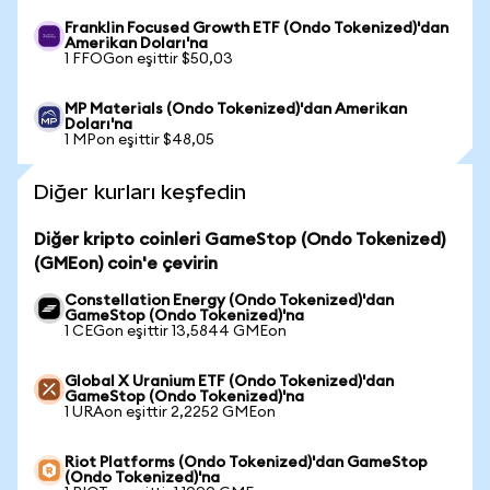
Franklin Focused Growth ETF (Ondo Tokenized)'dan
Amerikan Doları'na
1 FFOGon eşittir $50,03
MP Materials (Ondo Tokenized)'dan Amerikan
Doları'na
1 MPon eşittir $48,05
Diğer kurları keşfedin
Diğer kripto coinleri GameStop (Ondo Tokenized)
(GMEon) coin'e çevirin
Constellation Energy (Ondo Tokenized)'dan
GameStop (Ondo Tokenized)'na
1 CEGon eşittir 13,5844 GMEon
Global X Uranium ETF (Ondo Tokenized)'dan
GameStop (Ondo Tokenized)'na
1 URAon eşittir 2,2252 GMEon
Riot Platforms (Ondo Tokenized)'dan GameStop
(Ondo Tokenized)'na