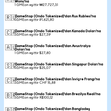
Wonu'na
1 GMEon eşittir ₩27.727,31
GameStop (Ondo Tokenized)'dan Rus Rublesi'na
🇷🇺
1 GMEon eşittir ₽1.621,80
GameStop (Ondo Tokenized)'dan Kanada Doları'na
🇨🇦
1 GMEon eşittir $27,39
GameStop (Ondo Tokenized)'dan Avustralya
🇦🇺
Doları'na
1 GMEon eşittir $27,80
GameStop (Ondo Tokenized)'dan Singapur Doları'na
🇸🇬
1 GMEon eşittir $25,07
GameStop (Ondo Tokenized)'dan İsviçre Frangı'na
🇨🇭
1 GMEon eşittir CHF 15,88
GameStop (Ondo Tokenized)'dan Brezilya Reali'na
🇧🇷
1 GMEon eşittir R$100,12
GameStop (Ondo Tokenized)'dan Bangladeş
🇧🇩