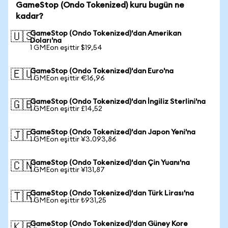
GameStop (Ondo Tokenized) kuru bugün ne
kadar?
GameStop (Ondo Tokenized)'dan Amerikan
🇺🇸
Doları'na
1 GMEon eşittir $19,54
GameStop (Ondo Tokenized)'dan Euro'na
🇪🇺
1 GMEon eşittir €16,96
GameStop (Ondo Tokenized)'dan İngiliz Sterlini'na
🇬🇧
1 GMEon eşittir £14,52
GameStop (Ondo Tokenized)'dan Japon Yeni'na
🇯🇵
1 GMEon eşittir ¥3.093,86
GameStop (Ondo Tokenized)'dan Çin Yuanı'na
🇨🇳
1 GMEon eşittir ¥131,87
GameStop (Ondo Tokenized)'dan Türk Lirası'na
🇹🇷
1 GMEon eşittir ₺931,25
GameStop (Ondo Tokenized)'dan Güney Kore
🇰🇷