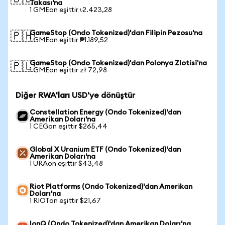
Takası'na
1 GMEon eşittir ৳2.423,28
GameStop (Ondo Tokenized)'dan Filipin Pezosu'na
🇵🇭
1 GMEon eşittir ₱1.189,52
GameStop (Ondo Tokenized)'dan Polonya Zlotisi'na
🇵🇱
1 GMEon eşittir zł 72,98
Diğer RWA'ları USD'ye dönüştür
Constellation Energy (Ondo Tokenized)'dan
Amerikan Doları'na
1 CEGon eşittir $265,44
Global X Uranium ETF (Ondo Tokenized)'dan
Amerikan Doları'na
1 URAon eşittir $43,48
Riot Platforms (Ondo Tokenized)'dan Amerikan
Doları'na
1 RIOTon eşittir $21,67
IonQ (Ondo Tokenized)'dan Amerikan Doları'na