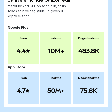
Saniyeler içinde GMEon edinin
MetaMask'ta GMEon satın alın, satın,
takas edin ve değiştirin. En güvenilir
kripto cüzdanı.
Google Play
Puan
İndirme
Değerlendirme
4.4
10M+
483.8K
App Store
Puan
İndirme
Değerlendirme
4.7
50M+
75.8K