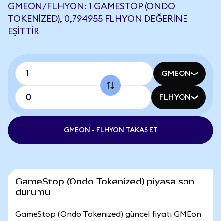
GMEON/FLHYON: 1 GAMESTOP (ONDO
TOKENIZED), 0,794955 FLHYON DEĞERINE
EŞITTIR
GMEON
FLHYON
GMEON - FLHYON TAKAS ET
GameStop (Ondo Tokenized) piyasa son
durumu
GameStop (Ondo Tokenized) güncel fiyatı GMEon