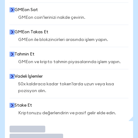
GMEon Sat
GMEon coin'lerinizi nakde çevirin.
GMEon Takas Et
GMEon ile blokzincirleri arasında işlem yapın.
Tahmin Et
GMEon ve kripto tahmin piyasalarında işlem yapın.
Vadeli İşlemler
50x kaldıraca kadar token'larda uzun veya kısa
pozisyon alın.
Stake Et
Kriptonuzu değerlendirin ve pasif gelir elde edin.
İşlem Yap