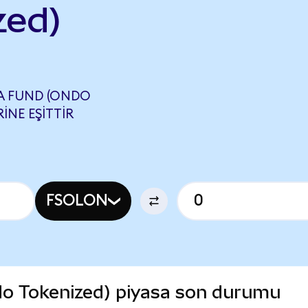
zed)
A FUND (ONDO
INE EŞITTIR
FSOLON
ndo Tokenized) piyasa son durumu