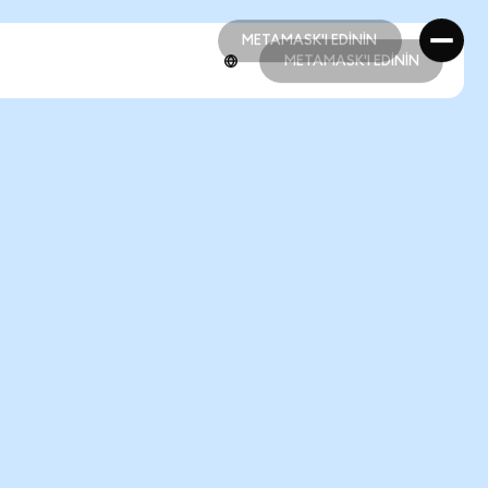
METAMASK'I EDİNİN
METAMASK'I EDİNİN
METAMASK'I EDİNİN
METAMASK'I EDİNİN