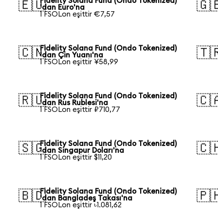
Fidelity Solana Fund (Ondo Tokenized)
🇪🇺
🇬
'dan Euro'na
1 FSOLon eşittir €7,57
Fidelity Solana Fund (Ondo Tokenized)
🇨🇳
🇹
'dan Çin Yuanı'na
1 FSOLon eşittir ¥58,99
Fidelity Solana Fund (Ondo Tokenized)
🇷🇺
🇨
'dan Rus Rublesi'na
1 FSOLon eşittir ₽710,77
Fidelity Solana Fund (Ondo Tokenized)
🇸🇬
🇨
'dan Singapur Doları'na
1 FSOLon eşittir $11,20
Fidelity Solana Fund (Ondo Tokenized)
🇧🇩
🇵
'dan Bangladeş Takası'na
1 FSOLon eşittir ৳1.081,62