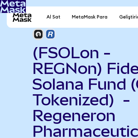
Al Sat
MetaMask Para
Geliştiri
(FSOLon -
REGNon) Fidel
Solana Fund 
Tokenized) -
Regeneron
Pharmaceutic