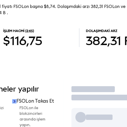
 fiyatı FSOLon başına $8,74. Dolaşımdaki arzı 382,31 FSOLon ve 
 B .
İŞLEM HACMI
(24S)
DOLAŞIMDAKI ARZ
$116,75
382,31
ler yapılır
İşlem Yap
FSOLon Takas Et
izi
FSOLon ile
blokzincirleri
arasında işlem
yapın.