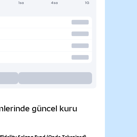
1sa
4sa
1G
imlerinde güncel kuru