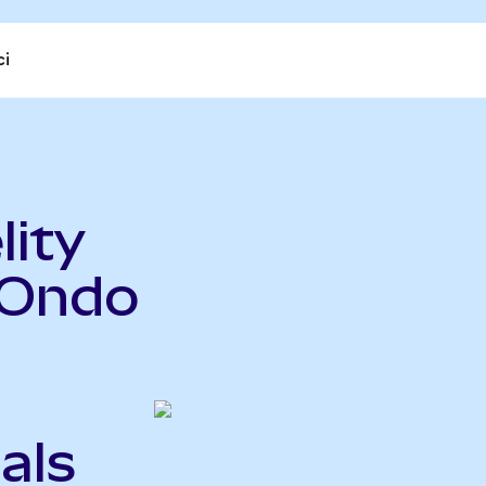
ci
ity
(Ondo
als