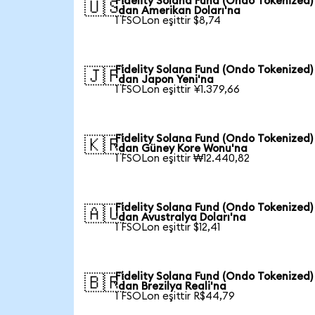
Fidelity Solana Fund (Ondo Tokenized)
🇺🇸
'dan Amerikan Doları'na
1 FSOLon eşittir $8,74
Fidelity Solana Fund (Ondo Tokenized)
🇯🇵
'dan Japon Yeni'na
1 FSOLon eşittir ¥1.379,66
Fidelity Solana Fund (Ondo Tokenized)
🇰🇷
'dan Güney Kore Wonu'na
1 FSOLon eşittir ₩12.440,82
Fidelity Solana Fund (Ondo Tokenized)
🇦🇺
'dan Avustralya Doları'na
1 FSOLon eşittir $12,41
Fidelity Solana Fund (Ondo Tokenized)
🇧🇷
'dan Brezilya Reali'na
1 FSOLon eşittir R$44,79