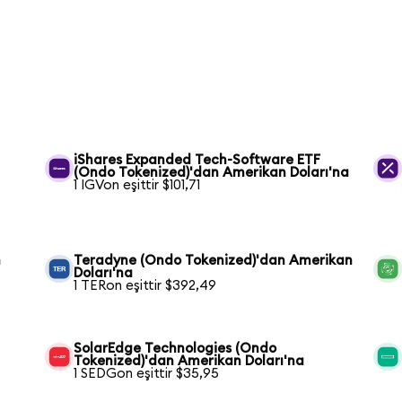
iShares Expanded Tech-Software ETF
(Ondo Tokenized)'dan Amerikan Doları'na
1 IGVon eşittir $101,71
n
Teradyne (Ondo Tokenized)'dan Amerikan
Doları'na
1 TERon eşittir $392,49
SolarEdge Technologies (Ondo
Tokenized)'dan Amerikan Doları'na
1 SEDGon eşittir $35,95