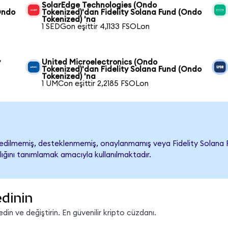
SolarEdge Technologies (Ondo
Ondo
Tokenized)'dan Fidelity Solana Fund (Ondo
Tokenized) 'na
1 SEDGon eşittir 4,1133 FSOLon
y
United Microelectronics (Ondo
Tokenized)'dan Fidelity Solana Fund (Ondo
Tokenized) 'na
1 UMCon eşittir 2,2185 FSOLon
edilmemiş, desteklenmemiş, onaylanmamış veya Fidelity Solana Fund 
lığını tanımlamak amacıyla kullanılmaktadır.
edinin
in ve değiştirin. En güvenilir kripto cüzdanı.