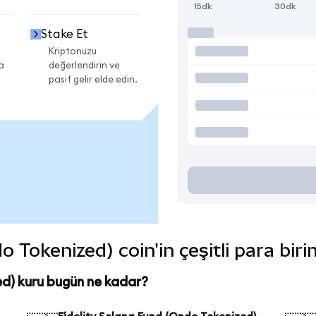
15dk
30dk
Stake Et
Kriptonuzu
a
değerlendirin ve
pasif gelir elde edin.
o Tokenized) coin'in çeşitli para bir
ed) kuru bugün ne kadar?