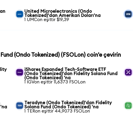
kan
United Microelectronics (Ondo
Tokenized)'dan Amerikan Doları'na
1 UMCon eşittir $19,39
a Fund (Ondo Tokenized) (FSOLon) coin'e çevirin
ity
iShares Expanded Tech-Software ETF
(Ondo Tokenized)'dan Fidelity Solana Fund
(Ondo Tokenized) 'na
1 IGVon eşittir 11,6373 FSOLon
n
Teradyne (Ondo Tokenized)'dan Fidelity
 'na
Solana Fund (Ondo Tokenized) 'na
1 TERon eşittir 44,9073 FSOLon