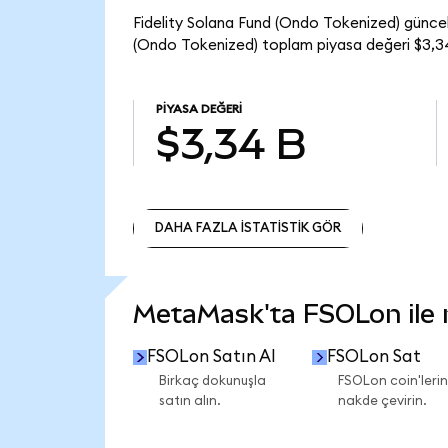
Fidelity Solana Fund (Ondo Tokenized) güncel
(Ondo Tokenized) toplam piyasa değeri $3,34
PIYASA DEĞERI
$3,34 B
DAHA FAZLA İSTATİSTİK GÖR
DAHA FAZLA İSTATİSTİK GÖR
MetaMask'ta FSOLon ile ne
FSOLon Satın Al
FSOLon Sat
Birkaç dokunuşla
FSOLon coin'lerin
satın alın.
nakde çevirin.