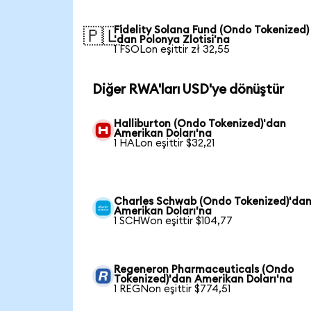
Fidelity Solana Fund (Ondo Tokenized)
🇵🇱
'dan Polonya Zlotisi'na
1 FSOLon eşittir zł 32,55
Diğer RWA'ları USD'ye dönüştür
Halliburton (Ondo Tokenized)'dan
Amerikan Doları'na
1 HALon eşittir $32,21
Charles Schwab (Ondo Tokenized)'da
Amerikan Doları'na
1 SCHWon eşittir $104,77
Regeneron Pharmaceuticals (Ondo
Tokenized)'dan Amerikan Doları'na
1 REGNon eşittir $774,51