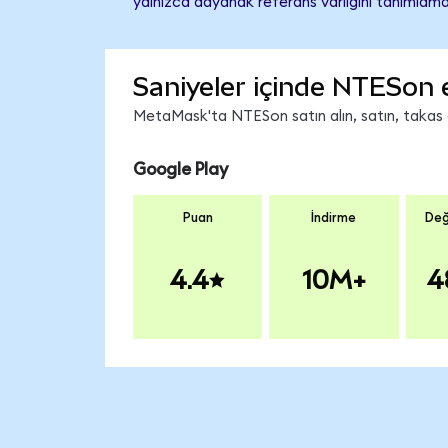
yalnızca dayanak referans varlığını tanımlama
Saniyeler içinde NTESon 
MetaMask'ta NTESon satın alın, satın, takas ed
Google Play
Puan
İndirme
Değ
4.4
10M+
4