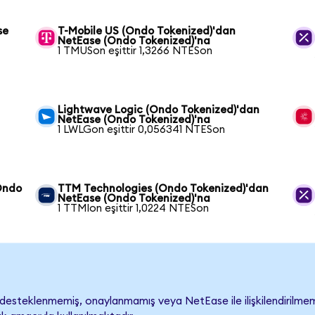
se
T-Mobile US (Ondo Tokenized)'dan
NetEase (Ondo Tokenized)'na
1 TMUSon eşittir 1,3266 NTESon
Lightwave Logic (Ondo Tokenized)'dan
NetEase (Ondo Tokenized)'na
1 LWLGon eşittir 0,056341 NTESon
(Ondo
TTM Technologies (Ondo Tokenized)'dan
NetEase (Ondo Tokenized)'na
1 TTMIon eşittir 1,0224 NTESon
esteklenmemiş, onaylanmamış veya NetEase ile ilişkilendirilmemişt