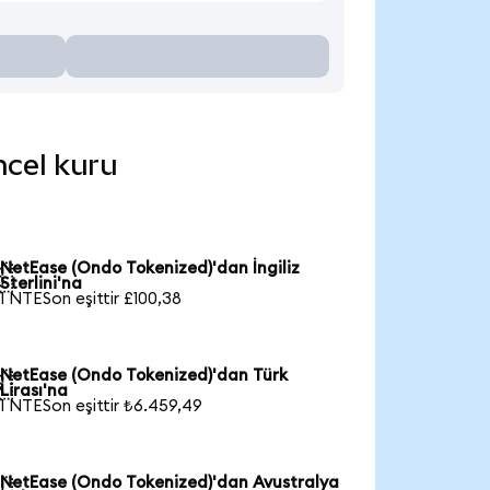
ncel kuru
NetEase (Ondo Tokenized)'dan İngiliz

Sterlini'na
1 NTESon eşittir £100,38
NetEase (Ondo Tokenized)'dan Türk

Lirası'na
1 NTESon eşittir ₺6.459,49
NetEase (Ondo Tokenized)'dan Avustralya