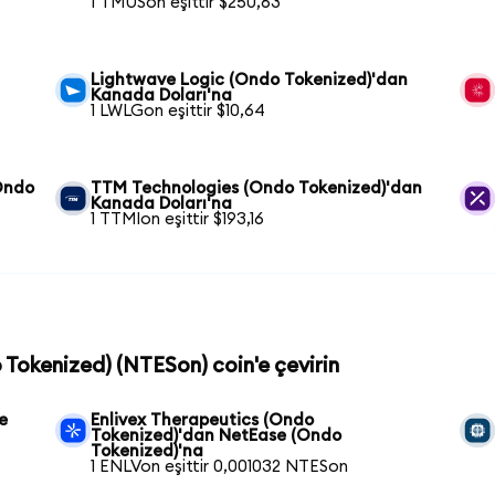
1 TMUSon eşittir $250,63
Lightwave Logic (Ondo Tokenized)'dan
Kanada Doları'na
1 LWLGon eşittir $10,64
(Ondo
TTM Technologies (Ondo Tokenized)'dan
Kanada Doları'na
1 TTMIon eşittir $193,16
 Tokenized) (NTESon) coin'e çevirin
e
Enlivex Therapeutics (Ondo
Tokenized)'dan NetEase (Ondo
Tokenized)'na
1 ENLVon eşittir 0,001032 NTESon