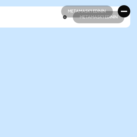
METAMASK'I EDİNİN
METAMASK'I EDİNİN
METAMASK'I EDİNİN
METAMASK'I EDİNİN