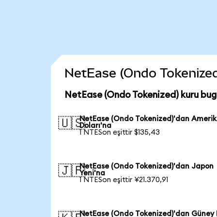
NetEase (Ondo Tokenized) 
NetEase (Ondo Tokenized) kuru bug
NetEase (Ondo Tokenized)'dan Ameri
🇺🇸
Doları'na
1 NTESon eşittir $135,43
NetEase (Ondo Tokenized)'dan Japon
🇯🇵
Yeni'na
1 NTESon eşittir ¥21.370,91
NetEase (Ondo Tokenized)'dan Güney 