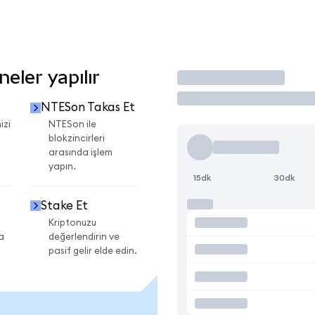
eler yapılır
İşlem Yap
NTESon Takas Et
izi
NTESon ile
blokzincirleri
arasında işlem
yapın.
15dk
30dk
Stake Et
Kriptonuzu
a
değerlendirin ve
pasif gelir elde edin.