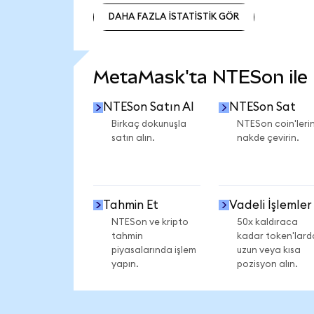
DAHA FAZLA İSTATİSTİK GÖR
DAHA FAZLA İSTATİSTİK GÖR
MetaMask'ta NTESon ile n
NTESon Satın Al
NTESon Sat
Birkaç dokunuşla
NTESon coin'lerin
satın alın.
nakde çevirin.
Tahmin Et
Vadeli İşlemler
NTESon ve kripto
50x kaldıraca
tahmin
kadar token'lard
piyasalarında işlem
uzun veya kısa
yapın.
pozisyon alın.