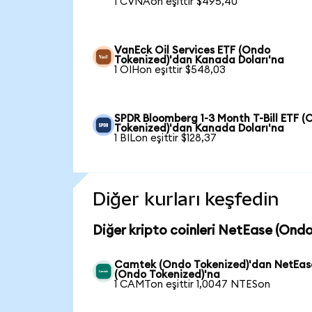
1 CVNAon eşittir $495,40
VanEck Oil Services ETF (Ondo
Tokenized)'dan Kanada Doları'na
1 OIHon eşittir $548,03
SPDR Bloomberg 1-3 Month T-Bill ETF 
Tokenized)'dan Kanada Doları'na
1 BILon eşittir $128,37
Diğer kurları keşfedin
Diğer kripto coinleri NetEase (Ondo
Camtek (Ondo Tokenized)'dan NetEas
(Ondo Tokenized)'na
1 CAMTon eşittir 1,0047 NTESon