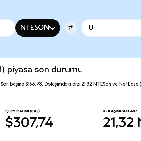
NTESON
d) piyasa son durumu
Son başına $188,93. Dolaşımdaki arzı 21,32 NTESon ve NetEase
İŞLEM HACMI
(24S)
DOLAŞIMDAKI ARZ
$307,74
21,32