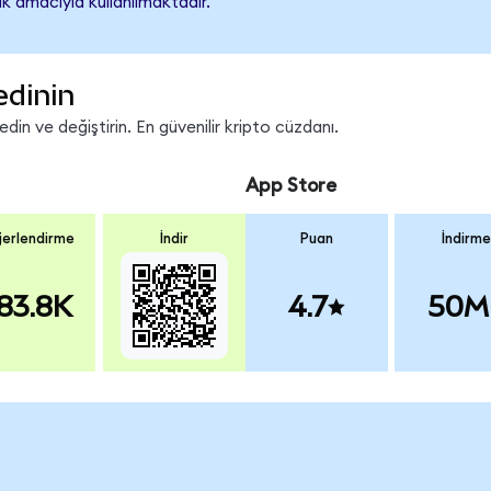
k amacıyla kullanılmaktadır.
edinin
in ve değiştirin. En güvenilir kripto cüzdanı.
App Store
erlendirme
İndir
Puan
İndirme
83.8K
4.7
50M