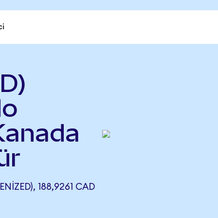
ci
D)
do
 Kanada
ür
IZED), 188,9261 CAD