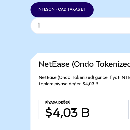
NTESON - CAD TAKAS ET
NetEase (Ondo Tokenize
NetEase (Ondo Tokenized) güncel fiyatı NTE
toplam piyasa değeri $4,03 B .
PIYASA DEĞERI
$4,03 B