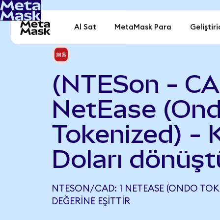
Al Sat
MetaMask Para
Geliştiri
(NTESon - CA
NetEase (On
Tokenized) -
Doları dönüşt
NTESON/CAD: 1 NETEASE (ONDO TOKEN
DEĞERINE EŞITTIR