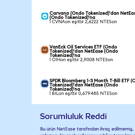
Carvana (Ondo Tokenized)'dan NetEa
(Ondo Tokenized)'na
1 CVNAon eşittir 2,6222 NTESon
VanEck Oil Services ETF (Ondo
Tokenized)'dan NetEase (Ondo
Tokenized)'na
1 OIHon eşittir 2,9008 NTESon
SPDR Bloomberg 1-3 Month T-Bill ETF 
Tokenized)'dan NetEase (Ondo
Tokenized)'na
1 BILon eşittir 0,679485 NTESon
Sorumluluk Reddi
Bu ürün NetEase tarafından ihraç edilmemiş, d