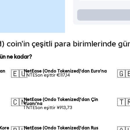
coin'in çeşitli para birimlerinde gü
ün ne kadar?
kan
NetEase (Ondo Tokenized)'dan Euro'na
🇪🇺
🇬
1 NTESon eşittir €117,14
NetEase (Ondo Tokenized)'dan Çin
🇨🇳
🇹
Yuanı'na
1 NTESon eşittir ¥913,73
Kore
NetEase (Ondo Tokenized)'dan Rus