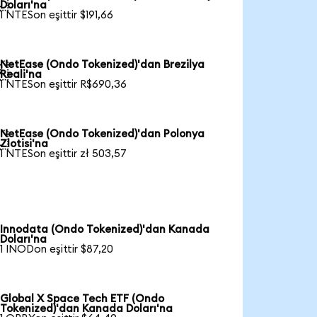

Doları'na
1 NTESon eşittir $191,66
NetEase (Ondo Tokenized)'dan Brezilya

Reali'na
1 NTESon eşittir R$690,36
NetEase (Ondo Tokenized)'dan Polonya

Zlotisi'na
1 NTESon eşittir zł 503,57
Innodata (Ondo Tokenized)'dan Kanada
Doları'na
1 INODon eşittir $87,20
Global X Space Tech ETF (Ondo
Tokenized)'dan Kanada Doları'na