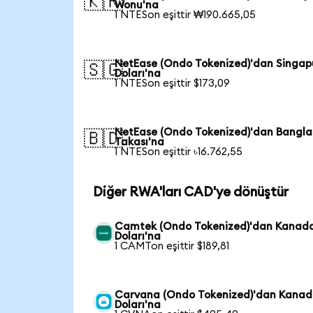
🇰🇷
Wonu'na
1 NTESon eşittir ₩190.665,05
NetEase (Ondo Tokenized)'dan Singap
🇸🇬
Doları'na
1 NTESon eşittir $173,09
NetEase (Ondo Tokenized)'dan Bangl
🇧🇩
Takası'na
1 NTESon eşittir ৳16.762,55
Diğer RWA'ları CAD'ye dönüştür
Camtek (Ondo Tokenized)'dan Kanad
Doları'na
1 CAMTon eşittir $189,81
Carvana (Ondo Tokenized)'dan Kana
Doları'na