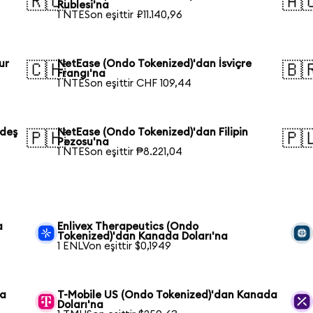
🇷🇺
🇦
Rublesi'na
1 NTESon eşittir ₽11.140,96
ur
NetEase (Ondo Tokenized)'dan İsviçre
🇨🇭
🇧
Frangı'na
1 NTESon eşittir CHF 109,44
adeş
NetEase (Ondo Tokenized)'dan Filipin
🇵🇭
🇵
Pezosu'na
1 NTESon eşittir ₱8.221,04
a
Enlivex Therapeutics (Ondo
Tokenized)'dan Kanada Doları'na
1 ENLVon eşittir $0,1949
da
T-Mobile US (Ondo Tokenized)'dan Kanada
Doları'na