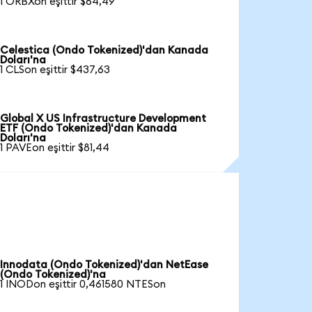
1 ORBXon eşittir $64,49
Celestica (Ondo Tokenized)'dan Kanada
Doları'na
1 CLSon eşittir $437,63
Global X US Infrastructure Development
ETF (Ondo Tokenized)'dan Kanada
Doları'na
1 PAVEon eşittir $81,44
Innodata (Ondo Tokenized)'dan NetEase
(Ondo Tokenized)'na
1 INODon eşittir 0,461580 NTESon