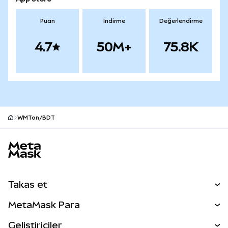
Puan
İndirme
Değerlendirme
4.7
50M+
75.8K
WMTon/BDT
MetaMask site alt bilgisi
Takas et
Takas İşlemleri
MetaMask Para
Tahmin Et
YENİ
Kripto Al
Geliştiriciler