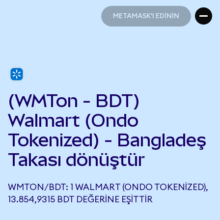
METAMASK'I EDİNİN
METAMASK'I EDİNİN
(WMTon - BDT)
Walmart (Ondo
Tokenized) - Bangladeş
Takası dönüştür
WMTON/BDT: 1 WALMART (ONDO TOKENIZED),
13.854,9315 BDT DEĞERINE EŞITTIR