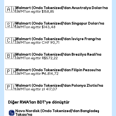
Walmart (Ondo Tokenized)'dan Avustralya Doları'na
🇦🇺
1 WMTon eşittir $158,85
Walmart (Ondo Tokenized)'dan Singapur Doları'na
🇸🇬
1 WMTon eşittir $143,48
Walmart (Ondo Tokenized)'dan İsviçre Frangı'na
🇨🇭
1 WMTon eşittir CHF 90,71
Walmart (Ondo Tokenized)'dan Brezilya Reali'na
🇧🇷
1 WMTon eşittir R$572,22
Walmart (Ondo Tokenized)'dan Filipin Pezosu'na
🇵🇭
1 WMTon eşittir ₱6.814,72
Walmart (Ondo Tokenized)'dan Polonya Zlotisi'na
🇵🇱
1 WMTon eşittir zł 417,07
Diğer RWA'ları BDT'ye dönüştür
Novo Nordisk (Ondo Tokenized)'dan Bangladeş
Takası'na