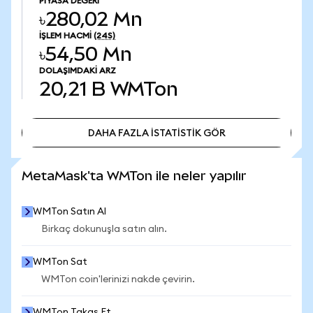
PIYASA DEĞERI
৳280,02 Mn
İŞLEM HACMI
(24S)
৳54,50 Mn
DOLAŞIMDAKI ARZ
20,21 B
WMTon
DAHA FAZLA İSTATİSTİK GÖR
DAHA FAZLA İSTATİSTİK GÖR
MetaMask'ta WMTon ile neler yapılır
WMTon Satın Al
Birkaç dokunuşla satın alın.
WMTon Sat
WMTon coin'lerinizi nakde çevirin.
WMTon Takas Et