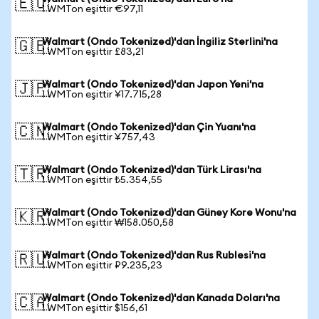
🇪🇺
1 WMTon eşittir €97,11
Walmart (Ondo Tokenized)'dan İngiliz Sterlini'na
🇬🇧
1 WMTon eşittir £83,21
Walmart (Ondo Tokenized)'dan Japon Yeni'na
🇯🇵
1 WMTon eşittir ¥17.715,28
Walmart (Ondo Tokenized)'dan Çin Yuanı'na
🇨🇳
1 WMTon eşittir ¥757,43
Walmart (Ondo Tokenized)'dan Türk Lirası'na
🇹🇷
1 WMTon eşittir ₺5.354,55
Walmart (Ondo Tokenized)'dan Güney Kore Wonu'na
🇰🇷
1 WMTon eşittir ₩158.050,58
Walmart (Ondo Tokenized)'dan Rus Rublesi'na
🇷🇺
1 WMTon eşittir ₽9.235,23
Walmart (Ondo Tokenized)'dan Kanada Doları'na
🇨🇦
1 WMTon eşittir $156,61