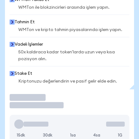
WMTon ile blokzincirleri arasında işlem yapın.
Tahmin Et
WMTon ve kripto tahmin piyasalarında işlem yapın.
Vadeli İşlemler
50x kaldıraca kadar token'larda uzun veya kısa
pozisyon alın.
Stake Et
Kriptonuzu değerlendirin ve pasif gelir elde edin.
İşlem Yap
15dk
30dk
1sa
4sa
1G