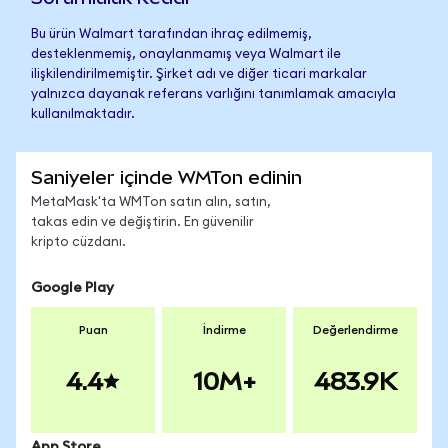
Bu ürün Walmart tarafından ihraç edilmemiş,
desteklenmemiş, onaylanmamış veya Walmart ile
ilişkilendirilmemiştir. Şirket adı ve diğer ticari markalar
yalnızca dayanak referans varlığını tanımlamak amacıyla
kullanılmaktadır.
Saniyeler içinde WMTon edinin
MetaMask'ta WMTon satın alın, satın,
takas edin ve değiştirin. En güvenilir
kripto cüzdanı.
Google Play
Puan
İndirme
Değerlendirme
4.4
10M+
483.9K
App Store