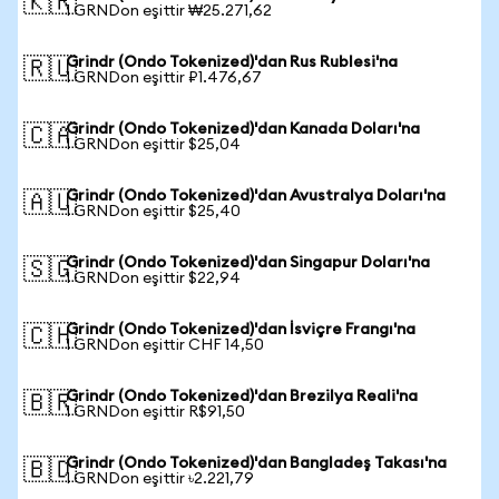
🇰🇷
1 GRNDon eşittir ₩25.271,62
Grindr (Ondo Tokenized)'dan Rus Rublesi'na
🇷🇺
1 GRNDon eşittir ₽1.476,67
Grindr (Ondo Tokenized)'dan Kanada Doları'na
🇨🇦
1 GRNDon eşittir $25,04
Grindr (Ondo Tokenized)'dan Avustralya Doları'na
🇦🇺
1 GRNDon eşittir $25,40
Grindr (Ondo Tokenized)'dan Singapur Doları'na
🇸🇬
1 GRNDon eşittir $22,94
Grindr (Ondo Tokenized)'dan İsviçre Frangı'na
🇨🇭
1 GRNDon eşittir CHF 14,50
Grindr (Ondo Tokenized)'dan Brezilya Reali'na
🇧🇷
1 GRNDon eşittir R$91,50
Grindr (Ondo Tokenized)'dan Bangladeş Takası'na
🇧🇩
1 GRNDon eşittir ৳2.221,79