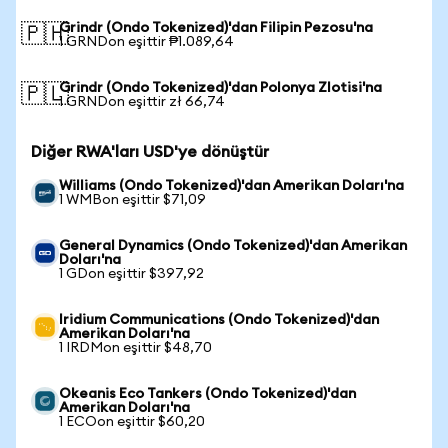
Grindr (Ondo Tokenized)'dan Filipin Pezosu'na
🇵🇭
1 GRNDon eşittir ₱1.089,64
Grindr (Ondo Tokenized)'dan Polonya Zlotisi'na
🇵🇱
1 GRNDon eşittir zł 66,74
Diğer RWA'ları USD'ye dönüştür
Williams (Ondo Tokenized)'dan Amerikan Doları'na
1 WMBon eşittir $71,09
General Dynamics (Ondo Tokenized)'dan Amerikan
Doları'na
1 GDon eşittir $397,92
Iridium Communications (Ondo Tokenized)'dan
Amerikan Doları'na
1 IRDMon eşittir $48,70
Okeanis Eco Tankers (Ondo Tokenized)'dan
Amerikan Doları'na
1 ECOon eşittir $60,20