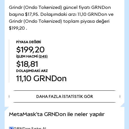
Grindr (Ondo Tokenized) güncel fiyatı GRNDon
başına $17,95. Dolaşımdaki arzı 11,10 GRNDon ve
Grindr (Ondo Tokenized) toplam piyasa değeri
$199,20 .
PIYASA DEĞERI
$199,20
İŞLEM HACMI
(24S)
$18,81
DOLAŞIMDAKI ARZ
11,10
GRNDon
DAHA FAZLA İSTATİSTİK GÖR
DAHA FAZLA İSTATİSTİK GÖR
MetaMask'ta GRNDon ile neler yapılır