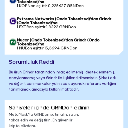
Tokenized)'na
1 KOPNon eşittir 0,225627 GRNDon
Extreme Networks (Ondo Tokenized)'dan Grindr
(Ondo Tokenized)'na
1 EXTRon eşittir 1,3292 GRNDon
Nucor (Ondo Tokenized)'dan Grindr (Ondo
Tokenized)'na
1 NUEon eşittir 15,3694 GRNDon
Sorumluluk Reddi
Bu ürün Grindr tarafından ihraç edilmemiş, desteklenmemiş,
onaylanmamış veya Grindr ile ilişkilendirilmemiştir. Şirket adı
ve diğer ticari markalar yalnızca dayanak referans varlığını
tanımlamak amacıyla kullanılmaktadır.
Saniyeler içinde GRNDon edinin
MetaMask'ta GRNDon satın alın, satın,
takas edin ve değiştirin. En güvenilir
kripto cüzdanı.