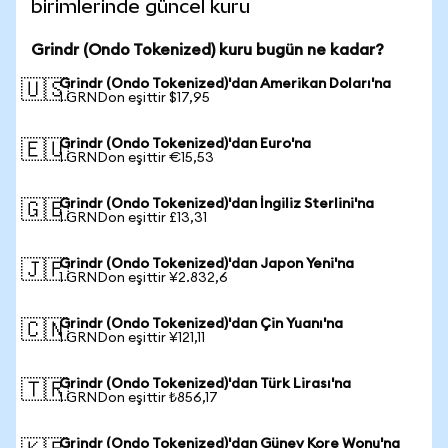
birimlerinde güncel kuru
Grindr (Ondo Tokenized) kuru bugün ne kadar?
Grindr (Ondo Tokenized)'dan Amerikan Doları'na
🇺🇸
1 GRNDon eşittir $17,95
Grindr (Ondo Tokenized)'dan Euro'na
🇪🇺
1 GRNDon eşittir €15,53
Grindr (Ondo Tokenized)'dan İngiliz Sterlini'na
🇬🇧
1 GRNDon eşittir £13,31
Grindr (Ondo Tokenized)'dan Japon Yeni'na
🇯🇵
1 GRNDon eşittir ¥2.832,6
Grindr (Ondo Tokenized)'dan Çin Yuanı'na
🇨🇳
1 GRNDon eşittir ¥121,11
Grindr (Ondo Tokenized)'dan Türk Lirası'na
🇹🇷
1 GRNDon eşittir ₺856,17
Grindr (Ondo Tokenized)'dan Güney Kore Wonu'na