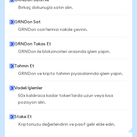
GRNDon Satın Al
Birkaç dokunuşla satın alın.
GRNDon Sat
GRNDon coin'lerinizi nakde çevirin.
GRNDon Takas Et
GRNDon ile blokzincirleri arasında işlem yapın.
Tahmin Et
GRNDon ve kripto tahmin piyasalarında işlem yapın.
Vadeli İşlemler
50x kaldıraca kadar token'larda uzun veya kısa
pozisyon alın.
Stake Et
Kriptonuzu değerlendirin ve pasif gelir elde edin.