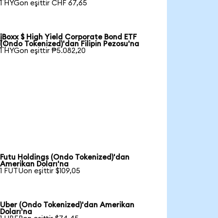
1 HYGon eşittir CHF 67,65
iBoxx $ High Yield Corporate Bond ETF

(Ondo Tokenized)'dan Filipin Pezosu'na
1 HYGon eşittir ₱5.082,20
Futu Holdings (Ondo Tokenized)'dan
Amerikan Doları'na
1 FUTUon eşittir $109,05
Uber (Ondo Tokenized)'dan Amerikan
Doları'na