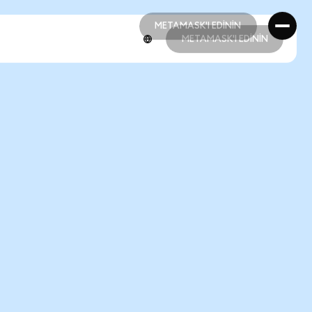
METAMASK'I EDİNİN
METAMASK'I EDİNİN
METAMASK'I EDİNİN
METAMASK'I EDİNİN