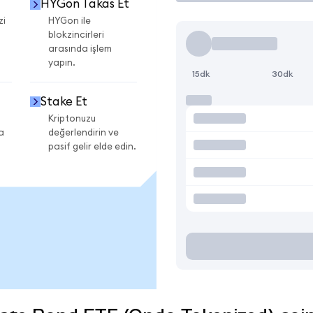
HYGon Takas Et
zi
HYGon ile
blokzincirleri
arasında işlem
yapın.
15dk
30dk
Stake Et
Kriptonuzu
a
değerlendirin ve
pasif gelir elde edin.