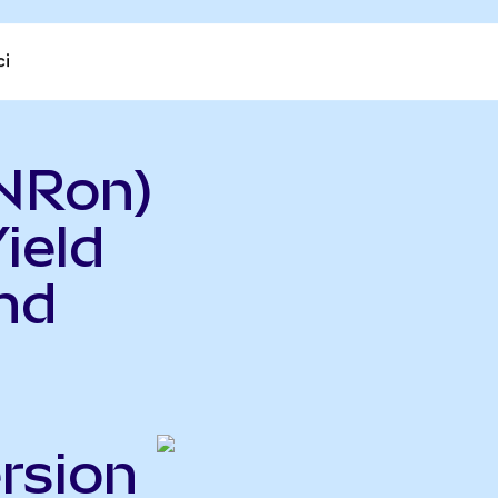
ci
NRon)
ield
nd
rsion