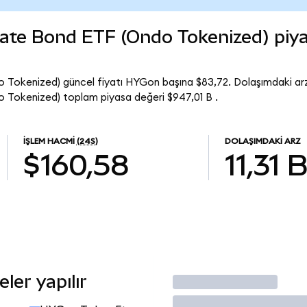
rate Bond ETF (Ondo Tokenized) piy
 Tokenized) güncel fiyatı HYGon başına $83,72. Dolaşımdaki arz
 Tokenized) toplam piyasa değeri $947,01 B .
İŞLEM HACMI
(24S)
DOLAŞIMDAKI ARZ
$160,58
11,31 
ler yapılır
İşlem Yap