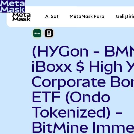
Al Sat
MetaMask Para
Geliştiri
(HYGon - BM
iBoxx $ High Y
Corporate Bo
ETF (Ondo
Tokenized) -
BitMine Imme