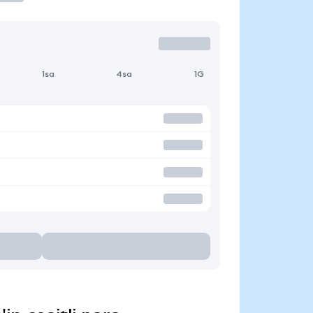
1sa
4sa
1G