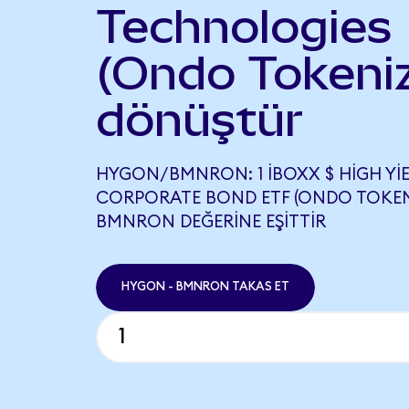
Technologies
(Ondo Tokeni
dönüştür
HYGON/BMNRON: 1 IBOXX $ HIGH YI
CORPORATE BOND ETF (ONDO TOKENI
BMNRON DEĞERINE EŞITTIR
HYGON - BMNRON TAKAS ET