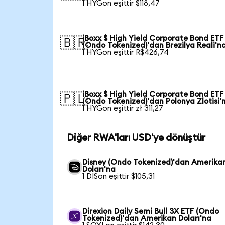
1 HYGon eşittir $118,47
iBoxx $ High Yield Corporate Bond ETF
🇧🇷
(Ondo Tokenized)'dan Brezilya Reali'n
1 HYGon eşittir R$426,74
iBoxx $ High Yield Corporate Bond ETF
🇵🇱
(Ondo Tokenized)'dan Polonya Zlotisi'
1 HYGon eşittir zł 311,27
Diğer RWA'ları USD'ye dönüştür
Disney (Ondo Tokenized)'dan Amerika
Doları'na
1 DISon eşittir $105,31
Direxion Daily Semi Bull 3X ETF (Ondo
Tokenized)'dan Amerikan Doları'na