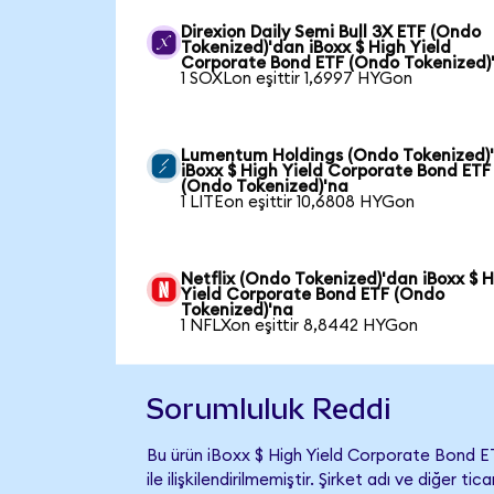
Direxion Daily Semi Bull 3X ETF (Ondo
Tokenized)'dan iBoxx $ High Yield
Corporate Bond ETF (Ondo Tokenized)
1 SOXLon eşittir 1,6997 HYGon
Lumentum Holdings (Ondo Tokenized)
iBoxx $ High Yield Corporate Bond ETF
(Ondo Tokenized)'na
1 LITEon eşittir 10,6808 HYGon
Netflix (Ondo Tokenized)'dan iBoxx $ 
Yield Corporate Bond ETF (Ondo
Tokenized)'na
1 NFLXon eşittir 8,8442 HYGon
Sorumluluk Reddi
Bu ürün iBoxx $ High Yield Corporate Bond 
ile ilişkilendirilmemiştir. Şirket adı ve diğer 