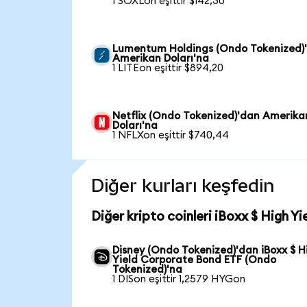
1 SOXLon eşittir $142,30
Lumentum Holdings (Ondo Tokenized)
Amerikan Doları'na
1 LITEon eşittir $894,20
Netflix (Ondo Tokenized)'dan Amerika
Doları'na
1 NFLXon eşittir $740,44
Diğer kurları keşfedin
Diğer kripto coinleri iBoxx $ High 
Disney (Ondo Tokenized)'dan iBoxx $ H
Yield Corporate Bond ETF (Ondo
Tokenized)'na
1 DISon eşittir 1,2579 HYGon