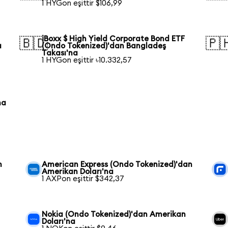
1 HYGon eşittir $106,99
iBoxx $ High Yield Corporate Bond ETF
🇧🇩
🇵
a
(Ondo Tokenized)'dan Bangladeş
Takası'na
1 HYGon eşittir ৳10.332,57
na
n
American Express (Ondo Tokenized)'dan
Amerikan Doları'na
1 AXPon eşittir $342,37
Nokia (Ondo Tokenized)'dan Amerikan
Doları'na