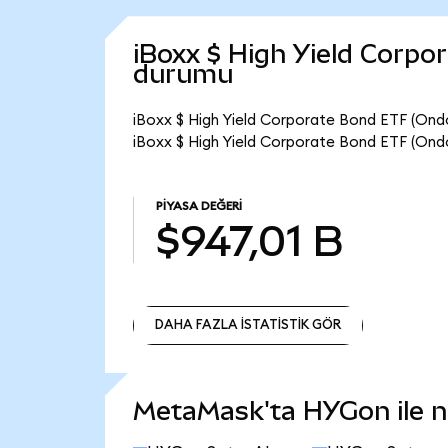
iBoxx $ High Yield Corpo
durumu
iBoxx $ High Yield Corporate Bond ETF (Ondo
iBoxx $ High Yield Corporate Bond ETF (Ondo
PIYASA DEĞERI
$947,01 B
DAHA FAZLA İSTATİSTİK GÖR
DAHA FAZLA İSTATİSTİK GÖR
MetaMask'ta HYGon ile ne