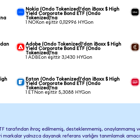
Nokia (Ondo Tokenized)'dan iBoxx $ High
Yield Corporate Bond ETF (Ondo
'na
Tokenized)'na
1 NOKon eşittir 0,112996 HYGon
'dan
Adobe (Ondo Tokenized)'dan iBoxx $ High
Yield Corporate Bond ETF (Ondo
Tokenized)'na
1 ADBEon eşittir 3,1430 HYGon
High
Eaton (Ondo Tokenized)'dan iBoxx $ High
Yield Corporate Bond ETF (Ondo
Tokenized)'na
1 ETNon eşittir 5,3088 HYGon
ETF tarafından ihraç edilmemiş, desteklenmemiş, onaylanmamış v
ticari markalar yalnızca dayanak referans varlığını tanımlamak amacı