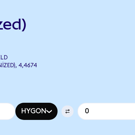
zed)
ELD
ZED), 4,4674
HYGON