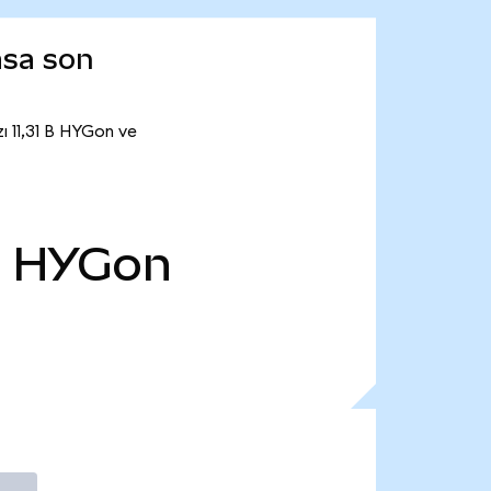
asa son
ı 11,31 B HYGon ve
B
HYGon