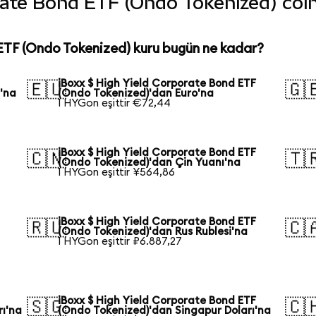
ate Bond ETF (Ondo Tokenized) coin'i
ETF (Ondo Tokenized) kuru bugün ne kadar?
iBoxx $ High Yield Corporate Bond ETF
🇪🇺
🇬
'na
(Ondo Tokenized)'dan Euro'na
1 HYGon eşittir €72,44
iBoxx $ High Yield Corporate Bond ETF
🇨🇳
🇹
(Ondo Tokenized)'dan Çin Yuanı'na
1 HYGon eşittir ¥564,86
iBoxx $ High Yield Corporate Bond ETF
🇷🇺
🇨
(Ondo Tokenized)'dan Rus Rublesi'na
1 HYGon eşittir ₽6.887,27
iBoxx $ High Yield Corporate Bond ETF
🇸🇬
🇨
rı'na
(Ondo Tokenized)'dan Singapur Doları'na