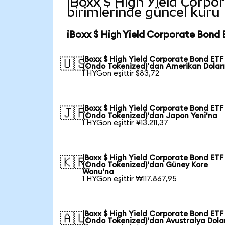
iBoxx $ High Yield Corpor
birimlerinde güncel kuru
iBoxx $ High Yield Corporate Bond 
iBoxx $ High Yield Corporate Bond ETF
🇺🇸
(Ondo Tokenized)'dan Amerikan Doları
1 HYGon eşittir $83,72
iBoxx $ High Yield Corporate Bond ETF
🇯🇵
(Ondo Tokenized)'dan Japon Yeni'na
1 HYGon eşittir ¥13.211,37
iBoxx $ High Yield Corporate Bond ETF
🇰🇷
(Ondo Tokenized)'dan Güney Kore
Wonu'na
1 HYGon eşittir ₩117.867,95
iBoxx $ High Yield Corporate Bond ETF
🇦🇺
(Ondo Tokenized)'dan Avustralya Dola