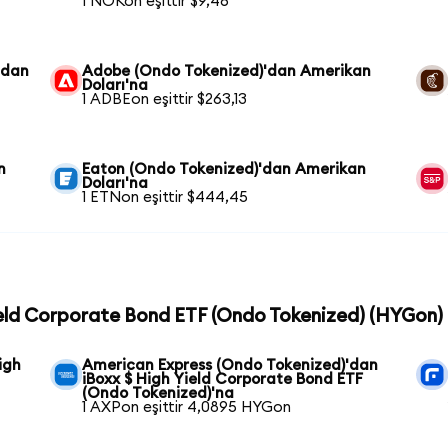
1 NOKon eşittir $9,46
'dan
Adobe (Ondo Tokenized)'dan Amerikan
Doları'na
1 ADBEon eşittir $263,13
n
Eaton (Ondo Tokenized)'dan Amerikan
Doları'na
1 ETNon eşittir $444,45
Yield Corporate Bond ETF (Ondo Tokenized) (HYGon) c
igh
American Express (Ondo Tokenized)'dan
iBoxx $ High Yield Corporate Bond ETF
(Ondo Tokenized)'na
1 AXPon eşittir 4,0895 HYGon