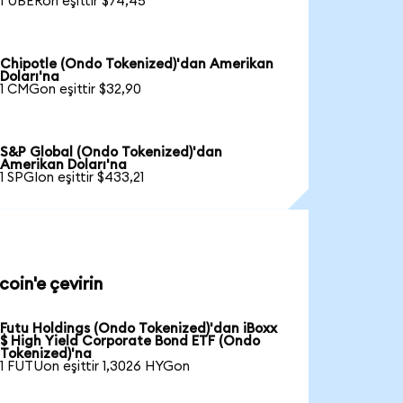
1 UBERon eşittir $74,45
Chipotle (Ondo Tokenized)'dan Amerikan
Doları'na
1 CMGon eşittir $32,90
S&P Global (Ondo Tokenized)'dan
Amerikan Doları'na
1 SPGIon eşittir $433,21
oin'e çevirin
Futu Holdings (Ondo Tokenized)'dan iBoxx
$ High Yield Corporate Bond ETF (Ondo
Tokenized)'na
1 FUTUon eşittir 1,3026 HYGon