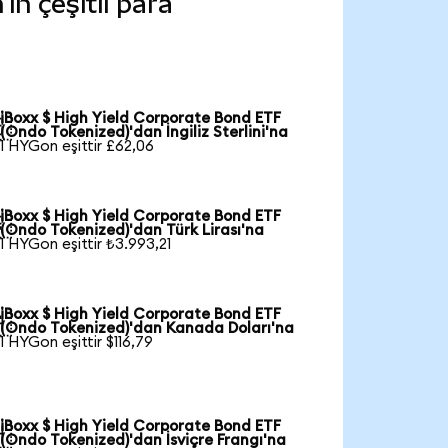
n çeşitli para
iBoxx $ High Yield Corporate Bond ETF

(Ondo Tokenized)'dan İngiliz Sterlini'na
1 HYGon eşittir £62,06
iBoxx $ High Yield Corporate Bond ETF

(Ondo Tokenized)'dan Türk Lirası'na
1 HYGon eşittir ₺3.993,21
iBoxx $ High Yield Corporate Bond ETF

(Ondo Tokenized)'dan Kanada Doları'na
1 HYGon eşittir $116,79
iBoxx $ High Yield Corporate Bond ETF

(Ondo Tokenized)'dan İsviçre Frangı'na