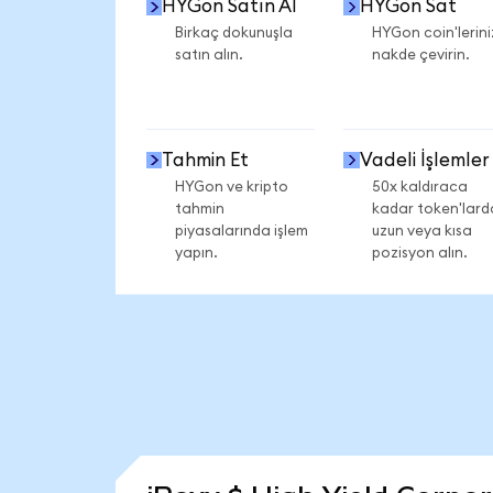
HYGon Satın Al
HYGon Sat
Birkaç dokunuşla
HYGon coin'lerini
satın alın.
nakde çevirin.
Tahmin Et
Vadeli İşlemler
HYGon ve kripto
50x kaldıraca
tahmin
kadar token'lard
piyasalarında işlem
uzun veya kısa
yapın.
pozisyon alın.