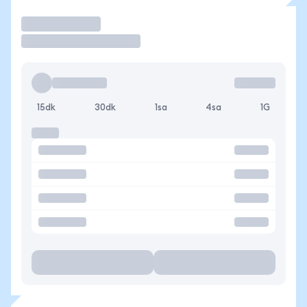
İşlem Yap
15dk
30dk
1sa
4sa
1G