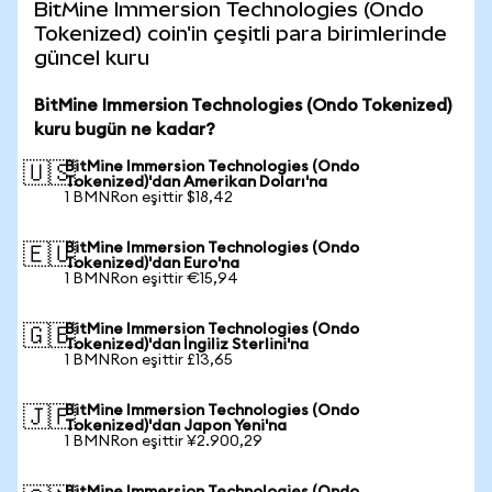
BitMine Immersion Technologies (Ondo
Tokenized) coin'in çeşitli para birimlerinde
güncel kuru
BitMine Immersion Technologies (Ondo Tokenized)
kuru bugün ne kadar?
BitMine Immersion Technologies (Ondo
🇺🇸
Tokenized)'dan Amerikan Doları'na
1 BMNRon eşittir $18,42
BitMine Immersion Technologies (Ondo
🇪🇺
Tokenized)'dan Euro'na
1 BMNRon eşittir €15,94
BitMine Immersion Technologies (Ondo
🇬🇧
Tokenized)'dan İngiliz Sterlini'na
1 BMNRon eşittir £13,65
BitMine Immersion Technologies (Ondo
🇯🇵
Tokenized)'dan Japon Yeni'na
1 BMNRon eşittir ¥2.900,29