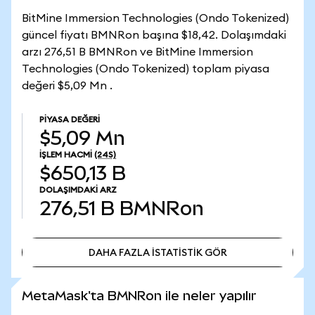
BitMine Immersion Technologies (Ondo Tokenized)
güncel fiyatı BMNRon başına $18,42. Dolaşımdaki
arzı 276,51 B BMNRon ve BitMine Immersion
Technologies (Ondo Tokenized) toplam piyasa
değeri $5,09 Mn .
PIYASA DEĞERI
$5,09 Mn
İŞLEM HACMI
(24S)
$650,13 B
DOLAŞIMDAKI ARZ
276,51 B
BMNRon
DAHA FAZLA İSTATİSTİK GÖR
DAHA FAZLA İSTATİSTİK GÖR
MetaMask'ta BMNRon ile neler yapılır