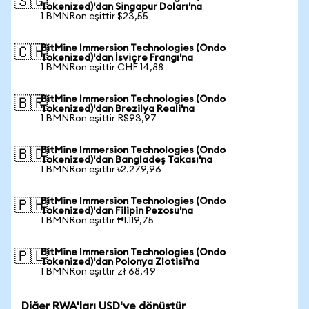
🇸🇬
Tokenized)'dan Singapur Doları'na
1 BMNRon eşittir $23,55
BitMine Immersion Technologies (Ondo
🇨🇭
Tokenized)'dan İsviçre Frangı'na
1 BMNRon eşittir CHF 14,88
BitMine Immersion Technologies (Ondo
🇧🇷
Tokenized)'dan Brezilya Reali'na
1 BMNRon eşittir R$93,97
BitMine Immersion Technologies (Ondo
🇧🇩
Tokenized)'dan Bangladeş Takası'na
1 BMNRon eşittir ৳2.279,96
BitMine Immersion Technologies (Ondo
🇵🇭
Tokenized)'dan Filipin Pezosu'na
1 BMNRon eşittir ₱1.119,75
BitMine Immersion Technologies (Ondo
🇵🇱
Tokenized)'dan Polonya Zlotisi'na
1 BMNRon eşittir zł 68,49
Diğer RWA'ları USD'ye dönüştür