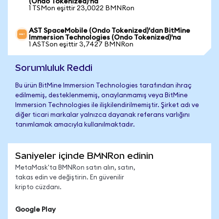
(Ondo Tokenized)'na
1 TSMon eşittir 23,0022 BMNRon
AST SpaceMobile (Ondo Tokenized)'dan BitMine
Immersion Technologies (Ondo Tokenized)'na
1 ASTSon eşittir 3,7427 BMNRon
Sorumluluk Reddi
Bu ürün BitMine Immersion Technologies tarafından ihraç
edilmemiş, desteklenmemiş, onaylanmamış veya BitMine
Immersion Technologies ile ilişkilendirilmemiştir. Şirket adı ve
diğer ticari markalar yalnızca dayanak referans varlığını
tanımlamak amacıyla kullanılmaktadır.
Saniyeler içinde BMNRon edinin
MetaMask'ta BMNRon satın alın, satın,
takas edin ve değiştirin. En güvenilir
kripto cüzdanı.
Google Play