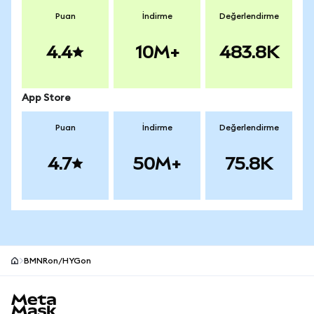
Puan
İndirme
Değerlendirme
4.4
10M+
483.8K
App Store
Puan
İndirme
Değerlendirme
4.7
50M+
75.8K
BMNRon/HYGon
MetaMask site alt bilgisi