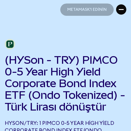
METAMASK'I EDİNİN
METAMASK'I EDİNİN
(HYSon - TRY) PIMCO
0-5 Year High Yield
Corporate Bond Index
ETF (Ondo Tokenized) -
Türk Lirası dönüştür
HYSON/TRY: 1 PIMCO 0-5 YEAR HIGH YIELD
CORPORATE BOND INDEX ETF (ONDO