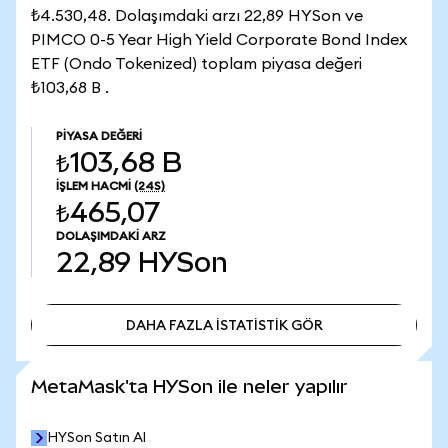
₺4.530,48. Dolaşımdaki arzı 22,89 HYSon ve
PIMCO 0-5 Year High Yield Corporate Bond Index
ETF (Ondo Tokenized) toplam piyasa değeri
₺103,68 B .
PIYASA DEĞERI
₺103,68 B
İŞLEM HACMI
(24S)
₺465,07
DOLAŞIMDAKI ARZ
22,89
HYSon
DAHA FAZLA İSTATİSTİK GÖR
DAHA FAZLA İSTATİSTİK GÖR
MetaMask'ta HYSon ile neler yapılır
HYSon Satın Al