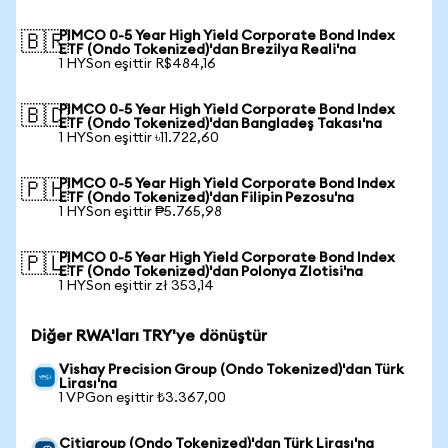
PIMCO 0-5 Year High Yield Corporate Bond Index
🇧🇷
ETF (Ondo Tokenized)'dan Brezilya Reali'na
1 HYSon eşittir R$484,16
PIMCO 0-5 Year High Yield Corporate Bond Index
🇧🇩
ETF (Ondo Tokenized)'dan Bangladeş Takası'na
1 HYSon eşittir ৳11.722,60
PIMCO 0-5 Year High Yield Corporate Bond Index
🇵🇭
ETF (Ondo Tokenized)'dan Filipin Pezosu'na
1 HYSon eşittir ₱5.765,98
PIMCO 0-5 Year High Yield Corporate Bond Index
🇵🇱
ETF (Ondo Tokenized)'dan Polonya Zlotisi'na
1 HYSon eşittir zł 353,14
Diğer RWA'ları TRY'ye dönüştür
Vishay Precision Group (Ondo Tokenized)'dan Türk
Lirası'na
1 VPGon eşittir ₺3.367,00
Citigroup (Ondo Tokenized)'dan Türk Lirası'na