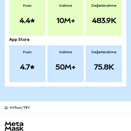
Puan
İndirme
Değerlendirme
4.4
10M+
483.9K
App Store
Puan
İndirme
Değerlendirme
4.7
50M+
75.8K
HYSon/TRY
MetaMask site alt bilgisi