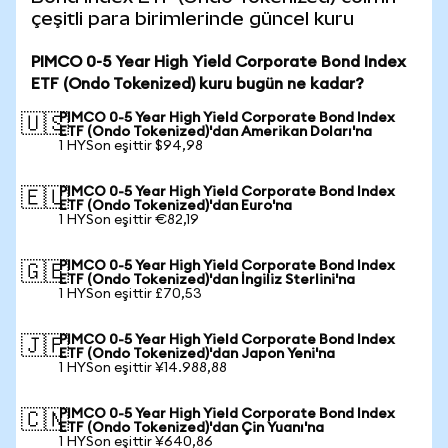
çeşitli para birimlerinde güncel kuru
PIMCO 0-5 Year High Yield Corporate Bond Index
ETF (Ondo Tokenized) kuru bugün ne kadar?
PIMCO 0-5 Year High Yield Corporate Bond Index
🇺🇸
ETF (Ondo Tokenized)'dan Amerikan Doları'na
1 HYSon eşittir $94,98
PIMCO 0-5 Year High Yield Corporate Bond Index
🇪🇺
ETF (Ondo Tokenized)'dan Euro'na
1 HYSon eşittir €82,19
PIMCO 0-5 Year High Yield Corporate Bond Index
🇬🇧
ETF (Ondo Tokenized)'dan İngiliz Sterlini'na
1 HYSon eşittir £70,53
PIMCO 0-5 Year High Yield Corporate Bond Index
🇯🇵
ETF (Ondo Tokenized)'dan Japon Yeni'na
1 HYSon eşittir ¥14.988,88
PIMCO 0-5 Year High Yield Corporate Bond Index
🇨🇳
ETF (Ondo Tokenized)'dan Çin Yuanı'na
1 HYSon eşittir ¥640,86