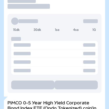
İşlem Yap
15dk
30dk
1sa
4sa
1G
PIMCO 0-5 Year High Yield Corporate
Bond Index ETF (Ondo Tokenized) coin'in