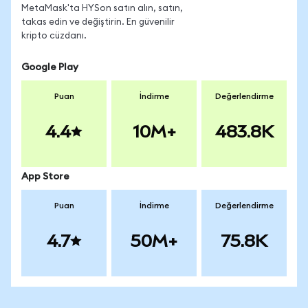
MetaMask'ta HYSon satın alın, satın,
takas edin ve değiştirin. En güvenilir
kripto cüzdanı.
Google Play
Puan
İndirme
Değerlendirme
4.4
10M+
483.8K
App Store
Puan
İndirme
Değerlendirme
4.7
50M+
75.8K