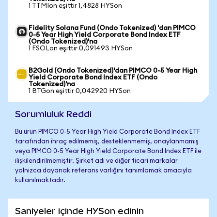
1 TTMIon eşittir 1,4828 HYSon
Fidelity Solana Fund (Ondo Tokenized) 'dan PIMCO
0-5 Year High Yield Corporate Bond Index ETF
(Ondo Tokenized)'na
1 FSOLon eşittir 0,091493 HYSon
B2Gold (Ondo Tokenized)'dan PIMCO 0-5 Year High
Yield Corporate Bond Index ETF (Ondo
Tokenized)'na
1 BTGon eşittir 0,042920 HYSon
Sorumluluk Reddi
Bu ürün PIMCO 0-5 Year High Yield Corporate Bond Index ETF
tarafından ihraç edilmemiş, desteklenmemiş, onaylanmamış
veya PIMCO 0-5 Year High Yield Corporate Bond Index ETF ile
ilişkilendirilmemiştir. Şirket adı ve diğer ticari markalar
yalnızca dayanak referans varlığını tanımlamak amacıyla
kullanılmaktadır.
Saniyeler içinde HYSon edinin