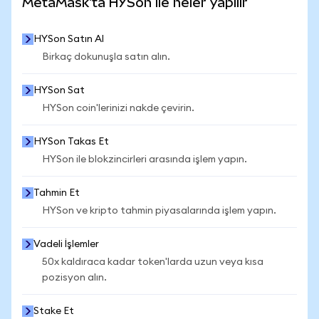
MetaMask'ta HYSon ile neler yapılır
HYSon Satın Al
Birkaç dokunuşla satın alın.
HYSon Sat
HYSon coin'lerinizi nakde çevirin.
HYSon Takas Et
HYSon ile blokzincirleri arasında işlem yapın.
Tahmin Et
HYSon ve kripto tahmin piyasalarında işlem yapın.
Vadeli İşlemler
50x kaldıraca kadar token'larda uzun veya kısa
pozisyon alın.
Stake Et