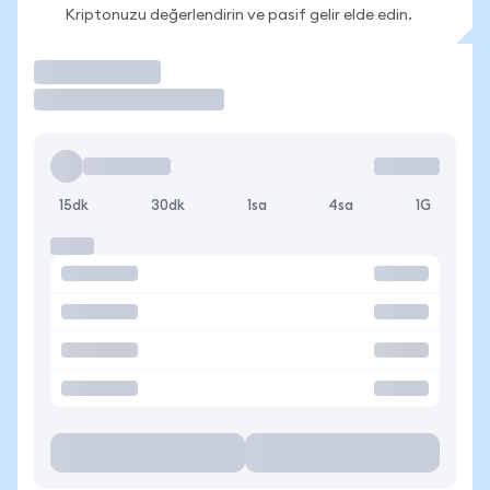
Kriptonuzu değerlendirin ve pasif gelir elde edin.
İşlem Yap
15dk
30dk
1sa
4sa
1G