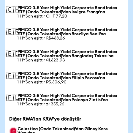
PIMCO 0-5 Year High Yield Corporate Bond Index
🇨🇭
ETF (Ondo Tokenized)'dan İsviçre Frangı'na
1 HYSon eşittir CHF 77,20
PIMCO 0-5 Year High Yield Corporate Bond Index
🇧🇷
ETF (Ondo Tokenized)'dan Brezilya Reali'na
1 HYSon eşittir R$488,26
PIMCO 0-5 Year High Yield Corporate Bond Index
🇧🇩
ETF (Ondo Tokenized)'dan Bangladeş Takası'na
1 HYSon eşittir ৳11.823,93
PIMCO 0-5 Year High Yield Corporate Bond Index
🇵🇭
ETF (Ondo Tokenized)'dan Filipin Pezosu'na
1 HYSon eşittir ₱5.806,90
PIMCO 0-5 Year High Yield Corporate Bond Index
🇵🇱
ETF (Ondo Tokenized)'dan Polonya Zlotisi'na
1 HYSon eşittir zł 355,26
Diğer RWA'ları KRW'ye dönüştür
Celestica (Ondo Tokenized)'dan Güney Kore