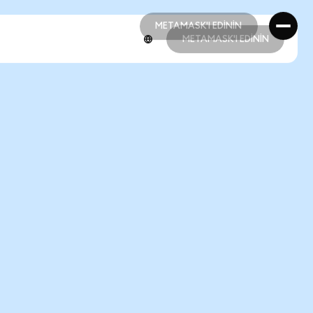
METAMASK'I EDİNİN
METAMASK'I EDİNİN
METAMASK'I EDİNİN
METAMASK'I EDİNİN