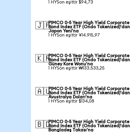
1 HYSon eşittir $94,73
PIMCO 0-5 Year High Yield Corporate
🇯🇵
Bond Index ETF (Ondo Tokenized)'dan
Japon Yeni'na
1 HYSon eşittir ¥14.915,97
PIMCO 0-5 Year High Yield Corporate
🇰🇷
Bond Index ETF (Ondo Tokenized)'dan
Güney Kore Wonu'na
1 HYSon eşittir ₩133.533,25
PIMCO 0-5 Year High Yield Corporate
🇦🇺
Bond Index ETF (Ondo Tokenized)'dan
Avustralya Doları'na
1 HYSon eşittir $134,08
PIMCO 0-5 Year High Yield Corporate
🇧🇩
Bond Index ETF (Ondo Tokenized)'dan
Bangladeş Takası'na