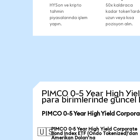
HYSon ve kripto
50x kaldıraca
tahmin
kadar token'lard
piyasalarında işlem
uzun veya kısa
yapın.
pozisyon alın.
PIMCO 0-5 Year High Yiel
para birimlerinde güncel
PIMCO 0-5 Year High Yield Corpora
PIMCO 0-5 Year High Yield Corporate
🇺🇸
Bond Index ETF (Ondo Tokenized)'dan
Amerikan Doları'na