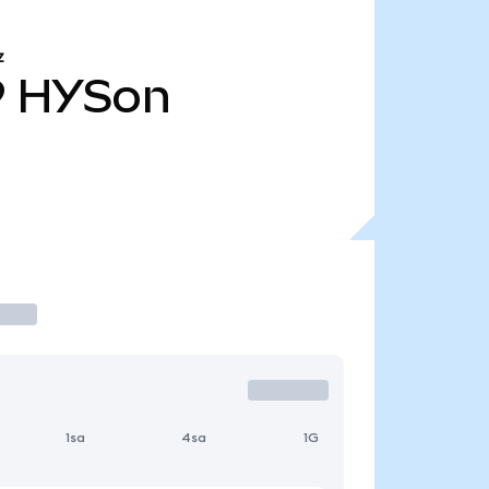
Z
9
HYSon
1sa
4sa
1G