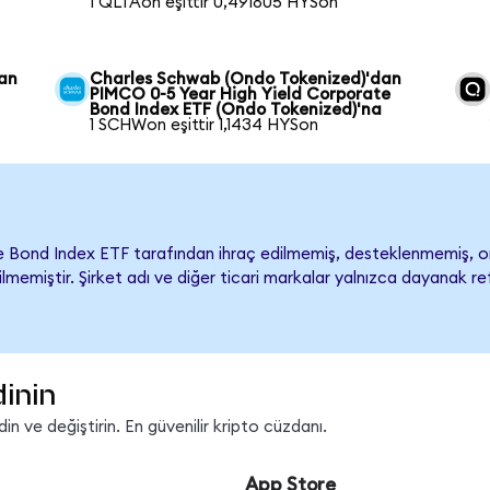
1 QLTAon eşittir 0,491805 HYSon
dan
Charles Schwab (Ondo Tokenized)'dan
PIMCO 0-5 Year High Yield Corporate
Bond Index ETF (Ondo Tokenized)'na
1 SCHWon eşittir 1,1434 HYSon
e Bond Index ETF tarafından ihraç edilmemiş, desteklenmemiş,
rilmemiştir. Şirket adı ve diğer ticari markalar yalnızca dayanak r
dinin
n ve değiştirin. En güvenilir kripto cüzdanı.
App Store