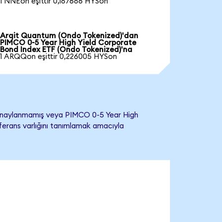
1 NNEon eşittir 0,187686 HYSon
Arqit Quantum (Ondo Tokenized)'dan
PIMCO 0-5 Year High Yield Corporate
Bond Index ETF (Ondo Tokenized)'na
1 ARQQon eşittir 0,226005 HYSon
 onaylanmamış veya PIMCO 0-5 Year High
eferans varlığını tanımlamak amacıyla