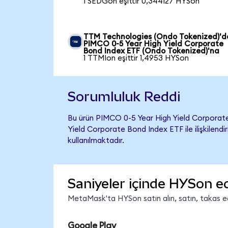
1 SEDGon eşittir 0,344127 HYSon
TTM Technologies (Ondo Tokenized)'
PIMCO 0-5 Year High Yield Corporate
Bond Index ETF (Ondo Tokenized)'na
1 TTMIon eşittir 1,4953 HYSon
Sorumluluk Reddi
Bu ürün PIMCO 0-5 Year High Yield Corporat
Yield Corporate Bond Index ETF ile ilişkilendi
kullanılmaktadır.
Saniyeler içinde HYSon e
MetaMask'ta HYSon satın alın, satın, takas edi
Google Play