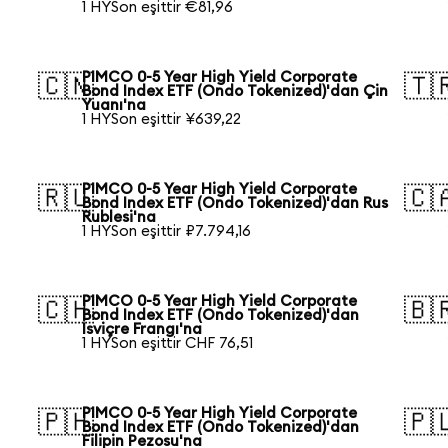
1 HYSon eşittir €81,96
PIMCO 0-5 Year High Yield Corporate
🇨🇳
🇹
Bond Index ETF (Ondo Tokenized)'dan Çin
Yuanı'na
1 HYSon eşittir ¥639,22
PIMCO 0-5 Year High Yield Corporate
🇷🇺
🇨
Bond Index ETF (Ondo Tokenized)'dan Rus
Rublesi'na
1 HYSon eşittir ₽7.794,16
PIMCO 0-5 Year High Yield Corporate
🇨🇭
🇧
Bond Index ETF (Ondo Tokenized)'dan
İsviçre Frangı'na
1 HYSon eşittir CHF 76,51
PIMCO 0-5 Year High Yield Corporate
🇵🇭
🇵
Bond Index ETF (Ondo Tokenized)'dan
Filipin Pezosu'na