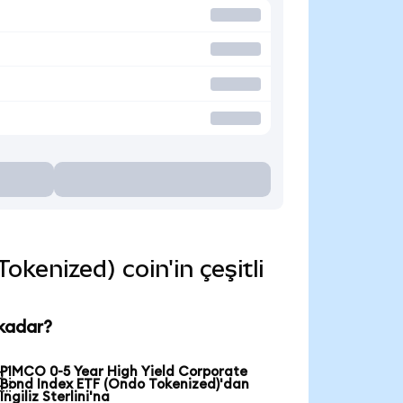
enized) coin'in çeşitli
 kadar?
PIMCO 0-5 Year High Yield Corporate

Bond Index ETF (Ondo Tokenized)'dan
İngiliz Sterlini'na