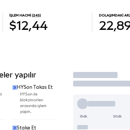
İŞLEM HACMI
(24S)
DOLAŞIMDAKI AR
$12,44
22,8
er yapılır
İşlem Yap
HYSon Takas Et
zi
HYSon ile
blokzincirleri
arasında işlem
yapın.
15dk
30dk
Stake Et