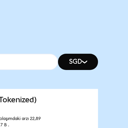
SGD
Tokenized)
laşımdaki arzı 22,89
7 B .