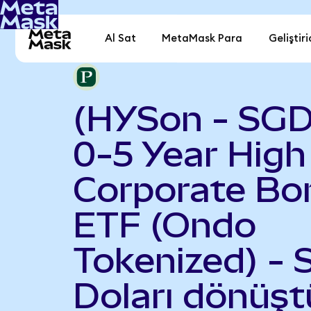
Al Sat
MetaMask Para
Geliştiri
(HYSon - SG
0-5 Year High
Corporate Bo
ETF (Ondo
Tokenized) - 
Doları dönüşt