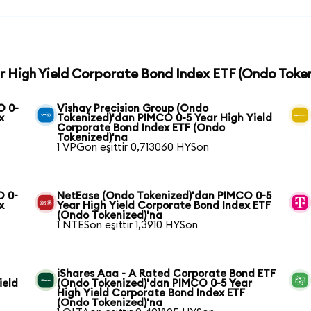
r High Yield Corporate Bond Index ETF (Ondo Token
O 0-
Vishay Precision Group (Ondo
x
Tokenized)'dan PIMCO 0-5 Year High Yield
Corporate Bond Index ETF (Ondo
Tokenized)'na
1 VPGon eşittir 0,713060 HYSon
O 0-
NetEase (Ondo Tokenized)'dan PIMCO 0-5
x
Year High Yield Corporate Bond Index ETF
(Ondo Tokenized)'na
1 NTESon eşittir 1,3910 HYSon
iShares Aaa - A Rated Corporate Bond ETF
ield
(Ondo Tokenized)'dan PIMCO 0-5 Year
High Yield Corporate Bond Index ETF
(Ondo Tokenized)'na