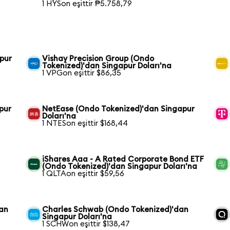
1 HYSon eşittir ₱5.758,79
pur
Vishay Precision Group (Ondo
Tokenized)'dan Singapur Doları'na
1 VPGon eşittir $86,35
pur
NetEase (Ondo Tokenized)'dan Singapur
Doları'na
1 NTESon eşittir $168,44
iShares Aaa - A Rated Corporate Bond ETF
(Ondo Tokenized)'dan Singapur Doları'na
1 QLTAon eşittir $59,56
dan
Charles Schwab (Ondo Tokenized)'dan
Singapur Doları'na
1 SCHWon eşittir $138,47