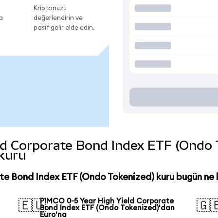
Kriptonuzu
a
değerlendirin ve
pasif gelir elde edin.
d Corporate Bond Index ETF (Ondo Tok
 kuru
te Bond Index ETF (Ondo Tokenized) kuru bugün ne
PIMCO 0-5 Year High Yield Corporate
🇪🇺
🇬
Bond Index ETF (Ondo Tokenized)'dan
Euro'na