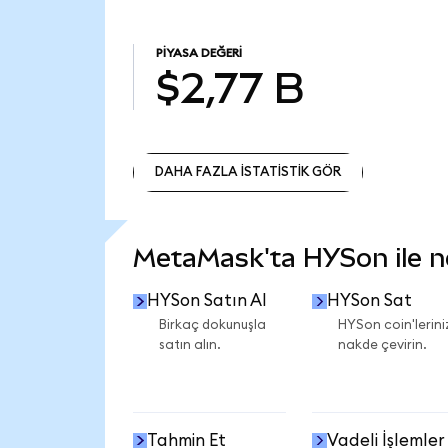
PIYASA DEĞERI
$2,77 B
DAHA FAZLA İSTATİSTİK GÖR
DAHA FAZLA İSTATİSTİK GÖR
MetaMask'ta HYSon ile nel
HYSon Satın Al
HYSon Sat
Birkaç dokunuşla
HYSon coin'lerini
satın alın.
nakde çevirin.
Tahmin Et
Vadeli İşlemler