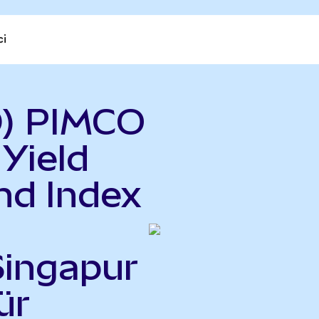
ci
D) PIMCO
 Yield
nd Index
Singapur
ür