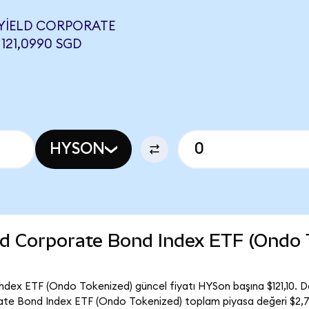
 YIELD CORPORATE
121,0990 SGD
HYSON
ld Corporate Bond Index ETF (Ondo 
dex ETF (Ondo Tokenized) güncel fiyatı HYSon başına $121,10. Do
te Bond Index ETF (Ondo Tokenized) toplam piyasa değeri $2,7