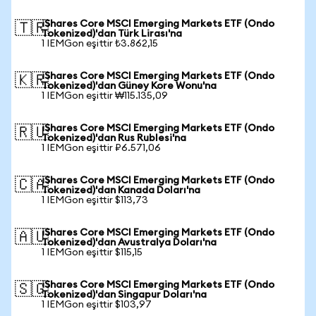
iShares Core MSCI Emerging Markets ETF (Ondo
🇹🇷
Tokenized)'dan Türk Lirası'na
1 IEMGon eşittir ₺3.862,15
iShares Core MSCI Emerging Markets ETF (Ondo
🇰🇷
Tokenized)'dan Güney Kore Wonu'na
1 IEMGon eşittir ₩115.135,09
iShares Core MSCI Emerging Markets ETF (Ondo
🇷🇺
Tokenized)'dan Rus Rublesi'na
1 IEMGon eşittir ₽6.571,06
iShares Core MSCI Emerging Markets ETF (Ondo
🇨🇦
Tokenized)'dan Kanada Doları'na
1 IEMGon eşittir $113,73
iShares Core MSCI Emerging Markets ETF (Ondo
🇦🇺
Tokenized)'dan Avustralya Doları'na
1 IEMGon eşittir $115,15
iShares Core MSCI Emerging Markets ETF (Ondo
🇸🇬
Tokenized)'dan Singapur Doları'na
1 IEMGon eşittir $103,97