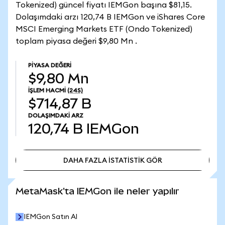
Tokenized) güncel fiyatı IEMGon başına $81,15.
Dolaşımdaki arzı 120,74 B IEMGon ve iShares Core
MSCI Emerging Markets ETF (Ondo Tokenized)
toplam piyasa değeri $9,80 Mn .
PIYASA DEĞERI
$9,80 Mn
İŞLEM HACMI
(24S)
$714,87 B
DOLAŞIMDAKI ARZ
120,74 B
IEMGon
DAHA FAZLA İSTATİSTİK GÖR
DAHA FAZLA İSTATİSTİK GÖR
MetaMask'ta IEMGon ile neler yapılır
IEMGon Satın Al