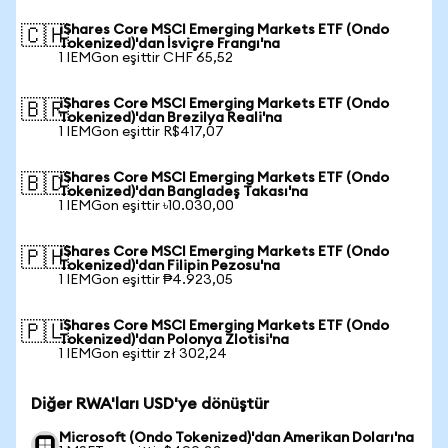
iShares Core MSCI Emerging Markets ETF (Ondo
🇨🇭
Tokenized)'dan İsviçre Frangı'na
1 IEMGon eşittir CHF 65,52
iShares Core MSCI Emerging Markets ETF (Ondo
🇧🇷
Tokenized)'dan Brezilya Reali'na
1 IEMGon eşittir R$417,07
iShares Core MSCI Emerging Markets ETF (Ondo
🇧🇩
Tokenized)'dan Bangladeş Takası'na
1 IEMGon eşittir ৳10.030,00
iShares Core MSCI Emerging Markets ETF (Ondo
🇵🇭
Tokenized)'dan Filipin Pezosu'na
1 IEMGon eşittir ₱4.923,05
iShares Core MSCI Emerging Markets ETF (Ondo
🇵🇱
Tokenized)'dan Polonya Zlotisi'na
1 IEMGon eşittir zł 302,24
Diğer RWA'ları USD'ye dönüştür
Microsoft (Ondo Tokenized)'dan Amerikan Doları'na