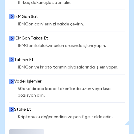
Birkaç dokunuşla satın alın.
IEMGon Sat
IEMGon coin'lerinizi nakde çevirin.
IEMGon Takas Et
IEMGon ile blokzincirleri arasında işlem yapın.
Tahmin Et
IEMGon ve kripto tahmin piyasalarında işlem yapın.
Vadeli İşlemler
50x kaldıraca kadar token'larda uzun veya kısa
pozisyon alın.
Stake Et
Kriptonuzu değerlendirin ve pasif gelir elde edin.
İşlem Yap