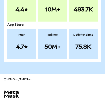
4.4
10M+
483.7K
App Store
Puan
İndirme
Değerlendirme
4.7
50M+
75.8K
IEMGon/AMZNon
MetaMask site alt bilgisi