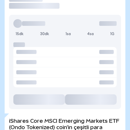
15dk
30dk
1sa
4sa
1G
iShares Core MSCI Emerging Markets ETF
(Ondo Tokenized) coin'in çeşitli para