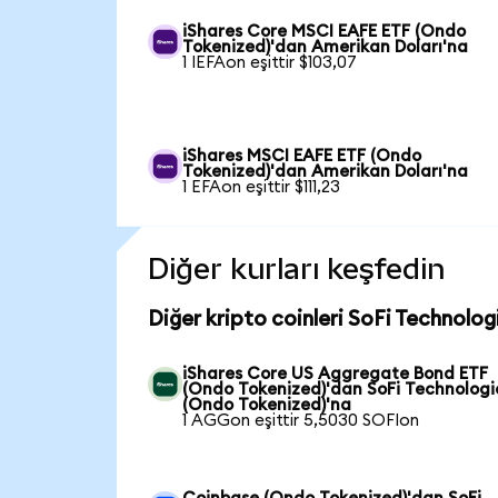
iShares Core MSCI EAFE ETF (Ondo
Tokenized)'dan Amerikan Doları'na
1 IEFAon eşittir $103,07
iShares MSCI EAFE ETF (Ondo
Tokenized)'dan Amerikan Doları'na
1 EFAon eşittir $111,23
Diğer kurları keşfedin
Diğer kripto coinleri SoFi Technolog
iShares Core US Aggregate Bond ETF
(Ondo Tokenized)'dan SoFi Technologi
(Ondo Tokenized)'na
1 AGGon eşittir 5,5030 SOFIon