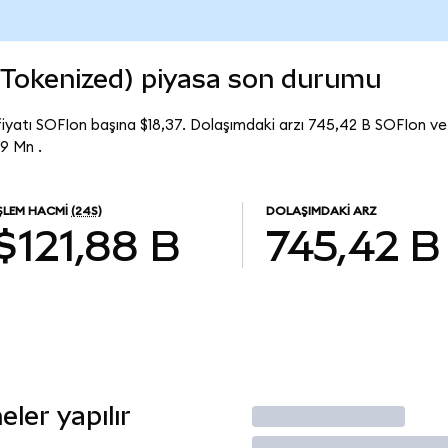
 Tokenized) piyasa son durumu
iyatı SOFIon başına $18,37. Dolaşımdaki arzı 745,42 B SOFIon ve
9 Mn .
İŞLEM HACMI
(24S)
DOLAŞIMDAKI ARZ
$121,88 B
745,42 B
ler yapılır
İşlem Yap