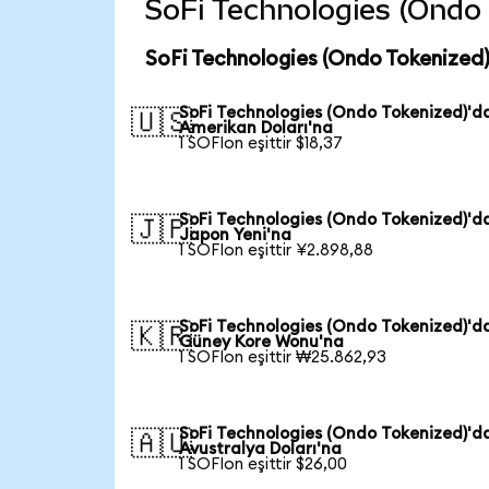
SoFi Technologies (Ondo T
SoFi Technologies (Ondo Tokenized)
SoFi Technologies (Ondo Tokenized)'d
🇺🇸
Amerikan Doları'na
1 SOFIon eşittir $18,37
SoFi Technologies (Ondo Tokenized)'d
🇯🇵
Japon Yeni'na
1 SOFIon eşittir ¥2.898,88
SoFi Technologies (Ondo Tokenized)'d
🇰🇷
Güney Kore Wonu'na
1 SOFIon eşittir ₩25.862,93
SoFi Technologies (Ondo Tokenized)'d
🇦🇺
Avustralya Doları'na
1 SOFIon eşittir $26,00