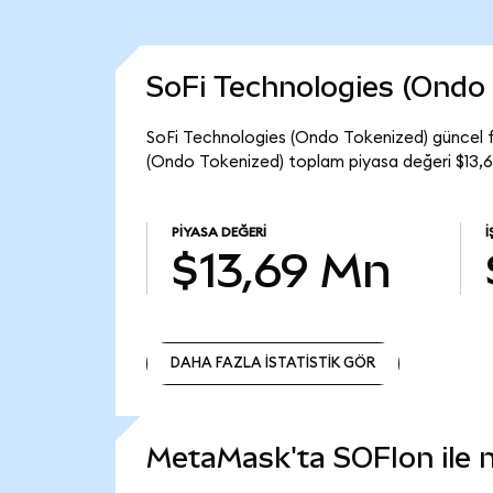
SoFi Technologies (Ondo
SoFi Technologies (Ondo Tokenized) güncel f
(Ondo Tokenized) toplam piyasa değeri $13,6
PIYASA DEĞERI
$13,69 Mn
DAHA FAZLA İSTATİSTİK GÖR
DAHA FAZLA İSTATİSTİK GÖR
MetaMask'ta SOFIon ile ne