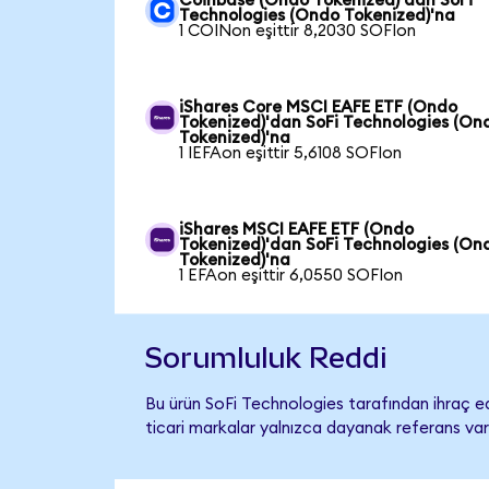
Coinbase (Ondo Tokenized)'dan SoFi
Technologies (Ondo Tokenized)'na
1 COINon eşittir 8,2030 SOFIon
iShares Core MSCI EAFE ETF (Ondo
Tokenized)'dan SoFi Technologies (On
Tokenized)'na
1 IEFAon eşittir 5,6108 SOFIon
iShares MSCI EAFE ETF (Ondo
Tokenized)'dan SoFi Technologies (On
Tokenized)'na
1 EFAon eşittir 6,0550 SOFIon
Sorumluluk Reddi
Bu ürün SoFi Technologies tarafından ihraç ed
ticari markalar yalnızca dayanak referans var