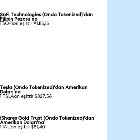
SoFi Technologies (Ondo Tokenized)'dan

Filipin Pezosu'na
1 SOFIon eşittir ₱1.115,15
Tesla (Ondo Tokenized)'dan Amerikan
Doları'na
1 TSLAon eşittir $327,58
iShares Gold Trust (Ondo Tokenized)'dan
Amerikan Doları'na
1 IAUon eşittir $81,40