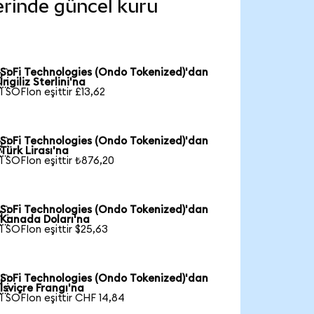
lerinde güncel kuru
SoFi Technologies (Ondo Tokenized)'dan

İngiliz Sterlini'na
1 SOFIon eşittir £13,62
SoFi Technologies (Ondo Tokenized)'dan

Türk Lirası'na
1 SOFIon eşittir ₺876,20
SoFi Technologies (Ondo Tokenized)'dan

Kanada Doları'na
1 SOFIon eşittir $25,63
SoFi Technologies (Ondo Tokenized)'dan

İsviçre Frangı'na
1 SOFIon eşittir CHF 14,84