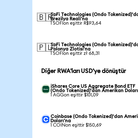
SoFi Technologies (Ondo Tokenized)'d
🇧🇷
Brezilya Reali'na
1 SOFIon eşittir R$93,64
SoFi Technologies (Ondo Tokenized)'d
🇵🇱
Polonya Zlotisi'na
1 SOFIon eşittir zł 68,31
Diğer RWA'ları USD'ye dönüştür
iShares Core US Aggregate Bond ETF
(Ondo Tokenized)'dan Amerikan Doları
1 AGGon eşittir $101,09
Coinbase (Ondo Tokenized)'dan Amer
Doları'na
1 COINon eşittir $150,69