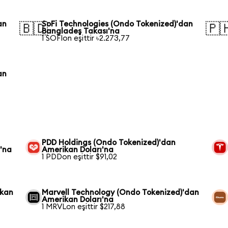
an
SoFi Technologies (Ondo Tokenized)'dan
🇧🇩
🇵
Bangladeş Takası'na
1 SOFIon eşittir ৳2.273,77
an
PDD Holdings (Ondo Tokenized)'dan
'na
Amerikan Doları'na
1 PDDon eşittir $91,02
ikan
Marvell Technology (Ondo Tokenized)'dan
Amerikan Doları'na
1 MRVLon eşittir $217,88