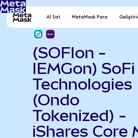
Al Sat
MetaMask Para
Geliştiri
(SOFIon -
IEMGon) SoFi
Technologies
(Ondo
Tokenized) -
iShares Core 