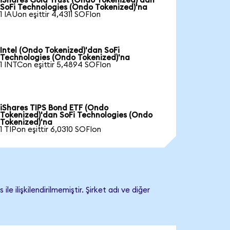
iShares Gold Trust (Ondo Tokenized)'dan
SoFi Technologies (Ondo Tokenized)'na
1 IAUon eşittir 4,4311 SOFIon
Intel (Ondo Tokenized)'dan SoFi
Technologies (Ondo Tokenized)'na
1 INTCon eşittir 5,4894 SOFIon
iShares TIPS Bond ETF (Ondo
Tokenized)'dan SoFi Technologies (Ondo
Tokenized)'na
1 TIPon eşittir 6,0310 SOFIon
ilişkilendirilmemiştir. Şirket adı ve diğer