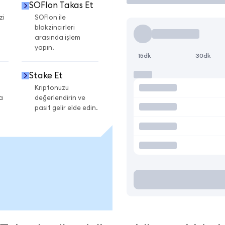
SOFIon Takas Et
zi
SOFIon ile
blokzincirleri
arasında işlem
yapın.
15dk
30dk
Stake Et
Kriptonuzu
a
değerlendirin ve
pasif gelir elde edin.