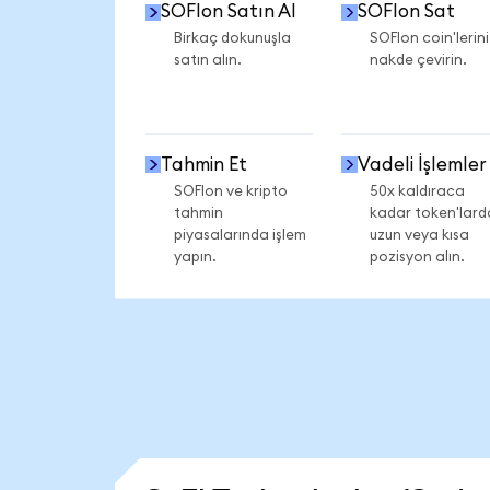
SOFIon Satın Al
SOFIon Sat
Birkaç dokunuşla
SOFIon coin'lerini
satın alın.
nakde çevirin.
Tahmin Et
Vadeli İşlemler
SOFIon ve kripto
50x kaldıraca
tahmin
kadar token'lard
piyasalarında işlem
uzun veya kısa
yapın.
pozisyon alın.