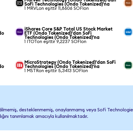
Marvell Technology (Ondo Tokenized)'dan
SoFi Technologies (Ondo Tokenized)'na
1 MRVLon eşittir 11,8606 SOFIon
iShares Core S&P Total US Stock Market
do
ETF (Ondo Tokenized)'dan SoFi
Technologies (Ondo Tokenized)'na
1 ITOTon eşittir 9,2237 SOFIon
MicroStrategy (Ondo Tokenized)'dan SoFi
do
Technologies (Ondo Tokenized)'na
1 MSTRon eşittir 5,3413 SOFIon
ilmemiş, desteklenmemiş, onaylanmamış veya SoFi Technologies ile 
lığını tanımlamak amacıyla kullanılmaktadır.