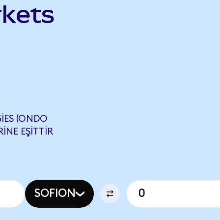
kets
IES (ONDO
INE EŞITTIR
SOFION