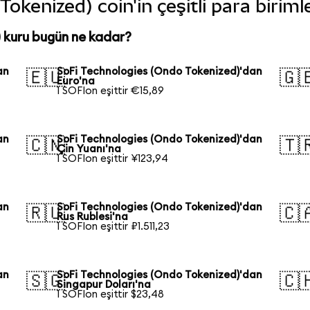
okenized) coin'in çeşitli para birim
 kuru bugün ne kadar?
an
SoFi Technologies (Ondo Tokenized)'dan
🇪🇺
🇬
Euro'na
1 SOFIon eşittir €15,89
an
SoFi Technologies (Ondo Tokenized)'dan
🇨🇳
🇹
Çin Yuanı'na
1 SOFIon eşittir ¥123,94
an
SoFi Technologies (Ondo Tokenized)'dan
🇷🇺
🇨
Rus Rublesi'na
1 SOFIon eşittir ₽1.511,23
an
SoFi Technologies (Ondo Tokenized)'dan
🇸🇬
🇨
Singapur Doları'na
1 SOFIon eşittir $23,48