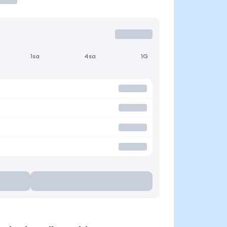
1sa
4sa
1G