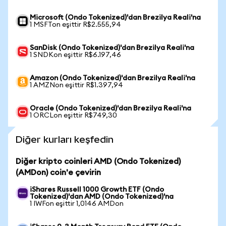
Microsoft (Ondo Tokenized)'dan Brezilya Reali'na
1 MSFTon eşittir R$2.555,94
SanDisk (Ondo Tokenized)'dan Brezilya Reali'na
1 SNDKon eşittir R$6.197,46
Amazon (Ondo Tokenized)'dan Brezilya Reali'na
1 AMZNon eşittir R$1.397,94
Oracle (Ondo Tokenized)'dan Brezilya Reali'na
1 ORCLon eşittir R$749,30
Diğer kurları keşfedin
Diğer kripto coinleri AMD (Ondo Tokenized)
(AMDon) coin'e çevirin
iShares Russell 1000 Growth ETF (Ondo
Tokenized)'dan AMD (Ondo Tokenized)'na
1 IWFon eşittir 1,0146 AMDon