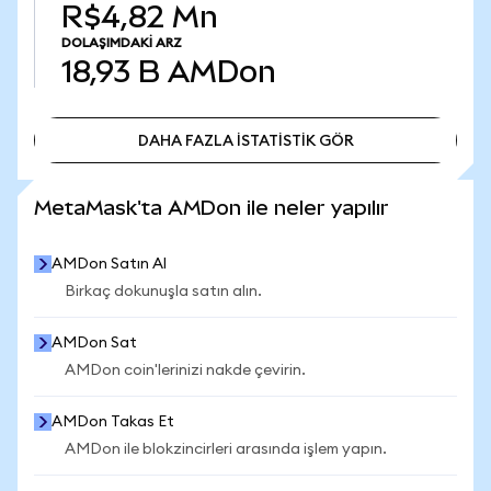
R$4,82 Mn
DOLAŞIMDAKI ARZ
18,93 B
AMDon
DAHA FAZLA İSTATİSTİK GÖR
DAHA FAZLA İSTATİSTİK GÖR
MetaMask'ta AMDon ile neler yapılır
AMDon Satın Al
Birkaç dokunuşla satın alın.
AMDon Sat
AMDon coin'lerinizi nakde çevirin.
AMDon Takas Et
AMDon ile blokzincirleri arasında işlem yapın.