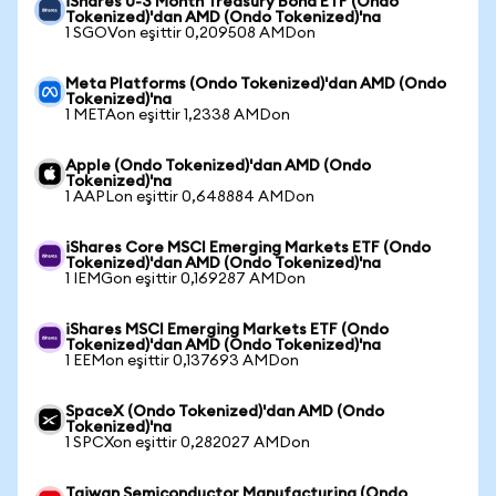
iShares 0-3 Month Treasury Bond ETF (Ondo
Tokenized)'dan AMD (Ondo Tokenized)'na
1 SGOVon eşittir 0,209508 AMDon
Meta Platforms (Ondo Tokenized)'dan AMD (Ondo
Tokenized)'na
1 METAon eşittir 1,2338 AMDon
Apple (Ondo Tokenized)'dan AMD (Ondo
Tokenized)'na
1 AAPLon eşittir 0,648884 AMDon
iShares Core MSCI Emerging Markets ETF (Ondo
Tokenized)'dan AMD (Ondo Tokenized)'na
1 IEMGon eşittir 0,169287 AMDon
iShares MSCI Emerging Markets ETF (Ondo
Tokenized)'dan AMD (Ondo Tokenized)'na
1 EEMon eşittir 0,137693 AMDon
SpaceX (Ondo Tokenized)'dan AMD (Ondo
Tokenized)'na
1 SPCXon eşittir 0,282027 AMDon
Taiwan Semiconductor Manufacturing (Ondo