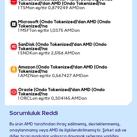
Tokenized)'dan AMD (Ondo Tokenized)'na
1 TSMon eşittir 0,879249 AMDon
Microsoft (Ondo Tokenized)'dan AMD (Ondo
Tokenized)'na
1 MSFTon eşittir 1,0375 AMDon
SanDisk (Ondo Tokenized)'dan AMD (Ondo
Tokenized)'na
1 SNDKon eşittir 2,5156 AMDon
Amazon (Ondo Tokenized)'dan AMD (Ondo
Tokenized)'na
1 AMZNon eşittir 0,567427 AMDon
Oracle (Ondo Tokenized)'dan AMD (Ondo
Tokenized)'na
1 ORCLon eşittir 0,304145 AMDon
Sorumluluk Reddi
Bu ürün AMD tarafından ihraç edilmemiş, desteklenmemiş,
onaylanmamış veya AMD ile ilişkilendirilmemiştir. Şirket adı ve
diğer ticari markalar yalnızca dayanak referans varlığını