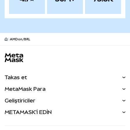
AMDon/BRL
MetaMask site alt bilgisi
Takas et
Takas İşlemleri
MetaMask Para
Tahmin Et
YENİ
Kripto Al
Geliştiriciler
Perps
YENİ
MetaMask Kart
Dökümantasyon
METAMASK'İ EDİN
RWA'lar
mUSD
YENİ
Kontrol Paneli
İşlem Kalkanı
Kazan
Smart Accounts Kit
Agent Wallet
YENİ