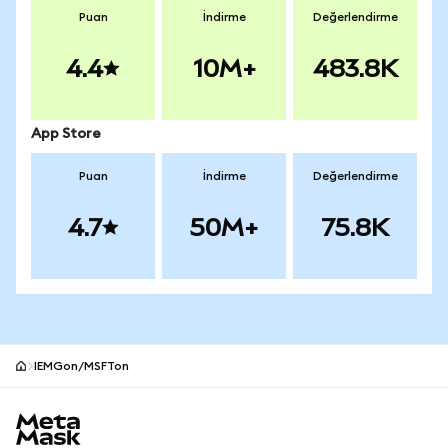
Puan
İndirme
Değerlendirme
4.4
10M+
483.8K
App Store
Puan
İndirme
Değerlendirme
4.7
50M+
75.8K
IEMGon/MSFTon
MetaMask site alt bilgisi