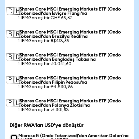
iShares Core MSCI Emerging Markets ETF (Ondo
🇨🇭
Tokenized)'dan İsviçre Frangı'na
1 IEMGon eşittir CHF 65,62
iShares Core MSCI Emerging Markets ETF (Ondo
🇧🇷
Tokenized)'dan Brezilya Reali'na
1 IEMGon eşittir R$413,85
iShares Core MSCI Emerging Markets ETF (Ondo
🇧🇩
Tokenized)'dan Bangladeş Takası'na
1 IEMGon eşittir ৳10.041,60
iShares Core MSCI Emerging Markets ETF (Ondo
🇵🇭
Tokenized)'dan Filipin Pezosu'na
1 IEMGon eşittir ₱4.930,96
iShares Core MSCI Emerging Markets ETF (Ondo
🇵🇱
Tokenized)'dan Polonya Zlotisi'na
1 IEMGon eşittir zł 301,83
Diğer RWA'ları USD'ye dönüştür
Microsoft (Ondo Tokenized)'dan Amerikan Doları'na