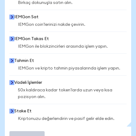
Birkaç dokunuşla satın alın.
IEMGon Sat
IEMGon coin'lerinizi nakde çevirin.
IEMGon Takas Et
IEMGon ile blokzincirleri arasında işlem yapın.
Tahmin Et
IEMGon ve kripto tahmin piyasalarında işlem yapın.
Vadeli İşlemler
50x kaldıraca kadar token'larda uzun veya kısa
pozisyon alın.
Stake Et
Kriptonuzu değerlendirin ve pasif gelir elde edin.
İşlem Yap