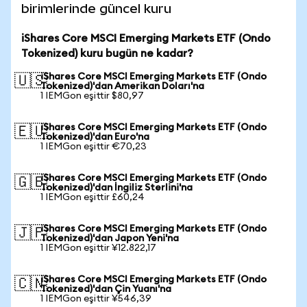
birimlerinde güncel kuru
iShares Core MSCI Emerging Markets ETF (Ondo
Tokenized) kuru bugün ne kadar?
iShares Core MSCI Emerging Markets ETF (Ondo
🇺🇸
Tokenized)'dan Amerikan Doları'na
1 IEMGon eşittir $80,97
iShares Core MSCI Emerging Markets ETF (Ondo
🇪🇺
Tokenized)'dan Euro'na
1 IEMGon eşittir €70,23
iShares Core MSCI Emerging Markets ETF (Ondo
🇬🇧
Tokenized)'dan İngiliz Sterlini'na
1 IEMGon eşittir £60,24
iShares Core MSCI Emerging Markets ETF (Ondo
🇯🇵
Tokenized)'dan Japon Yeni'na
1 IEMGon eşittir ¥12.822,17
iShares Core MSCI Emerging Markets ETF (Ondo
🇨🇳
Tokenized)'dan Çin Yuanı'na
1 IEMGon eşittir ¥546,39