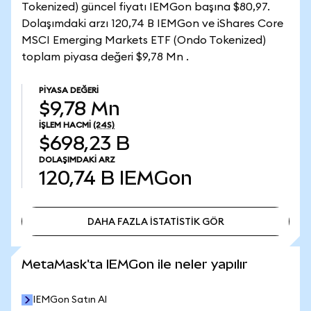
Tokenized) güncel fiyatı IEMGon başına $80,97.
Dolaşımdaki arzı 120,74 B IEMGon ve iShares Core
MSCI Emerging Markets ETF (Ondo Tokenized)
toplam piyasa değeri $9,78 Mn .
PIYASA DEĞERI
$9,78 Mn
İŞLEM HACMI
(24S)
$698,23 B
DOLAŞIMDAKI ARZ
120,74 B
IEMGon
DAHA FAZLA İSTATİSTİK GÖR
DAHA FAZLA İSTATİSTİK GÖR
MetaMask'ta IEMGon ile neler yapılır
IEMGon Satın Al