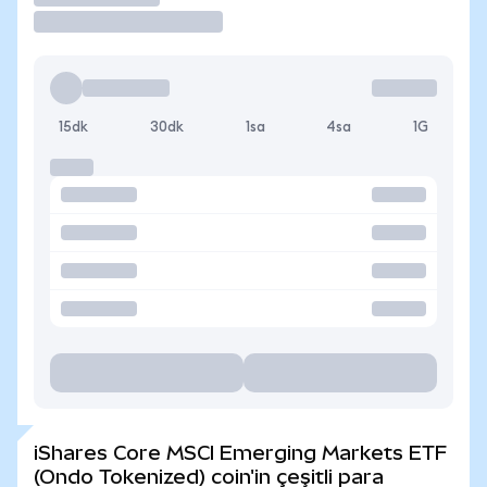
15dk
30dk
1sa
4sa
1G
iShares Core MSCI Emerging Markets ETF
(Ondo Tokenized) coin'in çeşitli para