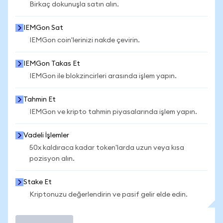
Birkaç dokunuşla satın alın.
IEMGon Sat
IEMGon coin'lerinizi nakde çevirin.
IEMGon Takas Et
IEMGon ile blokzincirleri arasında işlem yapın.
Tahmin Et
IEMGon ve kripto tahmin piyasalarında işlem yapın.
Vadeli İşlemler
50x kaldıraca kadar token'larda uzun veya kısa
pozisyon alın.
Stake Et
Kriptonuzu değerlendirin ve pasif gelir elde edin.
İşlem Yap