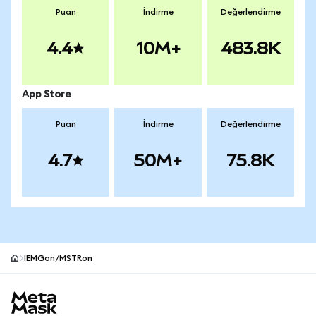
Puan
İndirme
Değerlendirme
4.4
10M+
483.8K
App Store
Puan
İndirme
Değerlendirme
4.7
50M+
75.8K
IEMGon/MSTRon
MetaMask site alt bilgisi