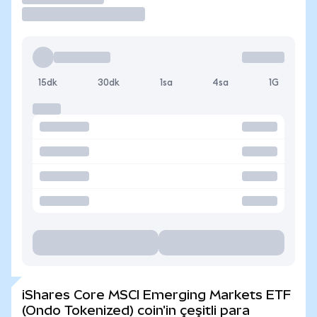
15dk
30dk
1sa
4sa
1G
iShares Core MSCI Emerging Markets ETF
(Ondo Tokenized) coin'in çeşitli para