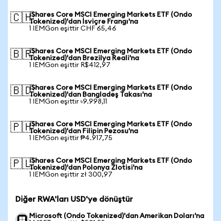
iShares Core MSCI Emerging Markets ETF (Ondo
🇨🇭
Tokenized)'dan İsviçre Frangı'na
1 IEMGon eşittir CHF 65,46
iShares Core MSCI Emerging Markets ETF (Ondo
🇧🇷
Tokenized)'dan Brezilya Reali'na
1 IEMGon eşittir R$412,97
iShares Core MSCI Emerging Markets ETF (Ondo
🇧🇩
Tokenized)'dan Bangladeş Takası'na
1 IEMGon eşittir ৳9.998,11
iShares Core MSCI Emerging Markets ETF (Ondo
🇵🇭
Tokenized)'dan Filipin Pezosu'na
1 IEMGon eşittir ₱4.917,75
iShares Core MSCI Emerging Markets ETF (Ondo
🇵🇱
Tokenized)'dan Polonya Zlotisi'na
1 IEMGon eşittir zł 300,97
Diğer RWA'ları USD'ye dönüştür
Microsoft (Ondo Tokenized)'dan Amerikan Doları'na