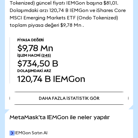
Tokenized) güncel fiyatı IEMGon başına $81,01.
Dolaşımdaki arzı 120,74 B IEMGon ve iShares Core
MSCI Emerging Markets ETF (Ondo Tokenized)
toplam piyasa değeri $9,78 Mn .
PIYASA DEĞERI
$9,78 Mn
İŞLEM HACMI
(24S)
$734,50 B
DOLAŞIMDAKI ARZ
120,74 B
IEMGon
DAHA FAZLA İSTATİSTİK GÖR
DAHA FAZLA İSTATİSTİK GÖR
MetaMask'ta IEMGon ile neler yapılır
IEMGon Satın Al