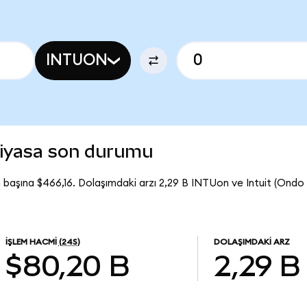
INTUON
piyasa son durumu
 başına $466,16. Dolaşımdaki arzı 2,29 B INTUon ve Intuit (Ond
İŞLEM HACMI
(24S)
DOLAŞIMDAKI ARZ
$80,20 B
2,29 B