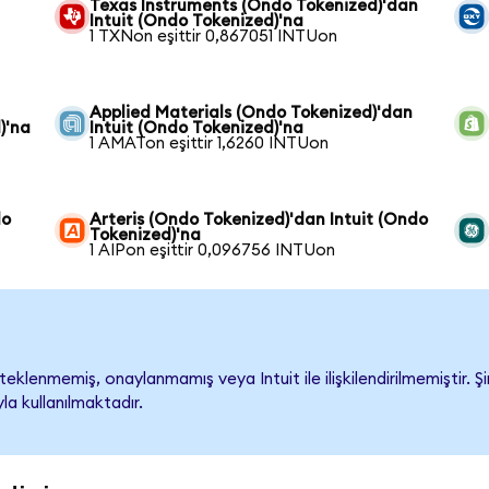
Texas Instruments (Ondo Tokenized)'dan
Intuit (Ondo Tokenized)'na
1 TXNon eşittir 0,867051 INTUon
Applied Materials (Ondo Tokenized)'dan
)'na
Intuit (Ondo Tokenized)'na
1 AMATon eşittir 1,6260 INTUon
do
Arteris (Ondo Tokenized)'dan Intuit (Ondo
Tokenized)'na
1 AIPon eşittir 0,096756 INTUon
eklenmemiş, onaylanmamış veya Intuit ile ilişkilendirilmemiştir. Şi
a kullanılmaktadır.