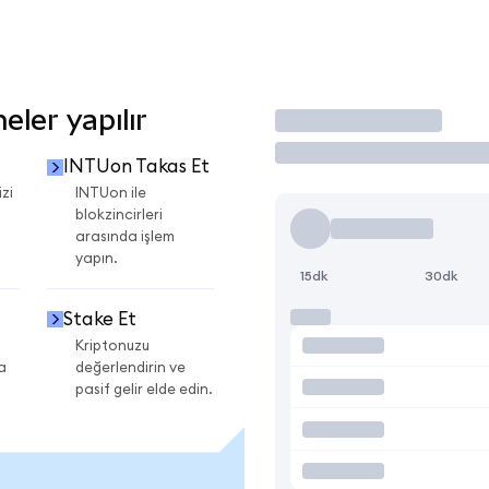
ler yapılır
İşlem Yap
INTUon Takas Et
zi
INTUon ile
blokzincirleri
arasında işlem
yapın.
15dk
30dk
Stake Et
Kriptonuzu
a
değerlendirin ve
pasif gelir elde edin.