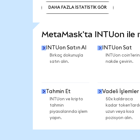
DAHA FAZLA İSTATİSTİK GÖR
DAHA FAZLA İSTATİSTİK GÖR
MetaMask'ta INTUon ile ne
INTUon Satın Al
INTUon Sat
Birkaç dokunuşla
INTUon coin'lerini
satın alın.
nakde çevirin.
Tahmin Et
Vadeli İşlemler
INTUon ve kripto
50x kaldıraca
tahmin
kadar token'lard
piyasalarında işlem
uzun veya kısa
yapın.
pozisyon alın.