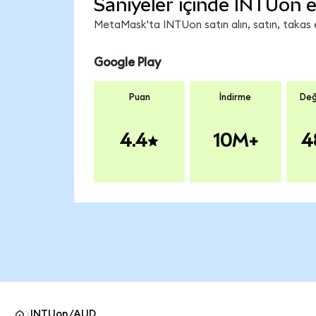
Saniyeler içinde INTUon e
MetaMask'ta INTUon satın alın, satın, takas ed
Google Play
Puan
İndirme
Değ
4.4
10M+
4
INTUon/AUD