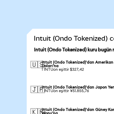
Intuit (Ondo Tokenized) co
Intuit (Ondo Tokenized) kuru bugün 
Intuit (Ondo Tokenized)'dan Amerikan
🇺🇸
Doları'na
1 INTUon eşittir $327,42
Intuit (Ondo Tokenized)'dan Japon Yen
🇯🇵
1 INTUon eşittir ¥51.855,76
Intuit (Ondo Tokenized)'dan Güney Ko
🇰🇷
Wonu'na