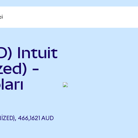
ci
) Intuit
ed) -
ları
ZED), 466,1621 AUD