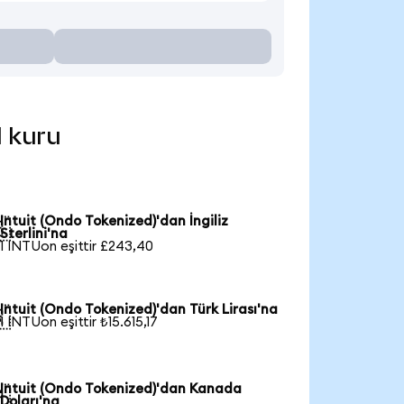
l kuru
Intuit (Ondo Tokenized)'dan İngiliz

Sterlini'na
1 INTUon eşittir £243,40
Intuit (Ondo Tokenized)'dan Türk Lirası'na

1 INTUon eşittir ₺15.615,17
Intuit (Ondo Tokenized)'dan Kanada

Doları'na