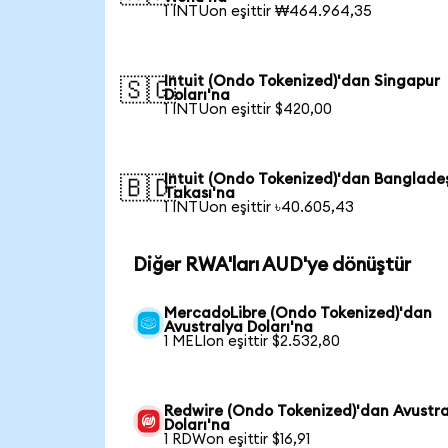
1 INTUon eşittir ₩464.964,35
Intuit (Ondo Tokenized)'dan Singapur
🇸🇬
Doları'na
1 INTUon eşittir $420,00
Intuit (Ondo Tokenized)'dan Banglade
🇧🇩
Takası'na
1 INTUon eşittir ৳40.605,43
Diğer RWA'ları AUD'ye dönüştür
MercadoLibre (Ondo Tokenized)'dan
Avustralya Doları'na
1 MELIon eşittir $2.532,80
Redwire (Ondo Tokenized)'dan Avustr
Doları'na
1 RDWon eşittir $16,91