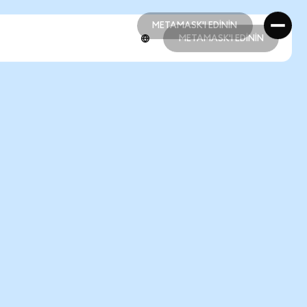
METAMASK'I EDİNİN
METAMASK'I EDİNİN
METAMASK'I EDİNİN
METAMASK'I EDİNİN