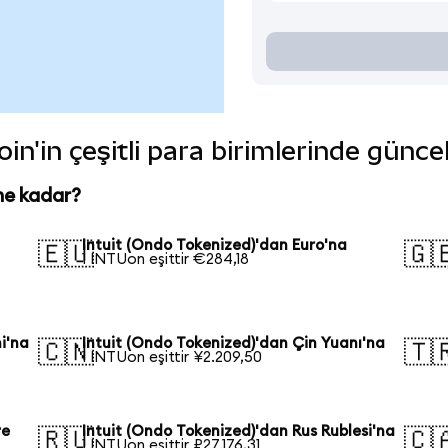
in'in çeşitli para birimlerinde günce
ne kadar?
Intuit (Ondo Tokenized)'dan Euro'na
🇪🇺
🇬
1 INTUon eşittir €284,18
i'na
Intuit (Ondo Tokenized)'dan Çin Yuanı'na
🇨🇳
🇹
1 INTUon eşittir ¥2.209,50
re
Intuit (Ondo Tokenized)'dan Rus Rublesi'na
🇷🇺
🇨
1 INTUon eşittir ₽27.176,31