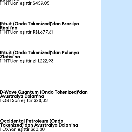
1 INTUon eşittir $459,05
Intuit (Ondo Tokenized)'dan Brezilya

Reali'na
1 INTUon eşittir R$1.677,61
Intuit (Ondo Tokenized)'dan Polonya

Zlotisi'na
1 INTUon eşittir zł 1.222,93
D-Wave Quantum (Ondo Tokenized)'dan
Avustralya Doları'na
1 QBTSon eşittir $28,33
Occidental Petroleum (Ondo
Tokenized)'dan Avustralya Doları'na
1 OXYon eşittir $80,80