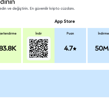
dinin
in ve değiştirin. En güvenilir kripto cüzdanı.
App Store
erlendirme
İndir
Puan
İndirme
83.8K
4.7
50M