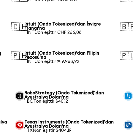
Intuit (Ondo Tokenized)'dan İsviçre
🇨🇭
🇧
Frangı'na
1 INTUon eşittir CHF 266,08
ş
Intuit (Ondo Tokenized)'dan Filipin
🇵🇭
🇵
Pezosu'na
1 INTUon eşittir ₱19.968,92
RoboStrategy (Ondo Tokenized)'dan
Avustralya Doları'na
1 BOTon eşittir $40,12
alya
Texas Instruments (Ondo Tokenized)'dan
Avustralya Doları'na
1 TXNon eşittir $404,19