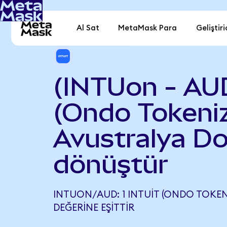
Al Sat
MetaMask Para
Geliştiri
(INTUon - AUD
(Ondo Tokeniz
Avustralya Do
dönüştür
INTUON/AUD: 1 INTUIT (ONDO TOKENI
DEĞERINE EŞITTIR