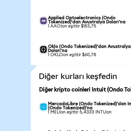
Applied Optoelectronics (Ondo
Tokenized)'dan Avustralya Doları'na
1 AAOIon eşittir $183,75
Oklo (Ondo Tokenized)'dan Avustralya
Doları'na
1 OKLOon eşittir $60,78
Diğer kurları keşfedin
Diğer kripto coinleri Intuit (Ondo T
MercadoLibre (Ondo Tokenized)'dan In
(Ondo Tokenized)'na
1 MELIon eşittir 5,4333 INTUon