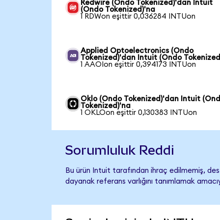
Redwire (Ondo Tokenized)'dan Intuit
(Ondo Tokenized)'na
1 RDWon eşittir 0,036284 INTUon
Applied Optoelectronics (Ondo
Tokenized)'dan Intuit (Ondo Tokenized
1 AAOIon eşittir 0,394173 INTUon
Oklo (Ondo Tokenized)'dan Intuit (On
Tokenized)'na
1 OKLOon eşittir 0,130383 INTUon
Sorumluluk Reddi
Bu ürün Intuit tarafından ihraç edilmemiş, dest
dayanak referans varlığını tanımlamak amacıyl