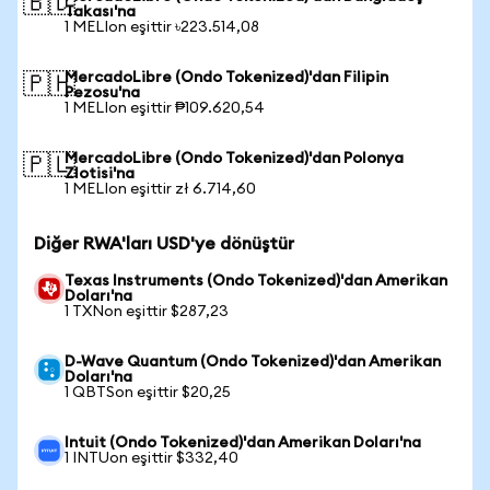
🇧🇩
Takası'na
1 MELIon eşittir ৳223.514,08
MercadoLibre (Ondo Tokenized)'dan Filipin
🇵🇭
Pezosu'na
1 MELIon eşittir ₱109.620,54
MercadoLibre (Ondo Tokenized)'dan Polonya
🇵🇱
Zlotisi'na
1 MELIon eşittir zł 6.714,60
Diğer RWA'ları USD'ye dönüştür
Texas Instruments (Ondo Tokenized)'dan Amerikan
Doları'na
1 TXNon eşittir $287,23
D-Wave Quantum (Ondo Tokenized)'dan Amerikan
Doları'na
1 QBTSon eşittir $20,25
Intuit (Ondo Tokenized)'dan Amerikan Doları'na
1 INTUon eşittir $332,40