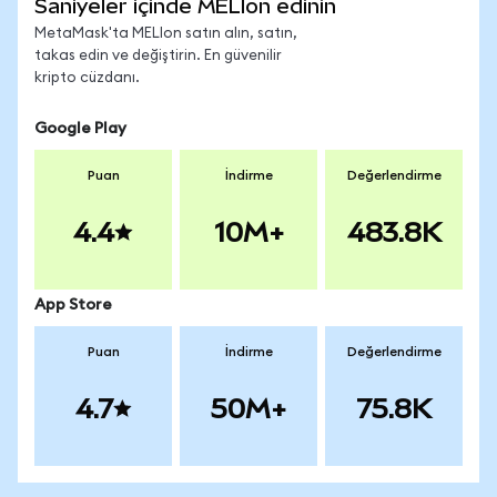
Saniyeler içinde MELIon edinin
MetaMask'ta MELIon satın alın, satın,
takas edin ve değiştirin. En güvenilir
kripto cüzdanı.
Google Play
Puan
İndirme
Değerlendirme
4.4
10M+
483.8K
App Store
Puan
İndirme
Değerlendirme
4.7
50M+
75.8K