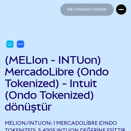
METAMASK'I EDİNİN
METAMASK'I EDİNİN
(MELIon - INTUon)
MercadoLibre (Ondo
Tokenized) - Intuit
(Ondo Tokenized)
dönüştür
MELION/INTUON: 1 MERCADOLIBRE (ONDO
TOKENIZED), 5,4305 INTUON DEĞERINE EŞITTIR