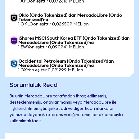
1 APOon eşittir 0,072816 MELIon
Oklo (Ondo Tokenized)'dan MercadoLibre (Ondo
Tokenized)'na
1 OKLOon eşittir 0,026509 MELIon
iShares MSCI South Korea ETF (Ondo Tokenized)'dan
MercadoLibre (Ondo Tokenized)'na
1 EWYon eşittir 0,090941 MELIon
Occidental Petroleum (Ondo Tokenized)'dan
MercadoLibre (Ondo Tokenized)'na
1 OXYon eşittir 0,031299 MELIon
Sorumluluk Reddi
Bu ürün MercadoLibre tarafından ihraç edilmemiş,
desteklenmemiş, onaylanmamış veya MercadoLibre ile
ilişkilendirilmemiştir. Şirket adı ve diğer ticari markalar
yalnızca dayanak referans varlığını tanımlamak amacıyla
kullanılmaktadır.