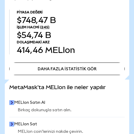
PIYASA DEĞERI
$748,47 B
İŞLEM HACMI
(24S)
$54,74 B
DOLAŞIMDAKI ARZ
414,46
MELIon
DAHA FAZLA İSTATİSTİK GÖR
DAHA FAZLA İSTATİSTİK GÖR
MetaMask'ta MELIon ile neler yapılır
MELIon Satın Al
Birkaç dokunuşla satın alın.
MELIon Sat
MELIon coin'lerinizi nakde çevirin.