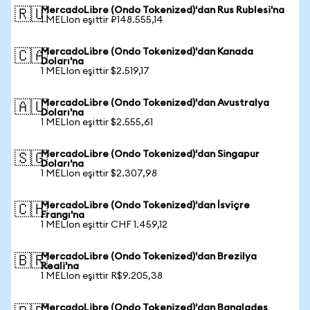
MercadoLibre (Ondo Tokenized)'dan Rus Rublesi'na
🇷🇺
1 MELIon eşittir ₽148.555,14
MercadoLibre (Ondo Tokenized)'dan Kanada
🇨🇦
Doları'na
1 MELIon eşittir $2.519,17
MercadoLibre (Ondo Tokenized)'dan Avustralya
🇦🇺
Doları'na
1 MELIon eşittir $2.555,61
MercadoLibre (Ondo Tokenized)'dan Singapur
🇸🇬
Doları'na
1 MELIon eşittir $2.307,98
MercadoLibre (Ondo Tokenized)'dan İsviçre
🇨🇭
Frangı'na
1 MELIon eşittir CHF 1.459,12
MercadoLibre (Ondo Tokenized)'dan Brezilya
🇧🇷
Reali'na
1 MELIon eşittir R$9.205,38
MercadoLibre (Ondo Tokenized)'dan Bangladeş