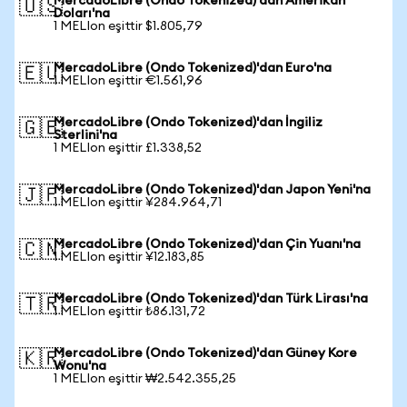
MercadoLibre (Ondo Tokenized)'dan Amerikan
🇺🇸
Doları'na
1 MELIon eşittir $1.805,79
MercadoLibre (Ondo Tokenized)'dan Euro'na
🇪🇺
1 MELIon eşittir €1.561,96
MercadoLibre (Ondo Tokenized)'dan İngiliz
🇬🇧
Sterlini'na
1 MELIon eşittir £1.338,52
MercadoLibre (Ondo Tokenized)'dan Japon Yeni'na
🇯🇵
1 MELIon eşittir ¥284.964,71
MercadoLibre (Ondo Tokenized)'dan Çin Yuanı'na
🇨🇳
1 MELIon eşittir ¥12.183,85
MercadoLibre (Ondo Tokenized)'dan Türk Lirası'na
🇹🇷
1 MELIon eşittir ₺86.131,72
MercadoLibre (Ondo Tokenized)'dan Güney Kore
🇰🇷
Wonu'na
1 MELIon eşittir ₩2.542.355,25