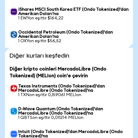
iShares MSCI South Korea ETF (Ondo Tokenized)'dan
Amerikan Doları'na
1 EWYon eşittir $164,22
Occidental Petroleum (Ondo Tokenized)'dan
Amerikan Doları'na
1 OXYon eşittir $56,52
Diğer kurları keşfedin
Diğer kripto coinleri MercadoLibre (Ondo
Tokenized) (MELIon) coin'e çevirin
Texas Instruments (Ondo Tokenized)'dan
MercadoLibre (Ondo Tokenized)'na
1 TXNon eşittir 0,159061 MELIon
D-Wave Quantum (Ondo Tokenized)'dan
MercadoLibre (Ondo Tokenized)'na
1 QBTSon eşittir 0,011214 MELIon
Intuit (Ondo Tokenized)'dan MercadoLibre (Ondo
Tokenized)'na