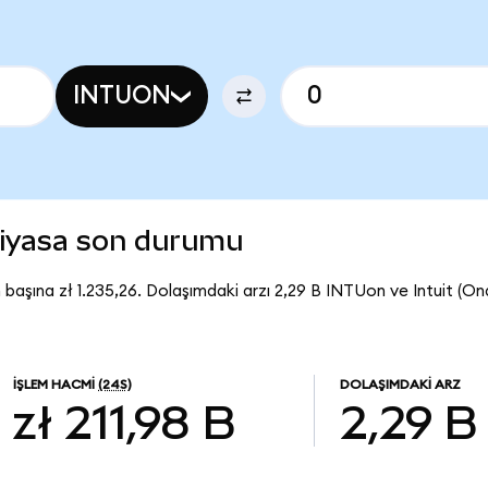
INTUON
piyasa son durumu
 başına zł 1.235,26. Dolaşımdaki arzı 2,29 B INTUon ve Intuit (
İŞLEM HACMI
(24S)
DOLAŞIMDAKI ARZ
zł 211,98 B
2,29 B