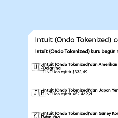
Intuit (Ondo Tokenized) co
Intuit (Ondo Tokenized) kuru bugün 
Intuit (Ondo Tokenized)'dan Amerikan
🇺🇸
Doları'na
1 INTUon eşittir $332,49
Intuit (Ondo Tokenized)'dan Japon Yen
🇯🇵
1 INTUon eşittir ¥52.469,21
Intuit (Ondo Tokenized)'dan Güney Ko
🇰🇷
Wonu'na