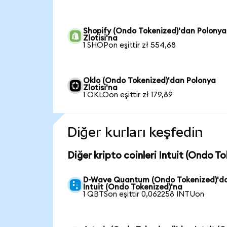
Shopify (Ondo Tokenized)'dan Polonya
Zlotisi'na
1 SHOPon eşittir zł 554,68
Oklo (Ondo Tokenized)'dan Polonya
Zlotisi'na
1 OKLOon eşittir zł 179,89
Diğer kurları keşfedin
Diğer kripto coinleri Intuit (Ondo T
D-Wave Quantum (Ondo Tokenized)'d
Intuit (Ondo Tokenized)'na
1 QBTSon eşittir 0,062258 INTUon