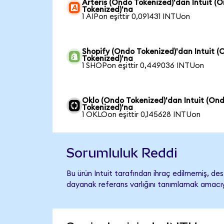
Arteris (Ondo Tokenized)'dan Intuit (
Tokenized)'na
1 AIPon eşittir 0,091431 INTUon
Shopify (Ondo Tokenized)'dan Intuit 
Tokenized)'na
1 SHOPon eşittir 0,449036 INTUon
Oklo (Ondo Tokenized)'dan Intuit (On
Tokenized)'na
1 OKLOon eşittir 0,145628 INTUon
Sorumluluk Reddi
Bu ürün Intuit tarafından ihraç edilmemiş, dest
dayanak referans varlığını tanımlamak amacıyl