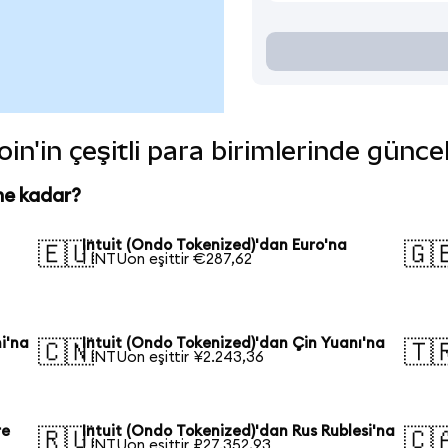
in'in çeşitli para birimlerinde günce
ne kadar?
Intuit (Ondo Tokenized)'dan Euro'na
🇪🇺
🇬
1 INTUon eşittir €287,62
i'na
Intuit (Ondo Tokenized)'dan Çin Yuanı'na
🇨🇳
🇹
1 INTUon eşittir ¥2.243,36
re
Intuit (Ondo Tokenized)'dan Rus Rublesi'na
🇷🇺
🇨
1 INTUon eşittir ₽27.352,93