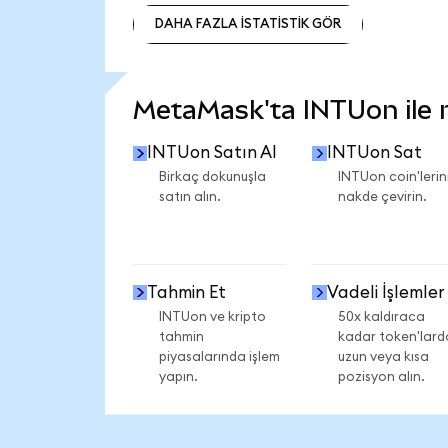
DAHA FAZLA İSTATİSTİK GÖR
DAHA FAZLA İSTATİSTİK GÖR
MetaMask'ta INTUon ile ne
INTUon Satın Al
INTUon Sat
Birkaç dokunuşla
INTUon coin'lerini
satın alın.
nakde çevirin.
Tahmin Et
Vadeli İşlemler
INTUon ve kripto
50x kaldıraca
tahmin
kadar token'lard
piyasalarında işlem
uzun veya kısa
yapın.
pozisyon alın.