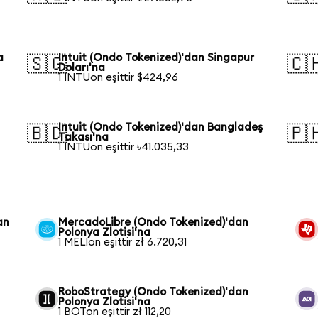
a
Intuit (Ondo Tokenized)'dan Singapur
🇸🇬
🇨
Doları'na
1 INTUon eşittir $424,96
Intuit (Ondo Tokenized)'dan Bangladeş
🇧🇩
🇵
Takası'na
1 INTUon eşittir ৳41.035,33
an
MercadoLibre (Ondo Tokenized)'dan
Polonya Zlotisi'na
1 MELIon eşittir zł 6.720,31
RoboStrategy (Ondo Tokenized)'dan
Polonya Zlotisi'na
1 BOTon eşittir zł 112,20