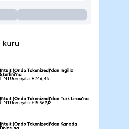
l kuru
Intuit (Ondo Tokenized)'dan İngiliz

Sterlini'na
1 INTUon eşittir £246,46
Intuit (Ondo Tokenized)'dan Türk Lirası'na

1 INTUon eşittir ₺15.859,13
Intuit (Ondo Tokenized)'dan Kanada

Doları'na