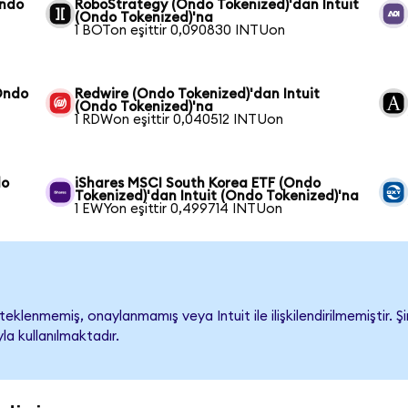
Ondo
RoboStrategy (Ondo Tokenized)'dan Intuit
(Ondo Tokenized)'na
1 BOTon eşittir 0,090830 INTUon
(Ondo
Redwire (Ondo Tokenized)'dan Intuit
(Ondo Tokenized)'na
1 RDWon eşittir 0,040512 INTUon
do
iShares MSCI South Korea ETF (Ondo
Tokenized)'dan Intuit (Ondo Tokenized)'na
1 EWYon eşittir 0,499714 INTUon
eklenmemiş, onaylanmamış veya Intuit ile ilişkilendirilmemiştir. Şi
a kullanılmaktadır.