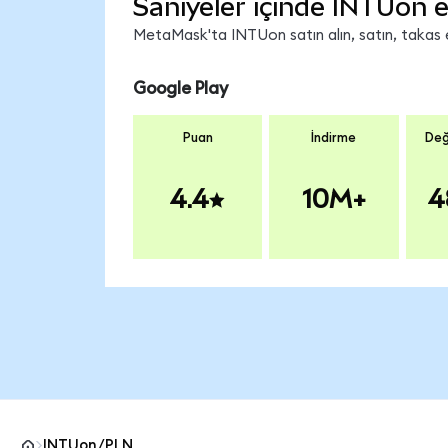
Saniyeler içinde INTUon e
MetaMask'ta INTUon satın alın, satın, takas ed
Google Play
Puan
İndirme
Değ
4.4
10M+
4
INTUon/PLN