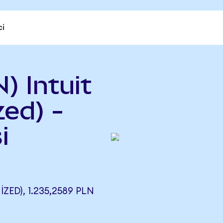
ci
) Intuit
ed) -
i
ED), 1.235,2589 PLN