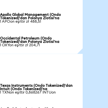
Apollo Global Management (Ondo
Tokenized)'dan Polonya Zlotisi'na
1 APOon eşittir zł 488,51
Occidental Petroleum (Ondo
Tokenized)'dan Polonya Zlotisi'na
1 OXYon eşittir zł 204,71
Texas Instruments (Ondo Tokenized)'dan
Intuit (Ondo Tokenized)'na
1 TXNon eşittir 0,868267 INTUon