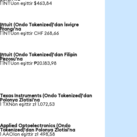
1 INTUon eşittir $463,84
Intuit (Ondo Tokenized)'dan İsviçre

Frangı'na
1 INTUon eşittir CHF 268,66
Intuit (Ondo Tokenized)'dan Filipin

Pezosu'na
1 INTUon eşittir ₱20.183,98
Texas Instruments (Ondo Tokenized)'dan
Polonya Zlotisi'na
1 TXNon eşittir zł 1.072,53
Applied Optoelectronics (Ondo
Tokenized)'dan Polonya Zlotisi'na
1 AAOIon eşittir zł 498,58