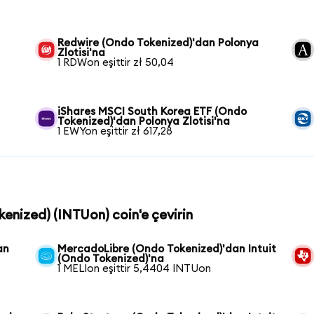
Redwire (Ondo Tokenized)'dan Polonya
Zlotisi'na
1 RDWon eşittir zł 50,04
iShares MSCI South Korea ETF (Ondo
Tokenized)'dan Polonya Zlotisi'na
1 EWYon eşittir zł 617,28
okenized) (INTUon) coin'e çevirin
an
MercadoLibre (Ondo Tokenized)'dan Intuit
(Ondo Tokenized)'na
1 MELIon eşittir 5,4404 INTUon