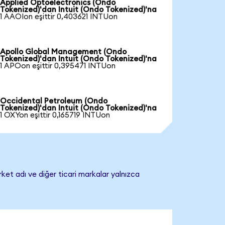
Applied Optoelectronics (Ondo
Tokenized)'dan Intuit (Ondo Tokenized)'na
1 AAOIon eşittir 0,403621 INTUon
Apollo Global Management (Ondo
Tokenized)'dan Intuit (Ondo Tokenized)'na
1 APOon eşittir 0,395471 INTUon
Occidental Petroleum (Ondo
Tokenized)'dan Intuit (Ondo Tokenized)'na
1 OXYon eşittir 0,165719 INTUon
rket adı ve diğer ticari markalar yalnızca