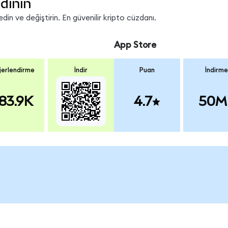
dinin
in ve değiştirin. En güvenilir kripto cüzdanı.
App Store
erlendirme
İndir
Puan
İndirme
83.9K
4.7
50M