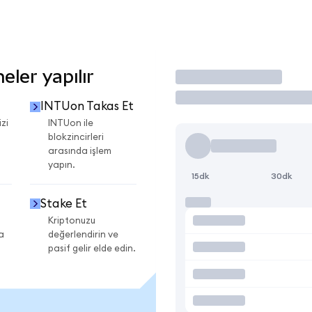
ler yapılır
İşlem Yap
INTUon Takas Et
zi
INTUon ile
blokzincirleri
arasında işlem
yapın.
15dk
30dk
Stake Et
Kriptonuzu
a
değerlendirin ve
pasif gelir elde edin.