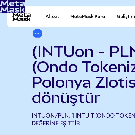
Al Sat
MetaMask Para
Geliştiri
(INTUon - PLN
(Ondo Tokeniz
Polonya Zlotis
dönüştür
INTUON/PLN: 1 INTUIT (ONDO TOKENIZ
DEĞERINE EŞITTIR