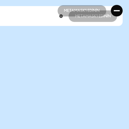
METAMASK'I EDİNİN
METAMASK'I EDİNİN
METAMASK'I EDİNİN
METAMASK'I EDİNİN