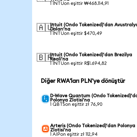
1 INTUon eşittir ₩468.114,91
Intuit (Ondo Tokenized)'dan Avustraly
🇦🇺
Doları'na
1 INTUon eşittir $470,49
Intuit (Ondo Tokenized)'dan Brezilya
🇧🇷
Reali'na
1 INTUon eşittir R$1.694,82
Diğer RWA'ları PLN'ye dönüştür
D-Wave Quantum (Ondo Tokenized)'d
Polonya Zlotisi'na
1 QBTSon eşittir zł 76,90
Arteris (Ondo Tokenized)'dan Polonya
Zlotisi'na
1 AIPon eşittir zł 112,94