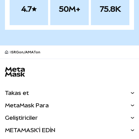
4.7
50M+
75.8K
ISRGon/AMATon
MetaMask site alt bilgisi
Takas et
Takas İşlemleri
MetaMask Para
Tahmin Et
YENİ
Kripto Al
Geliştiriciler
Perps
YENİ
MetaMask Kart
Dökümantasyon
METAMASK'İ EDİN
RWA'lar
mUSD
YENİ
Kontrol Paneli
İşlem Kalkanı