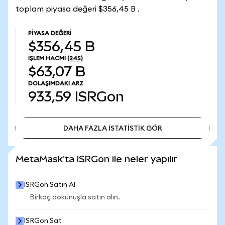
toplam piyasa değeri $356,45 B .
PIYASA DEĞERI
$356,45 B
İŞLEM HACMI
(24S)
$63,07 B
DOLAŞIMDAKI ARZ
933,59
ISRGon
DAHA FAZLA İSTATİSTİK GÖR
DAHA FAZLA İSTATİSTİK GÖR
MetaMask'ta ISRGon ile neler yapılır
ISRGon Satın Al
Birkaç dokunuşla satın alın.
ISRGon Sat