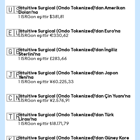
Intuitive Surgical (Ondo Tokenized)'dan Amerikan
🇺🇸
Doları'na
1 ISRGon eşittir $381,81
Intuitive Surgical (Ondo Tokenized)'dan Euro'na
🇪🇺
1 ISRGon eşittir €330,62
Intuitive Surgical (Ondo Tokenized)'dan İngiliz
🇬🇧
Sterlini'na
1 ISRGon eşittir £283,66
Intuitive Surgical (Ondo Tokenized)'dan Japon
🇯🇵
Yeni'na
1 ISRGon eşittir ¥60.225,33
Intuitive Surgical (Ondo Tokenized)'dan Çin Yuanı'na
🇨🇳
1 ISRGon eşittir ¥2.576,91
Intuitive Surgical (Ondo Tokenized)'dan Türk
🇹🇷
Lirası'na
1 ISRGon eşittir ₺18.171,79
Intuitive Surgical (Ondo Tokenized)'dan Güney Kore