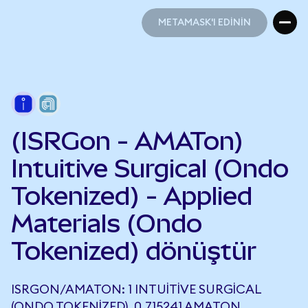
METAMASK'I EDİNİN
METAMASK'I EDİNİN
(ISRGon - AMATon)
Intuitive Surgical (Ondo
Tokenized) - Applied
Materials (Ondo
Tokenized) dönüştür
ISRGON/AMATON: 1 INTUITIVE SURGICAL
(ONDO TOKENIZED), 0,715241 AMATON