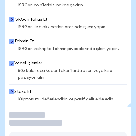
ISRGon coin'lerinizi nakde çevirin.
ISRGon Takas Et
ISRGon ile blokzincirleri arasında işlem yapın.
Tahmin Et
ISRGon ve kripto tahmin piyasalarında işlem yapın.
Vadeli İşlemler
50x kaldıraca kadar token'larda uzun veya kısa
pozisyon alın.
Stake Et
Kriptonuzu değerlendirin ve pasif gelir elde edin.
İşlem Yap