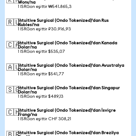
🇰🇷
Wonu'na
1 ISRGon eşittir ₩541.865,3
Intuitive Surgical (Ondo Tokenized)'dan Rus
🇷🇺
Rublesi'na
1 ISRGon eşittir ₽30.916,93
Intuitive Surgical (Ondo Tokenized)'dan Kanada
🇨🇦
Doları'na
1 ISRGon eşittir $535,07
Intuitive Surgical (Ondo Tokenized)'dan Avustralya
🇦🇺
Doları'na
1 ISRGon eşittir $541,77
Intuitive Surgical (Ondo Tokenized)'dan Singapur
🇸🇬
Doları'na
1 ISRGon eşittir $489,13
Intuitive Surgical (Ondo Tokenized)'dan İsviçre
🇨🇭
Frangı'na
1 ISRGon eşittir CHF 308,21
Intuitive Surgical (Ondo Tokenized)'dan Brezilya
🇧🇷