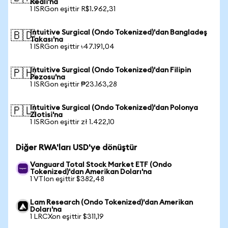
Reali'na
1 ISRGon eşittir R$1.962,31
Intuitive Surgical (Ondo Tokenized)'dan Bangladeş
🇧🇩
Takası'na
1 ISRGon eşittir ৳47.191,04
Intuitive Surgical (Ondo Tokenized)'dan Filipin
🇵🇭
Pezosu'na
1 ISRGon eşittir ₱23.163,28
Intuitive Surgical (Ondo Tokenized)'dan Polonya
🇵🇱
Zlotisi'na
1 ISRGon eşittir zł 1.422,10
Diğer RWA'ları USD'ye dönüştür
Vanguard Total Stock Market ETF (Ondo
Tokenized)'dan Amerikan Doları'na
1 VTIon eşittir $382,48
Lam Research (Ondo Tokenized)'dan Amerikan
Doları'na
1 LRCXon eşittir $311,19