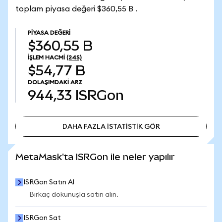
toplam piyasa değeri $360,55 B .
PIYASA DEĞERI
$360,55 B
İŞLEM HACMI
(24S)
$54,77 B
DOLAŞIMDAKI ARZ
944,33
ISRGon
DAHA FAZLA İSTATİSTİK GÖR
DAHA FAZLA İSTATİSTİK GÖR
MetaMask'ta ISRGon ile neler yapılır
ISRGon Satın Al
Birkaç dokunuşla satın alın.
ISRGon Sat