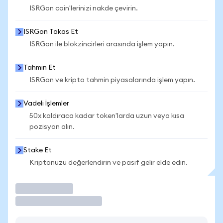
ISRGon coin'lerinizi nakde çevirin.
ISRGon Takas Et
ISRGon ile blokzincirleri arasında işlem yapın.
Tahmin Et
ISRGon ve kripto tahmin piyasalarında işlem yapın.
Vadeli İşlemler
50x kaldıraca kadar token'larda uzun veya kısa
pozisyon alın.
Stake Et
Kriptonuzu değerlendirin ve pasif gelir elde edin.
İşlem Yap