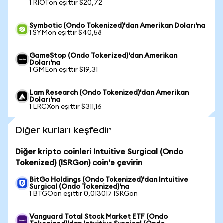
1 RIOTon eşittir $20,72
Symbotic (Ondo Tokenized)'dan Amerikan Doları'na
1 SYMon eşittir $40,58
GameStop (Ondo Tokenized)'dan Amerikan
Doları'na
1 GMEon eşittir $19,31
Lam Research (Ondo Tokenized)'dan Amerikan
Doları'na
1 LRCXon eşittir $311,16
Diğer kurları keşfedin
Diğer kripto coinleri Intuitive Surgical (Ondo
Tokenized) (ISRGon) coin'e çevirin
BitGo Holdings (Ondo Tokenized)'dan Intuitive
Surgical (Ondo Tokenized)'na
1 BTGOon eşittir 0,013017 ISRGon
Vanguard Total Stock Market ETF (Ondo