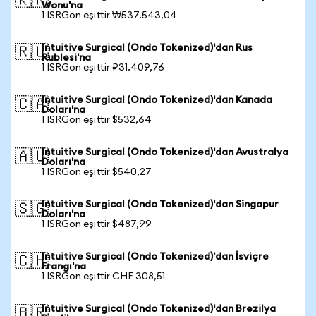
🇰🇷
Wonu'na
1 ISRGon eşittir ₩537.543,04
Intuitive Surgical (Ondo Tokenized)'dan Rus
🇷🇺
Rublesi'na
1 ISRGon eşittir ₽31.409,76
Intuitive Surgical (Ondo Tokenized)'dan Kanada
🇨🇦
Doları'na
1 ISRGon eşittir $532,64
Intuitive Surgical (Ondo Tokenized)'dan Avustralya
🇦🇺
Doları'na
1 ISRGon eşittir $540,27
Intuitive Surgical (Ondo Tokenized)'dan Singapur
🇸🇬
Doları'na
1 ISRGon eşittir $487,99
Intuitive Surgical (Ondo Tokenized)'dan İsviçre
🇨🇭
Frangı'na
1 ISRGon eşittir CHF 308,51
Intuitive Surgical (Ondo Tokenized)'dan Brezilya
🇧🇷