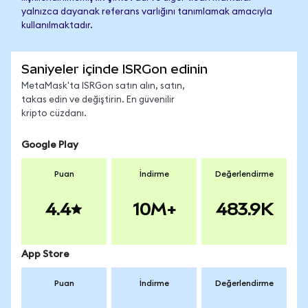
yalnızca dayanak referans varlığını tanımlamak amacıyla
kullanılmaktadır.
Saniyeler içinde ISRGon edinin
MetaMask'ta ISRGon satın alın, satın,
takas edin ve değiştirin. En güvenilir
kripto cüzdanı.
Google Play
Puan
İndirme
Değerlendirme
4.4
10M+
483.9K
App Store
Puan
İndirme
Değerlendirme