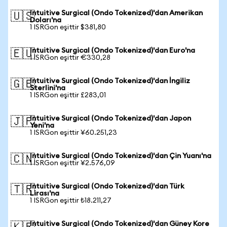
Intuitive Surgical (Ondo Tokenized)'dan Amerikan
🇺🇸
Doları'na
1 ISRGon eşittir $381,80
Intuitive Surgical (Ondo Tokenized)'dan Euro'na
🇪🇺
1 ISRGon eşittir €330,28
Intuitive Surgical (Ondo Tokenized)'dan İngiliz
🇬🇧
Sterlini'na
1 ISRGon eşittir £283,01
Intuitive Surgical (Ondo Tokenized)'dan Japon
🇯🇵
Yeni'na
1 ISRGon eşittir ¥60.251,23
Intuitive Surgical (Ondo Tokenized)'dan Çin Yuanı'na
🇨🇳
1 ISRGon eşittir ¥2.576,09
Intuitive Surgical (Ondo Tokenized)'dan Türk
🇹🇷
Lirası'na
1 ISRGon eşittir ₺18.211,27
Intuitive Surgical (Ondo Tokenized)'dan Güney Kore