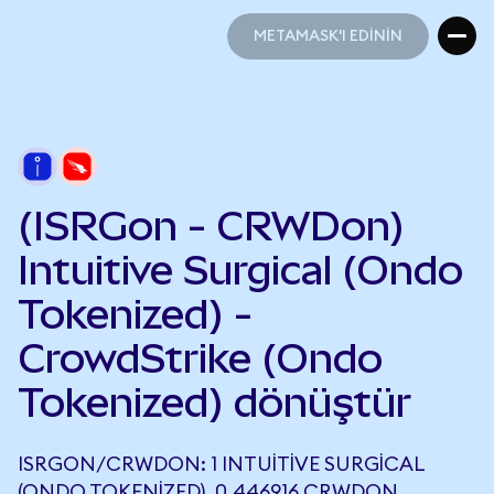
METAMASK'I EDİNİN
METAMASK'I EDİNİN
(ISRGon - CRWDon)
Intuitive Surgical (Ondo
Tokenized) -
CrowdStrike (Ondo
Tokenized) dönüştür
ISRGON/CRWDON: 1 INTUITIVE SURGICAL
(ONDO TOKENIZED), 0,446916 CRWDON