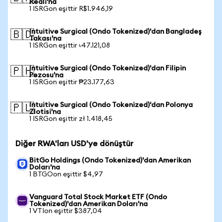
Reali'na
1 ISRGon eşittir R$1.946,19
Intuitive Surgical (Ondo Tokenized)'dan Bangladeş
🇧🇩
Takası'na
1 ISRGon eşittir ৳47.121,08
Intuitive Surgical (Ondo Tokenized)'dan Filipin
🇵🇭
Pezosu'na
1 ISRGon eşittir ₱23.177,63
Intuitive Surgical (Ondo Tokenized)'dan Polonya
🇵🇱
Zlotisi'na
1 ISRGon eşittir zł 1.418,45
Diğer RWA'ları USD'ye dönüştür
BitGo Holdings (Ondo Tokenized)'dan Amerikan
Doları'na
1 BTGOon eşittir $4,97
Vanguard Total Stock Market ETF (Ondo
Tokenized)'dan Amerikan Doları'na
1 VTIon eşittir $387,04