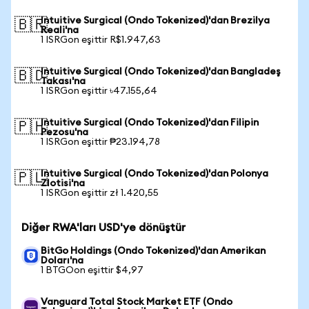
Intuitive Surgical (Ondo Tokenized)'dan Brezilya
🇧🇷
Reali'na
1 ISRGon eşittir R$1.947,63
Intuitive Surgical (Ondo Tokenized)'dan Bangladeş
🇧🇩
Takası'na
1 ISRGon eşittir ৳47.155,64
Intuitive Surgical (Ondo Tokenized)'dan Filipin
🇵🇭
Pezosu'na
1 ISRGon eşittir ₱23.194,78
Intuitive Surgical (Ondo Tokenized)'dan Polonya
🇵🇱
Zlotisi'na
1 ISRGon eşittir zł 1.420,55
Diğer RWA'ları USD'ye dönüştür
BitGo Holdings (Ondo Tokenized)'dan Amerikan
Doları'na
1 BTGOon eşittir $4,97
Vanguard Total Stock Market ETF (Ondo