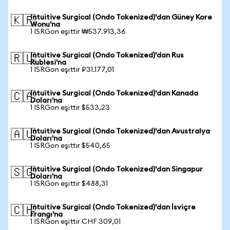
Intuitive Surgical (Ondo Tokenized)'dan Güney Kore
🇰🇷
Wonu'na
1 ISRGon eşittir ₩537.913,36
Intuitive Surgical (Ondo Tokenized)'dan Rus
🇷🇺
Rublesi'na
1 ISRGon eşittir ₽31.177,01
Intuitive Surgical (Ondo Tokenized)'dan Kanada
🇨🇦
Doları'na
1 ISRGon eşittir $533,23
Intuitive Surgical (Ondo Tokenized)'dan Avustralya
🇦🇺
Doları'na
1 ISRGon eşittir $540,65
Intuitive Surgical (Ondo Tokenized)'dan Singapur
🇸🇬
Doları'na
1 ISRGon eşittir $488,31
Intuitive Surgical (Ondo Tokenized)'dan İsviçre
🇨🇭
Frangı'na
1 ISRGon eşittir CHF 309,01