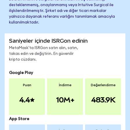
desteklenmemiş, onaylanmamış veya Intuitive Surgical ile
ilişkilendirilmemiştir. Şirket adı ve diğer ticari markalar
yalnızca dayanak referans varlığını tanımlamak amacıyla
kullanılmaktadır.
Saniyeler içinde ISRGon edinin
MetaMask'ta ISRGon satın alın, satın,
takas edin ve değiştirin. En güvenilir
kripto cüzdanı.
Google Play
Puan
İndirme
Değerlendirme
4.4
10M+
483.9K
App Store