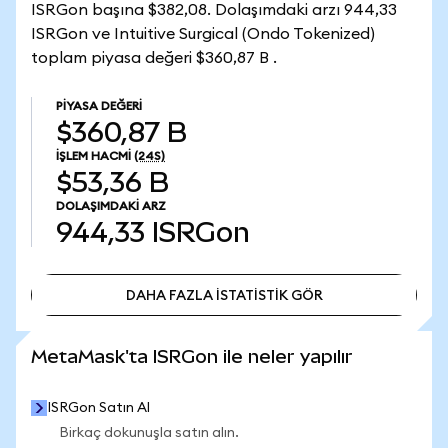
ISRGon başına $382,08. Dolaşımdaki arzı 944,33
ISRGon ve Intuitive Surgical (Ondo Tokenized)
toplam piyasa değeri $360,87 B .
PIYASA DEĞERI
$360,87 B
İŞLEM HACMI
(24S)
$53,36 B
DOLAŞIMDAKI ARZ
944,33
ISRGon
DAHA FAZLA İSTATİSTİK GÖR
DAHA FAZLA İSTATİSTİK GÖR
MetaMask'ta ISRGon ile neler yapılır
ISRGon Satın Al
Birkaç dokunuşla satın alın.