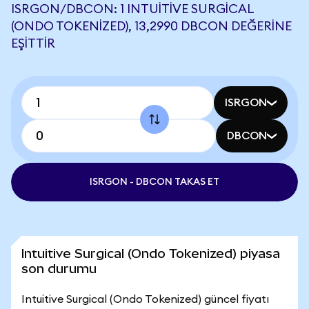
ISRGON/DBCON: 1 INTUITIVE SURGICAL
(ONDO TOKENIZED), 13,2990 DBCON DEĞERINE
EŞITTIR
ISRGON
DBCON
ISRGON - DBCON TAKAS ET
Intuitive Surgical (Ondo Tokenized) piyasa
son durumu
Intuitive Surgical (Ondo Tokenized) güncel fiyatı