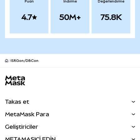
Puan
İndirme
Değerlendirme
4.7
50M+
75.8K
ISRGon/DBCon
MetaMask site alt bilgisi
Takas et
Takas İşlemleri
MetaMask Para
Tahmin Et
YENİ
Kripto Al
Geliştiriciler
Perps
YENİ
MetaMask Kart
Dökümantasyon
METAMASK'İ EDİN