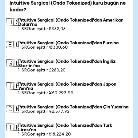
Intuitive Surgical (Ondo Tokenized) kuru bugün ne
kadar?
Intuitive Surgical (Ondo Tokenized)'dan Amerikan
🇺🇸
Doları'na
1 ISRGon eşittir $382,08
Intuitive Surgical (Ondo Tokenized)'dan Euro'na
🇪🇺
1 ISRGon eşittir €330,60
Intuitive Surgical (Ondo Tokenized)'dan İngiliz
🇬🇧
Sterlini'na
1 ISRGon eşittir £283,20
Intuitive Surgical (Ondo Tokenized)'dan Japon
🇯🇵
Yeni'na
1 ISRGon eşittir ¥60.293,93
Intuitive Surgical (Ondo Tokenized)'dan Çin Yuanı'na
🇨🇳
1 ISRGon eşittir ¥2.577,92
Intuitive Surgical (Ondo Tokenized)'dan Türk
🇹🇷
Lirası'na
1 ISRGon eşittir ₺18.224,20