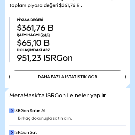
toplam piyasa değeri $361,76 B .
PIYASA DEĞERI
$361,76 B
İŞLEM HACMI
(24S)
$65,10 B
DOLAŞIMDAKI ARZ
951,23
ISRGon
DAHA FAZLA İSTATİSTİK GÖR
DAHA FAZLA İSTATİSTİK GÖR
MetaMask'ta ISRGon ile neler yapılır
ISRGon Satın Al
Birkaç dokunuşla satın alın.
ISRGon Sat