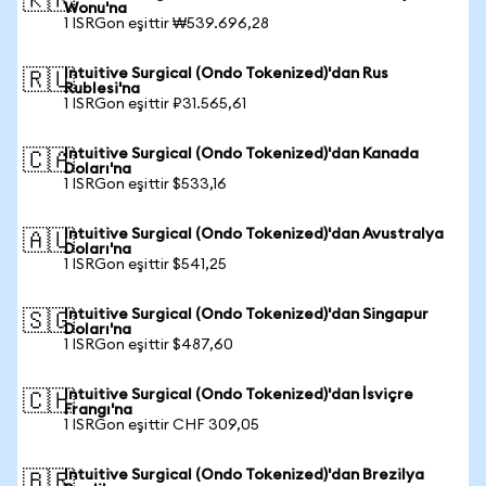
🇰🇷
Wonu'na
1 ISRGon eşittir ₩539.696,28
Intuitive Surgical (Ondo Tokenized)'dan Rus
🇷🇺
Rublesi'na
1 ISRGon eşittir ₽31.565,61
Intuitive Surgical (Ondo Tokenized)'dan Kanada
🇨🇦
Doları'na
1 ISRGon eşittir $533,16
Intuitive Surgical (Ondo Tokenized)'dan Avustralya
🇦🇺
Doları'na
1 ISRGon eşittir $541,25
Intuitive Surgical (Ondo Tokenized)'dan Singapur
🇸🇬
Doları'na
1 ISRGon eşittir $487,60
Intuitive Surgical (Ondo Tokenized)'dan İsviçre
🇨🇭
Frangı'na
1 ISRGon eşittir CHF 309,05
Intuitive Surgical (Ondo Tokenized)'dan Brezilya
🇧🇷