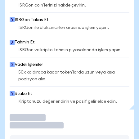
ISRGon coin'lerinizi nakde çevirin.
ISRGon Takas Et
ISRGon ile blokzincirleri arasında işlem yapın.
Tahmin Et
ISRGon ve kripto tahmin piyasalarında işlem yapın.
Vadeli İşlemler
50x kaldıraca kadar token'larda uzun veya kısa
pozisyon alın.
Stake Et
Kriptonuzu değerlendirin ve pasif gelir elde edin.
İşlem Yap