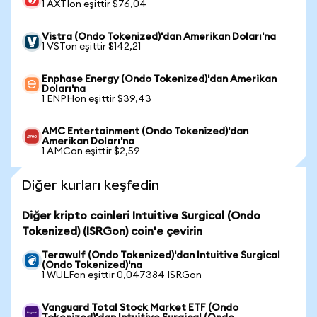
1 AXTIon eşittir $76,04
Vistra (Ondo Tokenized)'dan Amerikan Doları'na
1 VSTon eşittir $142,21
Enphase Energy (Ondo Tokenized)'dan Amerikan
Doları'na
1 ENPHon eşittir $39,43
AMC Entertainment (Ondo Tokenized)'dan
Amerikan Doları'na
1 AMCon eşittir $2,59
Diğer kurları keşfedin
Diğer kripto coinleri Intuitive Surgical (Ondo
Tokenized) (ISRGon) coin'e çevirin
Terawulf (Ondo Tokenized)'dan Intuitive Surgical
(Ondo Tokenized)'na
1 WULFon eşittir 0,047384 ISRGon
Vanguard Total Stock Market ETF (Ondo