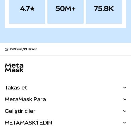
4.7
50M+
75.8K
ISRGon/PLUGon
MetaMask site alt bilgisi
Takas et
Takas İşlemleri
MetaMask Para
Tahmin Et
YENİ
Kripto Al
Geliştiriciler
Perps
YENİ
MetaMask Kart
Dökümantasyon
METAMASK'İ EDİN
RWA'lar
mUSD
YENİ
Kontrol Paneli
İşlem Kalkanı