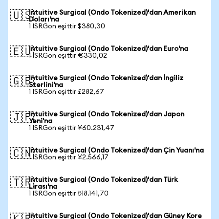
Intuitive Surgical (Ondo Tokenized)'dan Amerikan
🇺🇸
Doları'na
1 ISRGon eşittir $380,30
Intuitive Surgical (Ondo Tokenized)'dan Euro'na
🇪🇺
1 ISRGon eşittir €330,02
Intuitive Surgical (Ondo Tokenized)'dan İngiliz
🇬🇧
Sterlini'na
1 ISRGon eşittir £282,67
Intuitive Surgical (Ondo Tokenized)'dan Japon
🇯🇵
Yeni'na
1 ISRGon eşittir ¥60.231,47
Intuitive Surgical (Ondo Tokenized)'dan Çin Yuanı'na
🇨🇳
1 ISRGon eşittir ¥2.566,17
Intuitive Surgical (Ondo Tokenized)'dan Türk
🇹🇷
Lirası'na
1 ISRGon eşittir ₺18.141,70
Intuitive Surgical (Ondo Tokenized)'dan Güney Kore