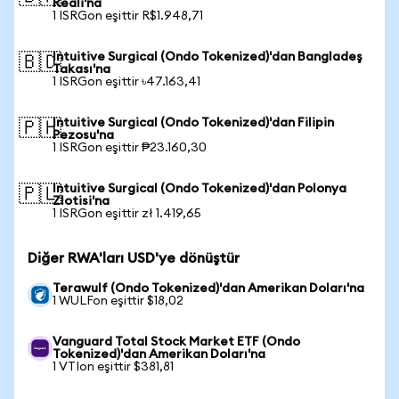
Reali'na
1 ISRGon eşittir R$1.948,71
Intuitive Surgical (Ondo Tokenized)'dan Bangladeş
🇧🇩
Takası'na
1 ISRGon eşittir ৳47.163,41
Intuitive Surgical (Ondo Tokenized)'dan Filipin
🇵🇭
Pezosu'na
1 ISRGon eşittir ₱23.160,30
Intuitive Surgical (Ondo Tokenized)'dan Polonya
🇵🇱
Zlotisi'na
1 ISRGon eşittir zł 1.419,65
Diğer RWA'ları USD'ye dönüştür
Terawulf (Ondo Tokenized)'dan Amerikan Doları'na
1 WULFon eşittir $18,02
Vanguard Total Stock Market ETF (Ondo
Tokenized)'dan Amerikan Doları'na
1 VTIon eşittir $381,81