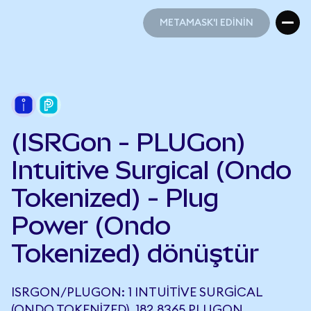
METAMASK'I EDİNİN
METAMASK'I EDİNİN
(ISRGon - PLUGon)
Intuitive Surgical (Ondo
Tokenized) - Plug
Power (Ondo
Tokenized) dönüştür
ISRGON/PLUGON: 1 INTUITIVE SURGICAL
(ONDO TOKENIZED), 182,8365 PLUGON