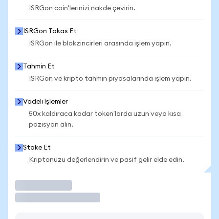
ISRGon coin'lerinizi nakde çevirin.
ISRGon Takas Et
ISRGon ile blokzincirleri arasında işlem yapın.
Tahmin Et
ISRGon ve kripto tahmin piyasalarında işlem yapın.
Vadeli İşlemler
50x kaldıraca kadar token'larda uzun veya kısa
pozisyon alın.
Stake Et
Kriptonuzu değerlendirin ve pasif gelir elde edin.
İşlem Yap