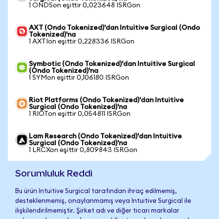
1 ONDSon eşittir 0,023648 ISRGon
AXT (Ondo Tokenized)'dan Intuitive Surgical (Ondo
Tokenized)'na
1 AXTIon eşittir 0,228336 ISRGon
Symbotic (Ondo Tokenized)'dan Intuitive Surgical
(Ondo Tokenized)'na
1 SYMon eşittir 0,106180 ISRGon
Riot Platforms (Ondo Tokenized)'dan Intuitive
Surgical (Ondo Tokenized)'na
1 RIOTon eşittir 0,054811 ISRGon
Lam Research (Ondo Tokenized)'dan Intuitive
Surgical (Ondo Tokenized)'na
1 LRCXon eşittir 0,809843 ISRGon
Sorumluluk Reddi
Bu ürün Intuitive Surgical tarafından ihraç edilmemiş,
desteklenmemiş, onaylanmamış veya Intuitive Surgical ile
ilişkilendirilmemiştir. Şirket adı ve diğer ticari markalar