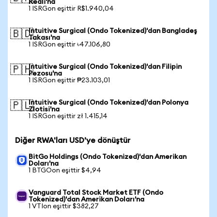
Reali'na
1 ISRGon eşittir R$1.940,04
Intuitive Surgical (Ondo Tokenized)'dan Bangladeş
🇧🇩
Takası'na
1 ISRGon eşittir ৳47.106,80
Intuitive Surgical (Ondo Tokenized)'dan Filipin
🇵🇭
Pezosu'na
1 ISRGon eşittir ₱23.103,01
Intuitive Surgical (Ondo Tokenized)'dan Polonya
🇵🇱
Zlotisi'na
1 ISRGon eşittir zł 1.415,14
Diğer RWA'ları USD'ye dönüştür
BitGo Holdings (Ondo Tokenized)'dan Amerikan
Doları'na
1 BTGOon eşittir $4,94
Vanguard Total Stock Market ETF (Ondo
Tokenized)'dan Amerikan Doları'na
1 VTIon eşittir $382,27