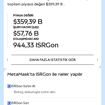
toplam piyasa değeri $359,39 B .
PIYASA DEĞERI
$359,39 B
İŞLEM HACMI
(24S)
$57,76 B
DOLAŞIMDAKI ARZ
944,33
ISRGon
DAHA FAZLA İSTATİSTİK GÖR
DAHA FAZLA İSTATİSTİK GÖR
MetaMask'ta ISRGon ile neler yapılır
ISRGon Satın Al
Birkaç dokunuşla satın alın.
ISRGon Sat