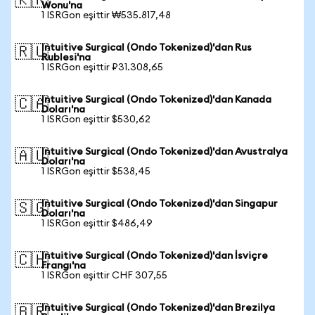
🇰🇷
Wonu'na
1 ISRGon eşittir ₩535.817,48
Intuitive Surgical (Ondo Tokenized)'dan Rus
🇷🇺
Rublesi'na
1 ISRGon eşittir ₽31.308,65
Intuitive Surgical (Ondo Tokenized)'dan Kanada
🇨🇦
Doları'na
1 ISRGon eşittir $530,62
Intuitive Surgical (Ondo Tokenized)'dan Avustralya
🇦🇺
Doları'na
1 ISRGon eşittir $538,45
Intuitive Surgical (Ondo Tokenized)'dan Singapur
🇸🇬
Doları'na
1 ISRGon eşittir $486,49
Intuitive Surgical (Ondo Tokenized)'dan İsviçre
🇨🇭
Frangı'na
1 ISRGon eşittir CHF 307,55
Intuitive Surgical (Ondo Tokenized)'dan Brezilya
🇧🇷