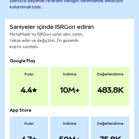
yalnızca dayanak referans varlığını tanımlamak amacıyla
kullanılmaktadır.
Saniyeler içinde ISRGon edinin
MetaMask'ta ISRGon satın alın, satın,
takas edin ve değiştirin. En güvenilir
kripto cüzdanı.
Google Play
Puan
İndirme
Değerlendirme
4.4
10M+
483.8K
App Store
Puan
İndirme
Değerlendirme