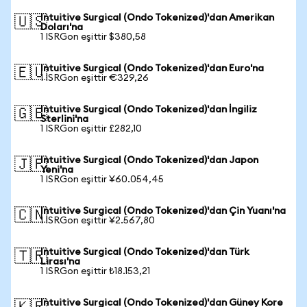
Intuitive Surgical (Ondo Tokenized)'dan Amerikan
🇺🇸
Doları'na
1 ISRGon eşittir $380,58
Intuitive Surgical (Ondo Tokenized)'dan Euro'na
🇪🇺
1 ISRGon eşittir €329,26
Intuitive Surgical (Ondo Tokenized)'dan İngiliz
🇬🇧
Sterlini'na
1 ISRGon eşittir £282,10
Intuitive Surgical (Ondo Tokenized)'dan Japon
🇯🇵
Yeni'na
1 ISRGon eşittir ¥60.054,45
Intuitive Surgical (Ondo Tokenized)'dan Çin Yuanı'na
🇨🇳
1 ISRGon eşittir ¥2.567,80
Intuitive Surgical (Ondo Tokenized)'dan Türk
🇹🇷
Lirası'na
1 ISRGon eşittir ₺18.153,21
Intuitive Surgical (Ondo Tokenized)'dan Güney Kore