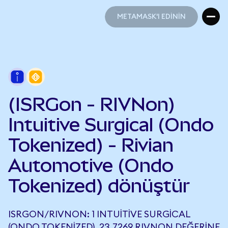
METAMASK'I EDİNİN
METAMASK'I EDİNİN
(ISRGon - RIVNon)
Intuitive Surgical (Ondo
Tokenized) - Rivian
Automotive (Ondo
Tokenized) dönüştür
ISRGON/RIVNON: 1 INTUITIVE SURGICAL
(ONDO TOKENIZED), 23,7269 RIVNON DEĞERINE