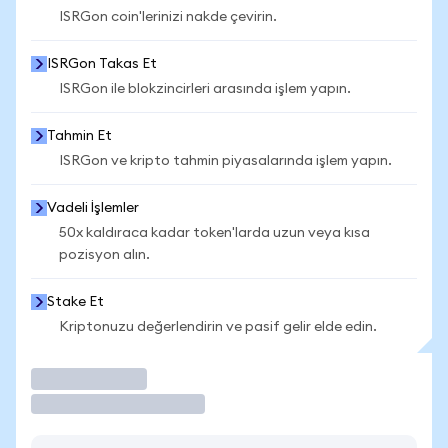
ISRGon coin'lerinizi nakde çevirin.
ISRGon Takas Et
ISRGon ile blokzincirleri arasında işlem yapın.
Tahmin Et
ISRGon ve kripto tahmin piyasalarında işlem yapın.
Vadeli İşlemler
50x kaldıraca kadar token'larda uzun veya kısa
pozisyon alın.
Stake Et
Kriptonuzu değerlendirin ve pasif gelir elde edin.
İşlem Yap