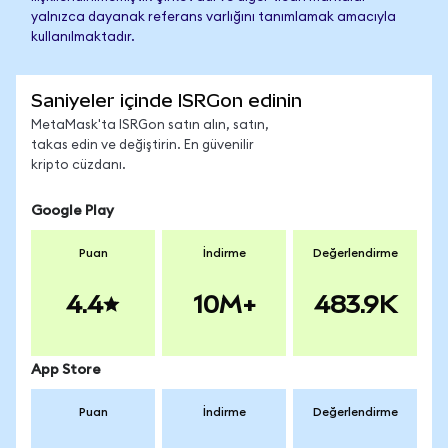
yalnızca dayanak referans varlığını tanımlamak amacıyla
kullanılmaktadır.
Saniyeler içinde ISRGon edinin
MetaMask'ta ISRGon satın alın, satın,
takas edin ve değiştirin. En güvenilir
kripto cüzdanı.
Google Play
Puan
İndirme
Değerlendirme
4.4
10M+
483.9K
App Store
Puan
İndirme
Değerlendirme