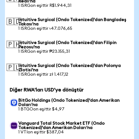
Reali'na
1 ISRGon eşittir R$1.944,31
Intuitive Surgical (Ondo Tokenized)'dan Bangladeş
🇧🇩
Takası'na
1 ISRGon eşittir ৳47.076,65
Intuitive Surgical (Ondo Tokenized)'dan Filipin
🇵🇭
Pezosu'na
1 ISRGon eşittir ₱23.155,31
Intuitive Surgical (Ondo Tokenized)'dan Polonya
🇵🇱
Zlotisi'na
1 ISRGon eşittir zł 1.417,12
Diğer RWA'ları USD'ye dönüştür
BitGo Holdings (Ondo Tokenized)'dan Amerikan
Doları'na
1 BTGOon eşittir $4,97
Vanguard Total Stock Market ETF (Ondo
Tokenized)'dan Amerikan Doları'na
1 VTIon eşittir $387,04