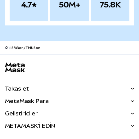
4.7
50M+
75.8K
ISRGon/TMUSon
MetaMask site alt bilgisi
Takas et
Takas İşlemleri
MetaMask Para
Tahmin Et
YENİ
Kripto Al
Geliştiriciler
Perps
YENİ
MetaMask Kart
Dökümantasyon
METAMASK'İ EDİN
RWA'lar
mUSD
YENİ
Kontrol Paneli
İşlem Kalkanı