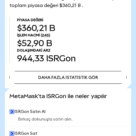
toplam piyasa değeri $360,21 B .
PIYASA DEĞERI
$360,21 B
İŞLEM HACMI
(24S)
$52,90 B
DOLAŞIMDAKI ARZ
944,33
ISRGon
DAHA FAZLA İSTATİSTİK GÖR
DAHA FAZLA İSTATİSTİK GÖR
MetaMask'ta ISRGon ile neler yapılır
ISRGon Satın Al
Birkaç dokunuşla satın alın.
ISRGon Sat