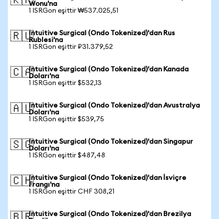
🇰🇷
Wonu'na
1 ISRGon eşittir ₩537.025,51
Intuitive Surgical (Ondo Tokenized)'dan Rus
🇷🇺
Rublesi'na
1 ISRGon eşittir ₽31.379,52
Intuitive Surgical (Ondo Tokenized)'dan Kanada
🇨🇦
Doları'na
1 ISRGon eşittir $532,13
Intuitive Surgical (Ondo Tokenized)'dan Avustralya
🇦🇺
Doları'na
1 ISRGon eşittir $539,75
Intuitive Surgical (Ondo Tokenized)'dan Singapur
🇸🇬
Doları'na
1 ISRGon eşittir $487,48
Intuitive Surgical (Ondo Tokenized)'dan İsviçre
🇨🇭
Frangı'na
1 ISRGon eşittir CHF 308,21
Intuitive Surgical (Ondo Tokenized)'dan Brezilya
🇧🇷