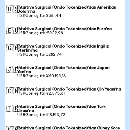
Intuitive Surgical (Ondo Tokenized)'dan Amerikan
🇺🇸
Doları'na
1 ISRGon eşittir $381,44
Intuitive Surgical (Ondo Tokenized)'dan Euro'na
🇪🇺
1 ISRGon eşittir €329,98
Intuitive Surgical (Ondo Tokenized)'dan İngiliz
🇬🇧
Sterlini'na
1 ISRGon eşittir £282,74
Intuitive Surgical (Ondo Tokenized)'dan Japon
🇯🇵
Yeni'na
1 ISRGon eşittir ¥60.193,13
Intuitive Surgical (Ondo Tokenized)'dan Çin Yuanı'na
🇨🇳
1 ISRGon eşittir ¥2.573,61
Intuitive Surgical (Ondo Tokenized)'dan Türk
🇹🇷
Lirası'na
1 ISRGon eşittir ₺18.193,73
Intuitive Surgical (Ondo Tokenized)'dan Güney Kore