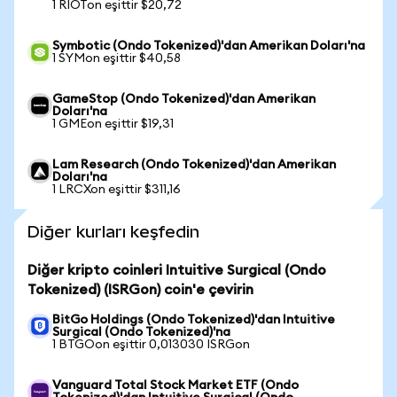
1 RIOTon eşittir $20,72
Symbotic (Ondo Tokenized)'dan Amerikan Doları'na
1 SYMon eşittir $40,58
GameStop (Ondo Tokenized)'dan Amerikan
Doları'na
1 GMEon eşittir $19,31
Lam Research (Ondo Tokenized)'dan Amerikan
Doları'na
1 LRCXon eşittir $311,16
Diğer kurları keşfedin
Diğer kripto coinleri Intuitive Surgical (Ondo
Tokenized) (ISRGon) coin'e çevirin
BitGo Holdings (Ondo Tokenized)'dan Intuitive
Surgical (Ondo Tokenized)'na
1 BTGOon eşittir 0,013030 ISRGon
Vanguard Total Stock Market ETF (Ondo