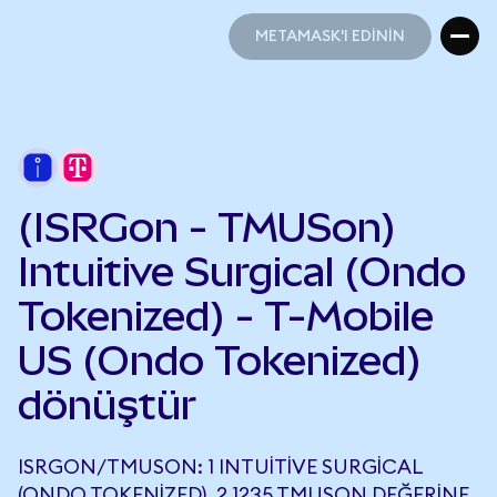
METAMASK'I EDİNİN
METAMASK'I EDİNİN
(ISRGon - TMUSon)
Intuitive Surgical (Ondo
Tokenized) - T-Mobile
US (Ondo Tokenized)
dönüştür
ISRGON/TMUSON: 1 INTUITIVE SURGICAL
(ONDO TOKENIZED), 2,1235 TMUSON DEĞERINE