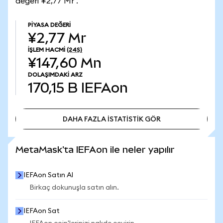
değeri ¥2,77 Mr .
PIYASA DEĞERI
¥2,77 Mr
İŞLEM HACMI
(24S)
¥147,60 Mn
DOLAŞIMDAKI ARZ
170,15 B
IEFAon
DAHA FAZLA İSTATİSTİK GÖR
DAHA FAZLA İSTATİSTİK GÖR
MetaMask'ta IEFAon ile neler yapılır
IEFAon Satın Al
Birkaç dokunuşla satın alın.
IEFAon Sat