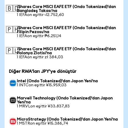
iShares Core MSCI EAFE ETF (Ondo Tokenized)'dan
🇧🇩
Bangladeş Takası'na
1 IEFAon eşittir ৳12.752,60
iShares Core MSCI EAFE ETF (Ondo Tokenized)'dan
🇵🇭
Filipin Pezosu'na
1 IEFAon eşittir ₱6.251,14
iShares Core MSCI EAFE ETF (Ondo Tokenized)'dan
🇵🇱
Polonya Zlotisi'na
1 IEFAon eşittir zł 384,03
Diğer RWA'ları JPY'ye dönüştür
Intel (Ondo Tokenized)'dan Japon Yeni'na
1 INTCon eşittir ¥15.959,03
Marvell Technology (Ondo Tokenized)'dan Japon
Yeni'na
1 MRVLon eşittir ¥33.837,83
MicroStrategy (Ondo Tokenized)'dan Japon Yeni'na
1 MSTRon eşittir ¥15.386,74