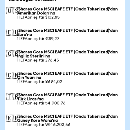
iShares Core MSCI EAFE ETF (Ondo Tokenized)'dan
🇺🇸
Amerikan Doları'na
1 IEFAon eşittir $102,83
iShares Core MSCI EAFE ETF (Ondo Tokenized)'dan
🇪🇺
Euro'na
1 IEFAon eşittir €89,27
iShares Core MSCI EAFE ETF (Ondo Tokenized)'dan
🇬🇧
İngiliz Sterlini'na
1 IEFAon eşittir £76,45
iShares Core MSCI EAFE ETF (Ondo Tokenized)'dan
🇨🇳
Çin Yuanı'na
1 IEFAon eşittir ¥694,02
iShares Core MSCI EAFE ETF (Ondo Tokenized)'dan
🇹🇷
Türk Lirası'na
1 IEFAon eşittir ₺4.900,76
iShares Core MSCI EAFE ETF (Ondo Tokenized)'dan
🇰🇷
Güney Kore Wonu'na
1 IEFAon eşittir ₩146.203,56