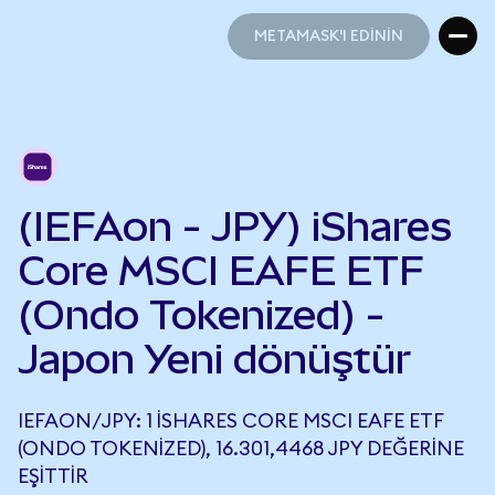
METAMASK'I EDİNİN
METAMASK'I EDİNİN
(IEFAon - JPY) iShares
Core MSCI EAFE ETF
(Ondo Tokenized) -
Japon Yeni dönüştür
IEFAON/JPY: 1 ISHARES CORE MSCI EAFE ETF
(ONDO TOKENIZED), 16.301,4468 JPY DEĞERINE
EŞITTIR