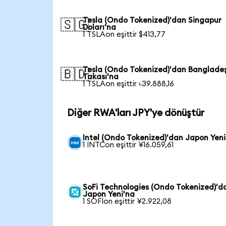
Tesla (Ondo Tokenized)'dan Singapur
🇸🇬
Doları'na
1 TSLAon eşittir $413,77
Tesla (Ondo Tokenized)'dan Banglade
🇧🇩
Takası'na
1 TSLAon eşittir ৳39.888,16
Diğer RWA'ları JPY'ye dönüştür
Intel (Ondo Tokenized)'dan Japon Yeni
1 INTCon eşittir ¥16.059,61
SoFi Technologies (Ondo Tokenized)'d
Japon Yeni'na
1 SOFIon eşittir ¥2.922,08