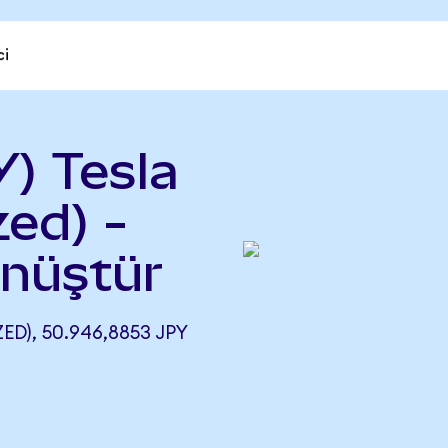
ci
) Tesla
ed) -
önüştür
D), 50.946,8853 JPY