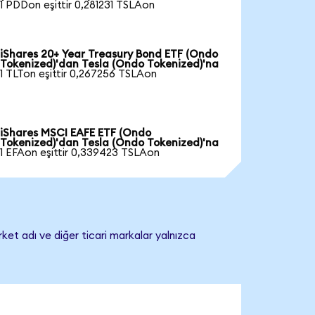
1 PDDon eşittir 0,281231 TSLAon
iShares 20+ Year Treasury Bond ETF (Ondo
Tokenized)'dan Tesla (Ondo Tokenized)'na
1 TLTon eşittir 0,267256 TSLAon
iShares MSCI EAFE ETF (Ondo
Tokenized)'dan Tesla (Ondo Tokenized)'na
1 EFAon eşittir 0,339423 TSLAon
rket adı ve diğer ticari markalar yalnızca