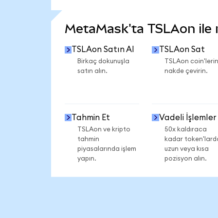
DAHA FAZLA İSTATİSTİK GÖR
MetaMask'ta TSLAon ile ne
TSLAon Satın Al
TSLAon Sat
Birkaç dokunuşla
TSLAon coin'lerin
satın alın.
nakde çevirin.
Tahmin Et
Vadeli İşlemler
TSLAon ve kripto
50x kaldıraca
tahmin
kadar token'lard
piyasalarında işlem
uzun veya kısa
yapın.
pozisyon alın.