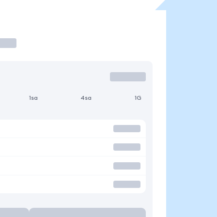
1sa
4sa
1G