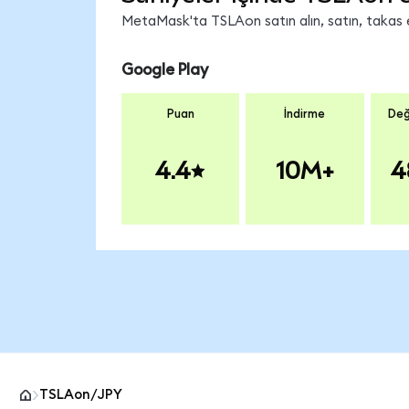
MetaMask'ta TSLAon satın alın, satın, takas ed
Google Play
Puan
İndirme
Değ
4.4
10M+
4
TSLAon/JPY