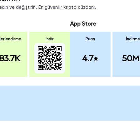
in ve değiştirin. En güvenilir kripto cüzdanı.
App Store
erlendirme
İndir
Puan
İndirme
83.7K
4.7
50M