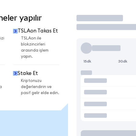
ler yapılır
İşlem Yap
TSLAon Takas Et
izi
TSLAon ile
blokzincirleri
arasında işlem
yapın.
15dk
30dk
Stake Et
Kriptonuzu
a
değerlendirin ve
pasif gelir elde edin.