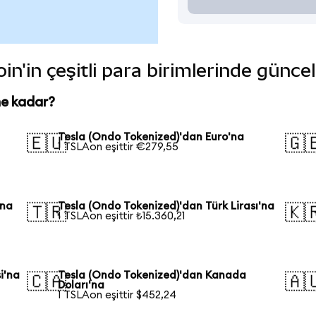
in'in çeşitli para birimlerinde günce
ne kadar?
Tesla (Ondo Tokenized)'dan Euro'na
🇪🇺
🇬
1 TSLAon eşittir €279,55
'na
Tesla (Ondo Tokenized)'dan Türk Lirası'na
🇹🇷
🇰
1 TSLAon eşittir ₺15.360,21
i'na
Tesla (Ondo Tokenized)'dan Kanada
🇨🇦
🇦
Doları'na
1 TSLAon eşittir $452,24