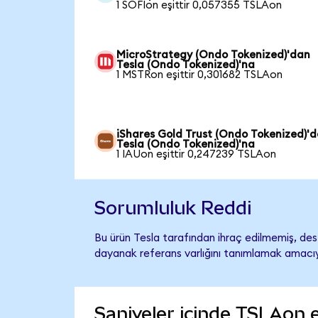
1 SOFIon eşittir 0,057355 TSLAon
MicroStrategy (Ondo Tokenized)'dan
Tesla (Ondo Tokenized)'na
1 MSTRon eşittir 0,301682 TSLAon
iShares Gold Trust (Ondo Tokenized)'
Tesla (Ondo Tokenized)'na
1 IAUon eşittir 0,247239 TSLAon
Sorumluluk Reddi
Bu ürün Tesla tarafından ihraç edilmemiş, dest
dayanak referans varlığını tanımlamak amacıyl
Saniyeler içinde TSLAon 