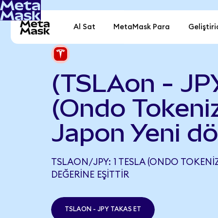
Al Sat
MetaMask Para
Geliştiri
(TSLAon - JPY
(Ondo Tokeniz
Japon Yeni d
TSLAON/JPY: 1 TESLA (ONDO TOKENIZE
DEĞERINE EŞITTIR
TSLAON - JPY TAKAS ET