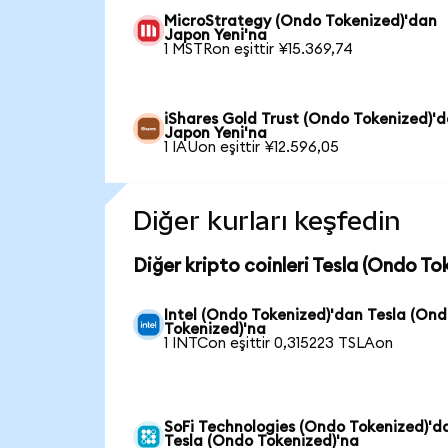
MicroStrategy (Ondo Tokenized)'dan
Japon Yeni'na
1 MSTRon eşittir ¥15.369,74
iShares Gold Trust (Ondo Tokenized)'
Japon Yeni'na
1 IAUon eşittir ¥12.596,05
Diğer kurları keşfedin
Diğer kripto coinleri Tesla (Ondo To
Intel (Ondo Tokenized)'dan Tesla (On
Tokenized)'na
1 INTCon eşittir 0,315223 TSLAon
SoFi Technologies (Ondo Tokenized)'d
Tesla (Ondo Tokenized)'na