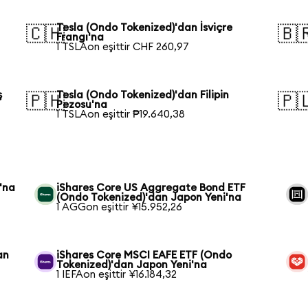
Tesla (Ondo Tokenized)'dan İsviçre
🇨🇭
🇧
Frangı'na
1 TSLAon eşittir CHF 260,97
ş
Tesla (Ondo Tokenized)'dan Filipin
🇵🇭
🇵
Pezosu'na
1 TSLAon eşittir ₱19.640,38
'na
iShares Core US Aggregate Bond ETF
(Ondo Tokenized)'dan Japon Yeni'na
1 AGGon eşittir ¥15.952,26
an
iShares Core MSCI EAFE ETF (Ondo
Tokenized)'dan Japon Yeni'na
1 IEFAon eşittir ¥16.184,32