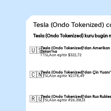
Tesla (Ondo Tokenized) co
Tesla (Ondo Tokenized) kuru bugün 
Tesla (Ondo Tokenized)'dan Amerikan
🇺🇸
Doları'na
1 TSLAon eşittir $322,72
Tesla (Ondo Tokenized)'dan Çin Yuanı
🇨🇳
1 TSLAon eşittir ¥2.178,49
Tesla (Ondo Tokenized)'dan Rus Rubles
🇷🇺
1 TSLAon eşittir ₽26.318,13