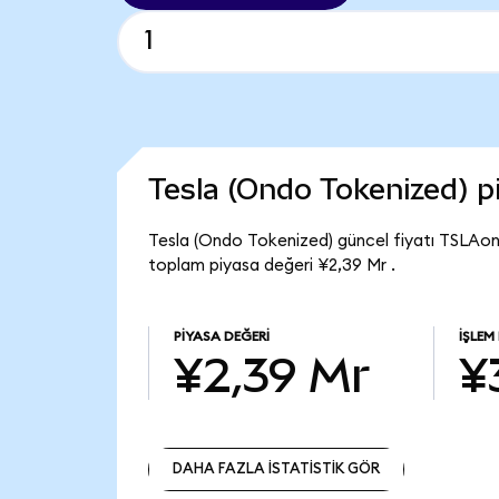
Tesla (Ondo Tokenized) 
Tesla (Ondo Tokenized) güncel fiyatı TSLAo
toplam piyasa değeri ¥2,39 Mr .
PIYASA DEĞERI
İŞLEM
¥2,39 Mr
¥
DAHA FAZLA İSTATİSTİK GÖR