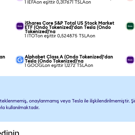
1 IEFAon eşittir 0,317671 TSLAon
iShares Core S&P Total US Stock Market
ETF (Ondo Tokenized)'dan Tesla (Ondo
Tokenized)'na
1 ITOTon eşittir 0,524875 TSLAon
dan
Alphabet Class A (Ondo Tokenized)'dan
Tesla (Ondo Tokenized)'na
1 GOOGLon eşittir 1,1272 TSLAon
eklenmemiş, onaylanmamış veya Tesla ile ilişkilendirilmemiştir. Şi
a kullanılmaktadır.
edinin