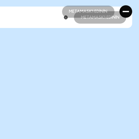
METAMASK'I EDİNİN
METAMASK'I EDİNİN
METAMASK'I EDİNİN
METAMASK'I EDİNİN