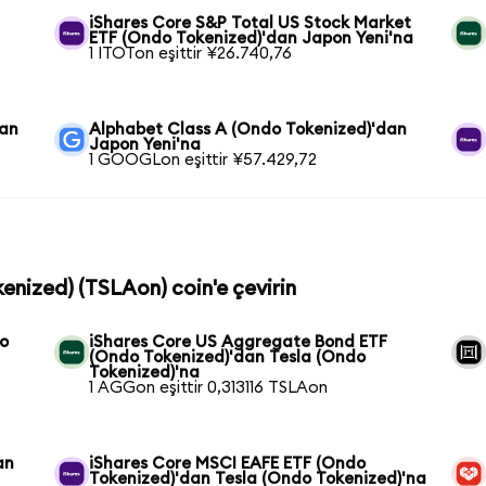
iShares Core S&P Total US Stock Market
ETF (Ondo Tokenized)'dan Japon Yeni'na
1 ITOTon eşittir ¥26.740,76
dan
Alphabet Class A (Ondo Tokenized)'dan
Japon Yeni'na
1 GOOGLon eşittir ¥57.429,72
kenized) (TSLAon) coin'e çevirin
do
iShares Core US Aggregate Bond ETF
(Ondo Tokenized)'dan Tesla (Ondo
Tokenized)'na
1 AGGon eşittir 0,313116 TSLAon
an
iShares Core MSCI EAFE ETF (Ondo
Tokenized)'dan Tesla (Ondo Tokenized)'na