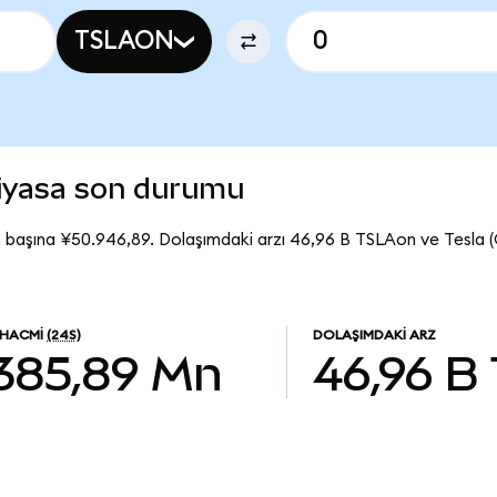
TSLAON
piyasa son durumu
n başına ¥50.946,89. Dolaşımdaki arzı 46,96 B TSLAon ve Tesla
 HACMI
(24S)
DOLAŞIMDAKI ARZ
385,89 Mn
46,96 B