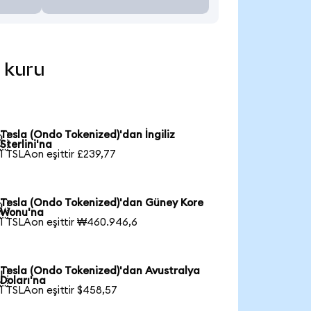
l kuru
Tesla (Ondo Tokenized)'dan İngiliz

Sterlini'na
1 TSLAon eşittir £239,77
Tesla (Ondo Tokenized)'dan Güney Kore

Wonu'na
1 TSLAon eşittir ₩460.946,6
Tesla (Ondo Tokenized)'dan Avustralya

Doları'na
1 TSLAon eşittir $458,57