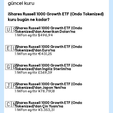
güncel kuru
iShares Russell 1000 Growth ETF (Ondo Tokenized)
kuru bugün ne kadar?
iShares Russell 1000 Growth ETF (Ondo
🇺🇸
Tokenized)'dan Amerikan Doları'na
1 IWFon eşittir $496,94
iShares Russell 1000 Growth ETF (Ondo
🇪🇺
Tokenized)'dan Euro'na
1 IWFon eşittir €431,25
iShares Russell 1000 Growth ETF (Ondo
🇬🇧
Tokenized)'dan İngiliz Sterlini'na
1 IWFon eşittir £369,39
iShares Russell 1000 Growth ETF (Ondo
🇯🇵
Tokenized)'dan Japon Yeni'na
1 IWFon eşittir ¥78.719,18
iShares Russell 1000 Growth ETF (Ondo
🇨🇳
Tokenized)'dan Çin Yuanı'na
1 IWFon eşittir ¥3.353,31