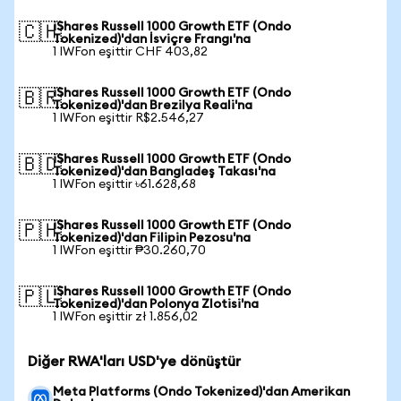
iShares Russell 1000 Growth ETF (Ondo
🇨🇭
Tokenized)'dan İsviçre Frangı'na
1 IWFon eşittir CHF 403,82
iShares Russell 1000 Growth ETF (Ondo
🇧🇷
Tokenized)'dan Brezilya Reali'na
1 IWFon eşittir R$2.546,27
iShares Russell 1000 Growth ETF (Ondo
🇧🇩
Tokenized)'dan Bangladeş Takası'na
1 IWFon eşittir ৳61.628,68
iShares Russell 1000 Growth ETF (Ondo
🇵🇭
Tokenized)'dan Filipin Pezosu'na
1 IWFon eşittir ₱30.260,70
iShares Russell 1000 Growth ETF (Ondo
🇵🇱
Tokenized)'dan Polonya Zlotisi'na
1 IWFon eşittir zł 1.856,02
Diğer RWA'ları USD'ye dönüştür
Meta Platforms (Ondo Tokenized)'dan Amerikan