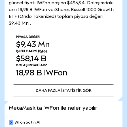
güncel fiyatı IWFon başına $496,94. Dolaşımdaki
arzı 18,98 B IWFon ve iShares Russell 1000 Growth
ETF (Ondo Tokenized) toplam piyasa değeri
$9,43 Mn .
PIYASA DEĞERI
$9,43 Mn
İŞLEM HACMI
(24S)
$58,14 B
DOLAŞIMDAKI ARZ
18,98 B
IWFon
DAHA FAZLA İSTATİSTİK GÖR
DAHA FAZLA İSTATİSTİK GÖR
MetaMask'ta IWFon ile neler yapılır
IWFon Satın Al