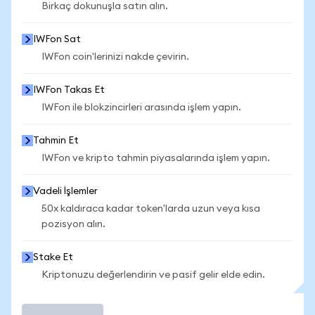
Birkaç dokunuşla satın alın.
IWFon Sat
IWFon coin'lerinizi nakde çevirin.
IWFon Takas Et
IWFon ile blokzincirleri arasında işlem yapın.
Tahmin Et
IWFon ve kripto tahmin piyasalarında işlem yapın.
Vadeli İşlemler
50x kaldıraca kadar token'larda uzun veya kısa
pozisyon alın.
Stake Et
Kriptonuzu değerlendirin ve pasif gelir elde edin.
İşlem Yap