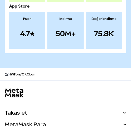
App Store
Puan
İndirme
Değerlendirme
4.7
50M+
75.8K
IWFon/ORCLon
MetaMask site alt bilgisi
Takas et
Takas İşlemleri
MetaMask Para
Tahmin Et
YENİ
Kripto Al