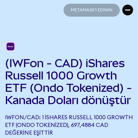
METAMASK'I EDİNİN
METAMASK'I EDİNİN
(IWFon - CAD) iShares
Russell 1000 Growth
ETF (Ondo Tokenized) -
Kanada Doları dönüştür
IWFON/CAD: 1 ISHARES RUSSELL 1000 GROWTH
ETF (ONDO TOKENIZED), 697,4884 CAD
DEĞERINE EŞITTIR