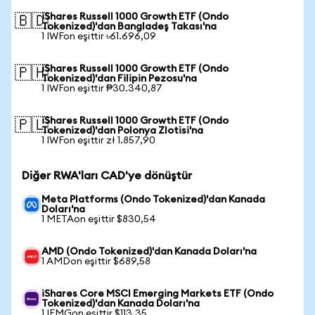
iShares Russell 1000 Growth ETF (Ondo
🇧🇩
Tokenized)'dan Bangladeş Takası'na
1 IWFon eşittir ৳61.696,09
iShares Russell 1000 Growth ETF (Ondo
🇵🇭
Tokenized)'dan Filipin Pezosu'na
1 IWFon eşittir ₱30.340,87
iShares Russell 1000 Growth ETF (Ondo
🇵🇱
Tokenized)'dan Polonya Zlotisi'na
1 IWFon eşittir zł 1.857,90
Diğer RWA'ları CAD'ye dönüştür
Meta Platforms (Ondo Tokenized)'dan Kanada
Doları'na
1 METAon eşittir $830,54
AMD (Ondo Tokenized)'dan Kanada Doları'na
1 AMDon eşittir $689,58
iShares Core MSCI Emerging Markets ETF (Ondo
Tokenized)'dan Kanada Doları'na
1 IEMGon eşittir $113,35