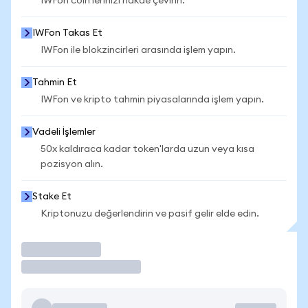
IWFon coin'lerinizi nakde çevirin.
IWFon Takas Et
IWFon ile blokzincirleri arasında işlem yapın.
Tahmin Et
IWFon ve kripto tahmin piyasalarında işlem yapın.
Vadeli İşlemler
50x kaldıraca kadar token'larda uzun veya kısa
pozisyon alın.
Stake Et
Kriptonuzu değerlendirin ve pasif gelir elde edin.
İşlem Yap