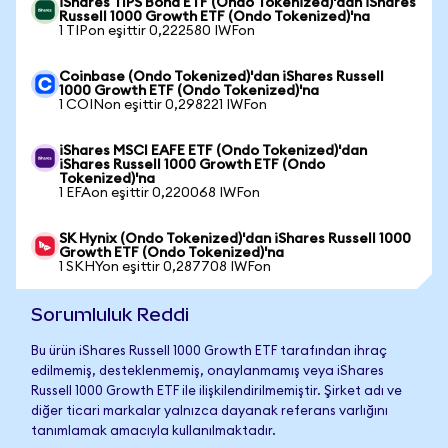
iShares TIPS Bond ETF (Ondo Tokenized)'dan iShares
Russell 1000 Growth ETF (Ondo Tokenized)'na
1 TIPon eşittir 0,222580 IWFon
Coinbase (Ondo Tokenized)'dan iShares Russell
1000 Growth ETF (Ondo Tokenized)'na
1 COINon eşittir 0,298221 IWFon
iShares MSCI EAFE ETF (Ondo Tokenized)'dan
iShares Russell 1000 Growth ETF (Ondo
Tokenized)'na
1 EFAon eşittir 0,220068 IWFon
SK Hynix (Ondo Tokenized)'dan iShares Russell 1000
Growth ETF (Ondo Tokenized)'na
1 SKHYon eşittir 0,287708 IWFon
Sorumluluk Reddi
Bu ürün iShares Russell 1000 Growth ETF tarafından ihraç
edilmemiş, desteklenmemiş, onaylanmamış veya iShares
Russell 1000 Growth ETF ile ilişkilendirilmemiştir. Şirket adı ve
diğer ticari markalar yalnızca dayanak referans varlığını
tanımlamak amacıyla kullanılmaktadır.