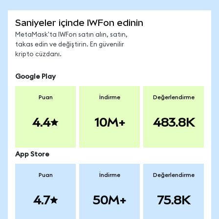
Saniyeler içinde IWFon edinin
MetaMask'ta IWFon satın alın, satın,
takas edin ve değiştirin. En güvenilir
kripto cüzdanı.
Google Play
Puan
İndirme
Değerlendirme
4.4
10M+
483.8K
App Store
Puan
İndirme
Değerlendirme
4.7
50M+
75.8K