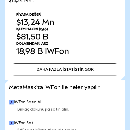
$13,24 Mn .
PIYASA DEĞERI
$13,24 Mn
İŞLEM HACMI
(24S)
$81,50 B
DOLAŞIMDAKI ARZ
18,98 B
IWFon
DAHA FAZLA İSTATİSTİK GÖR
DAHA FAZLA İSTATİSTİK GÖR
MetaMask'ta IWFon ile neler yapılır
IWFon Satın Al
Birkaç dokunuşla satın alın.
IWFon Sat