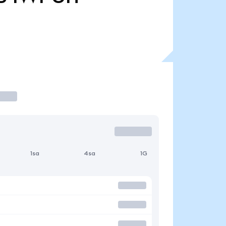
1sa
4sa
1G