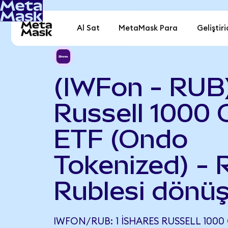
Al Sat
MetaMask Para
Geliştiri
(IWFon - RUB)
Russell 1000
ETF (Ondo
Tokenized) - 
Rublesi dönüş
IWFON/RUB: 1 ISHARES RUSSELL 100