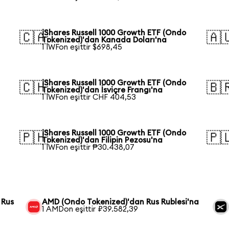
iShares Russell 1000 Growth ETF (Ondo
🇨🇦
🇦
Tokenized)'dan Kanada Doları'na
1 IWFon eşittir $698,45
iShares Russell 1000 Growth ETF (Ondo
🇨🇭
🇧
Tokenized)'dan İsviçre Frangı'na
1 IWFon eşittir CHF 404,53
iShares Russell 1000 Growth ETF (Ondo
🇵🇭
🇵
Tokenized)'dan Filipin Pezosu'na
1 IWFon eşittir ₱30.438,07
 Rus
AMD (Ondo Tokenized)'dan Rus Rublesi'na
1 AMDon eşittir ₽39.582,39