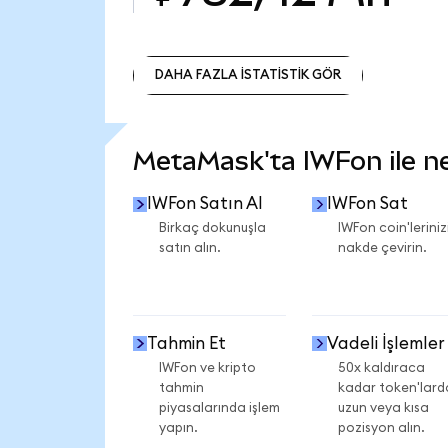
DAHA FAZLA İSTATİSTİK GÖR
DAHA FAZLA İSTATİSTİK GÖR
MetaMask'ta IWFon ile nel
IWFon Satın Al
IWFon Sat
Birkaç dokunuşla
IWFon coin'leriniz
satın alın.
nakde çevirin.
Tahmin Et
Vadeli İşlemler
IWFon ve kripto
50x kaldıraca
tahmin
kadar token'lard
piyasalarında işlem
uzun veya kısa
yapın.
pozisyon alın.