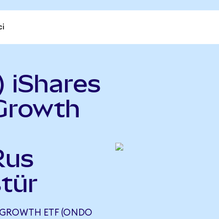
ci
 iShares
 Growth
Rus
tür
0 GROWTH ETF (ONDO