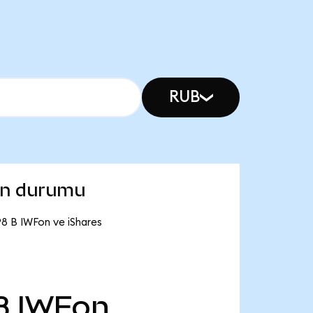
RUB
son durumu
98 B IWFon ve iShares
B
IWFon