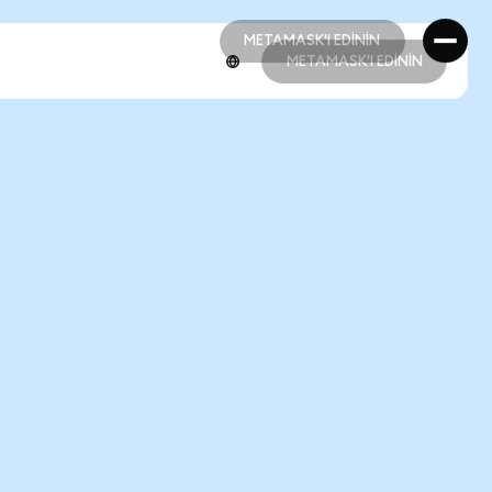
METAMASK'I EDİNİN
METAMASK'I EDİNİN
METAMASK'I EDİNİN
METAMASK'I EDİNİN