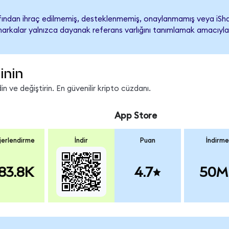
fından ihraç edilmemiş, desteklenmemiş, onaylanmamış veya iSha
ari markalar yalnızca dayanak referans varlığını tanımlamak amacıyla
inin
 ve değiştirin. En güvenilir kripto cüzdanı.
App Store
erlendirme
İndir
Puan
İndirme
83.8K
4.7
50M