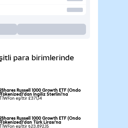
tli para birimlerinde
iShares Russell 1000 Growth ETF (Ondo

Tokenized)'dan İngiliz Sterlini'na
1 IWFon eşittir £371,14
iShares Russell 1000 Growth ETF (Ondo

Tokenized)'dan Türk Lirası'na
1 IWFon eşittir ₺23.892,15