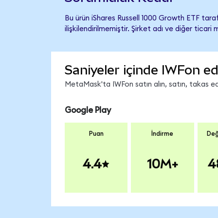
Bu ürün iShares Russell 1000 Growth ETF tara
ilişkilendirilmemiştir. Şirket adı ve diğer tic
Saniyeler içinde IWFon ed
MetaMask'ta IWFon satın alın, satın, takas edin
Google Play
Puan
İndirme
Değ
4.4
10M+
4