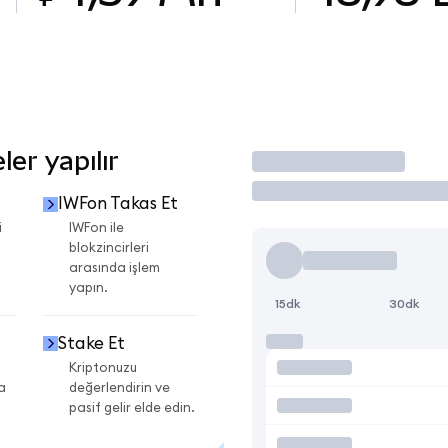
er yapılır
İşlem Yap
IWFon Takas Et
i
IWFon ile
blokzincirleri
arasında işlem
yapın.
15dk
30dk
Stake Et
Kriptonuzu
a
değerlendirin ve
pasif gelir elde edin.