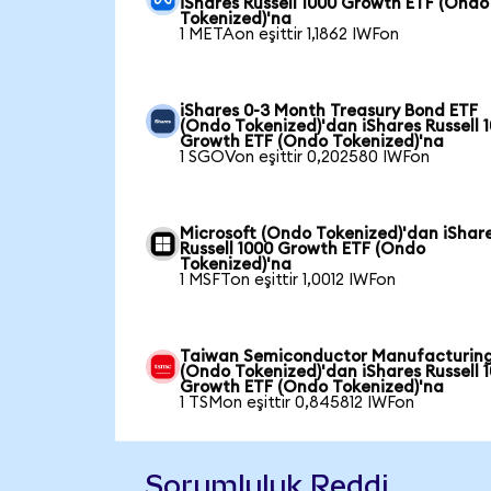
iShares Russell 1000 Growth ETF (Ondo
Tokenized)'na
1 METAon eşittir 1,1862 IWFon
iShares 0-3 Month Treasury Bond ETF
(Ondo Tokenized)'dan iShares Russell 
Growth ETF (Ondo Tokenized)'na
1 SGOVon eşittir 0,202580 IWFon
Microsoft (Ondo Tokenized)'dan iShar
Russell 1000 Growth ETF (Ondo
Tokenized)'na
1 MSFTon eşittir 1,0012 IWFon
Taiwan Semiconductor Manufacturin
(Ondo Tokenized)'dan iShares Russell 
Growth ETF (Ondo Tokenized)'na
1 TSMon eşittir 0,845812 IWFon
Sorumluluk Reddi