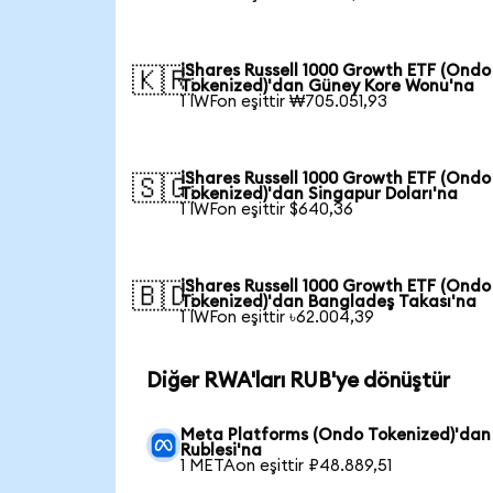
iShares Russell 1000 Growth ETF (Ondo
🇰🇷
Tokenized)'dan Güney Kore Wonu'na
1 IWFon eşittir ₩705.051,93
iShares Russell 1000 Growth ETF (Ondo
🇸🇬
Tokenized)'dan Singapur Doları'na
1 IWFon eşittir $640,36
iShares Russell 1000 Growth ETF (Ondo
🇧🇩
Tokenized)'dan Bangladeş Takası'na
1 IWFon eşittir ৳62.004,39
Diğer RWA'ları RUB'ye dönüştür
Meta Platforms (Ondo Tokenized)'dan
Rublesi'na
1 METAon eşittir ₽48.889,51