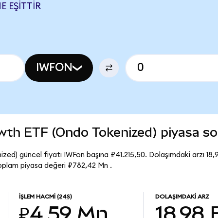
E EŞITTIR
IWFON
owth ETF (Ondo Tokenized) piyasa 
zed) güncel fiyatı IWFon başına ₽41.215,50. Dolaşımdaki arzı 18,
oplam piyasa değeri ₽782,42 Mn .
İŞLEM HACMI
(24S)
DOLAŞIMDAKI ARZ
₽4,59 Mn
18,98 