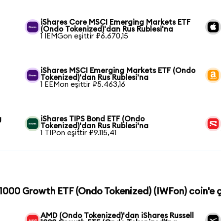
iShares Core MSCI Emerging Markets ETF
(Ondo Tokenized)'dan Rus Rublesi'na
1 IEMGon eşittir ₽6.670,15
iShares MSCI Emerging Markets ETF (Ondo
Tokenized)'dan Rus Rublesi'na
1 EEMon eşittir ₽5.463,16
g
iShares TIPS Bond ETF (Ondo
Tokenized)'dan Rus Rublesi'na
1 TIPon eşittir ₽9.115,41
l 1000 Growth ETF (Ondo Tokenized) (IWFon) coin'e ç
AMD (Ondo Tokenized)'dan iShares Russell