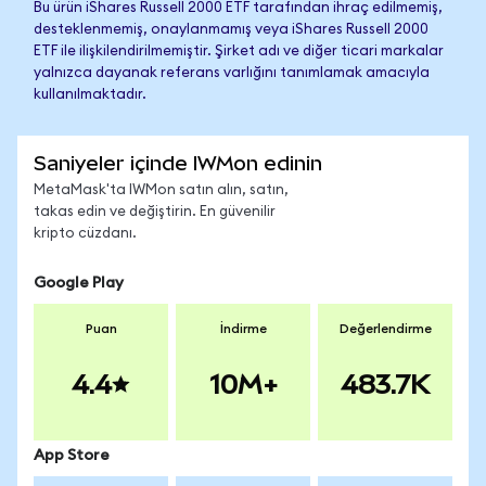
Bu ürün iShares Russell 2000 ETF tarafından ihraç edilmemiş,
desteklenmemiş, onaylanmamış veya iShares Russell 2000
ETF ile ilişkilendirilmemiştir. Şirket adı ve diğer ticari markalar
yalnızca dayanak referans varlığını tanımlamak amacıyla
kullanılmaktadır.
Saniyeler içinde IWMon edinin
MetaMask'ta IWMon satın alın, satın,
takas edin ve değiştirin. En güvenilir
kripto cüzdanı.
Google Play
Puan
İndirme
Değerlendirme
4.4
10M+
483.7K
App Store