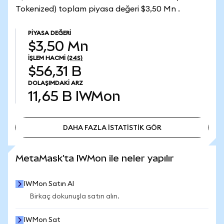
Tokenized) toplam piyasa değeri $3,50 Mn .
PIYASA DEĞERI
$3,50 Mn
İŞLEM HACMI
(24S)
$56,31 B
DOLAŞIMDAKI ARZ
11,65 B
IWMon
DAHA FAZLA İSTATİSTİK GÖR
DAHA FAZLA İSTATİSTİK GÖR
MetaMask'ta IWMon ile neler yapılır
IWMon Satın Al
Birkaç dokunuşla satın alın.
IWMon Sat