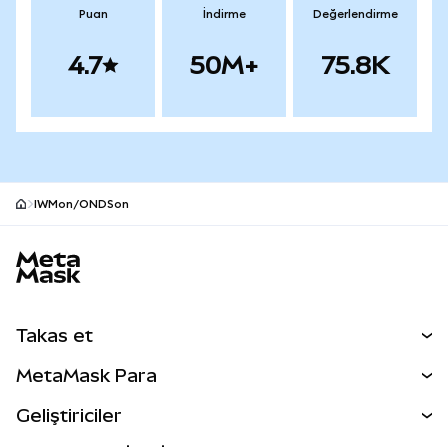
Puan
İndirme
Değerlendirme
4.7
50M+
75.8K
IWMon/ONDSon
MetaMask site alt bilgisi
Takas et
Takas İşlemleri
MetaMask Para
Tahmin Et
YENİ
Kripto Al
Geliştiriciler
Perps
YENİ
MetaMask Kart
Dökümantasyon