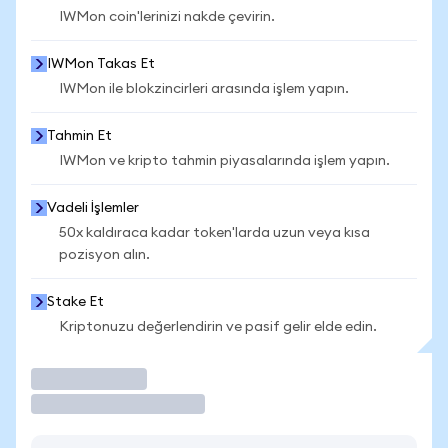
IWMon coin'lerinizi nakde çevirin.
IWMon Takas Et
IWMon ile blokzincirleri arasında işlem yapın.
Tahmin Et
IWMon ve kripto tahmin piyasalarında işlem yapın.
Vadeli İşlemler
50x kaldıraca kadar token'larda uzun veya kısa
pozisyon alın.
Stake Et
Kriptonuzu değerlendirin ve pasif gelir elde edin.
İşlem Yap