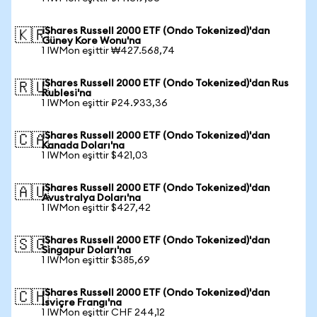
iShares Russell 2000 ETF (Ondo Tokenized)'dan
🇰🇷
Güney Kore Wonu'na
1 IWMon eşittir ₩427.568,74
iShares Russell 2000 ETF (Ondo Tokenized)'dan Rus
🇷🇺
Rublesi'na
1 IWMon eşittir ₽24.933,36
iShares Russell 2000 ETF (Ondo Tokenized)'dan
🇨🇦
Kanada Doları'na
1 IWMon eşittir $421,03
iShares Russell 2000 ETF (Ondo Tokenized)'dan
🇦🇺
Avustralya Doları'na
1 IWMon eşittir $427,42
iShares Russell 2000 ETF (Ondo Tokenized)'dan
🇸🇬
Singapur Doları'na
1 IWMon eşittir $385,69
iShares Russell 2000 ETF (Ondo Tokenized)'dan
🇨🇭
İsviçre Frangı'na
1 IWMon eşittir CHF 244,12