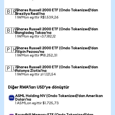
iShares Russell 2000 ETF (Ondo Tokenized)'dan
🇧🇷
Brezilya Reali'na
1 IWMon eşittir R$1.539,26
iShares Russell 2000 ETF (Ondo Tokenized)'dan
🇧🇩
Bangladeş Takası'na
1 IWMon eşittir ৳37.182,12
iShares Russell 2000 ETF (Ondo Tokenized)'dan
🇵🇭
Filipin Pezosu'na
1 IWMon eşittir ₱18.252,31
iShares Russell 2000 ETF (Ondo Tokenized)'dan
🇵🇱
Polonya Zlotisi'na
1 IWMon eşittir zł 1.121,54
Diğer RWA'ları USD'ye dönüştür
ASML Holding NV (Ondo Tokenized)'dan Amerikan
Doları'na
1 ASMLon eşittir $1.725,73