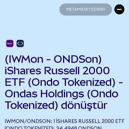
METAMASK'I EDİNİN
METAMASK'I EDİNİN
(IWMon - ONDSon)
iShares Russell 2000
ETF (Ondo Tokenized) -
Ondas Holdings (Ondo
Tokenized) dönüştür
IWMON/ONDSON: 1 ISHARES RUSSELL 2000 ETF
(ONDO TOKENIZED), 34,4948 ONDSON