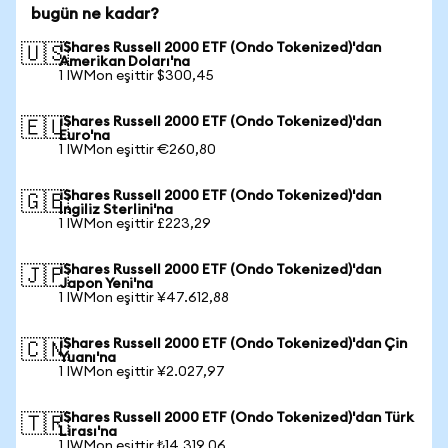
bugün ne kadar?
iShares Russell 2000 ETF (Ondo Tokenized)'dan
🇺🇸
Amerikan Doları'na
1 IWMon eşittir $300,45
iShares Russell 2000 ETF (Ondo Tokenized)'dan
🇪🇺
Euro'na
1 IWMon eşittir €260,80
iShares Russell 2000 ETF (Ondo Tokenized)'dan
🇬🇧
İngiliz Sterlini'na
1 IWMon eşittir £223,29
iShares Russell 2000 ETF (Ondo Tokenized)'dan
🇯🇵
Japon Yeni'na
1 IWMon eşittir ¥47.612,88
iShares Russell 2000 ETF (Ondo Tokenized)'dan Çin
🇨🇳
Yuanı'na
1 IWMon eşittir ¥2.027,97
iShares Russell 2000 ETF (Ondo Tokenized)'dan Türk
🇹🇷
Lirası'na
1 IWMon eşittir ₺14.319,06