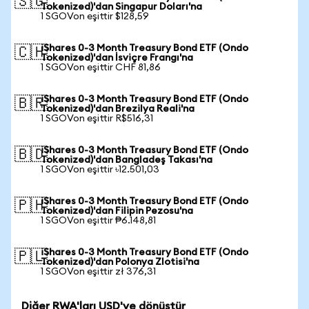
🇸🇬
Tokenized)'dan Singapur Doları'na
1 SGOVon eşittir $128,59
iShares 0-3 Month Treasury Bond ETF (Ondo
🇨🇭
Tokenized)'dan İsviçre Frangı'na
1 SGOVon eşittir CHF 81,86
iShares 0-3 Month Treasury Bond ETF (Ondo
🇧🇷
Tokenized)'dan Brezilya Reali'na
1 SGOVon eşittir R$516,31
iShares 0-3 Month Treasury Bond ETF (Ondo
🇧🇩
Tokenized)'dan Bangladeş Takası'na
1 SGOVon eşittir ৳12.501,03
iShares 0-3 Month Treasury Bond ETF (Ondo
🇵🇭
Tokenized)'dan Filipin Pezosu'na
1 SGOVon eşittir ₱6.148,81
iShares 0-3 Month Treasury Bond ETF (Ondo
🇵🇱
Tokenized)'dan Polonya Zlotisi'na
1 SGOVon eşittir zł 376,31
Diğer RWA'ları USD'ye dönüştür