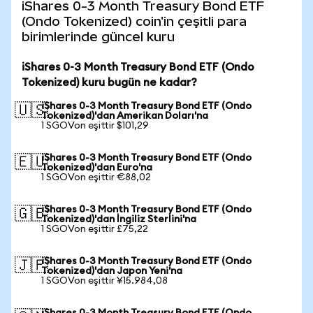
iShares 0-3 Month Treasury Bond ETF
(Ondo Tokenized) coin'in çeşitli para
birimlerinde güncel kuru
iShares 0-3 Month Treasury Bond ETF (Ondo
Tokenized) kuru bugün ne kadar?
iShares 0-3 Month Treasury Bond ETF (Ondo
🇺🇸
Tokenized)'dan Amerikan Doları'na
1 SGOVon eşittir $101,29
iShares 0-3 Month Treasury Bond ETF (Ondo
🇪🇺
Tokenized)'dan Euro'na
1 SGOVon eşittir €88,02
iShares 0-3 Month Treasury Bond ETF (Ondo
🇬🇧
Tokenized)'dan İngiliz Sterlini'na
1 SGOVon eşittir £75,22
iShares 0-3 Month Treasury Bond ETF (Ondo
🇯🇵
Tokenized)'dan Japon Yeni'na
1 SGOVon eşittir ¥15.984,08