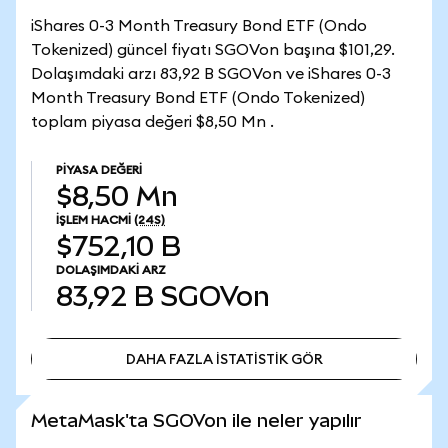
iShares 0-3 Month Treasury Bond ETF (Ondo
Tokenized) güncel fiyatı SGOVon başına $101,29.
Dolaşımdaki arzı 83,92 B SGOVon ve iShares 0-3
Month Treasury Bond ETF (Ondo Tokenized)
toplam piyasa değeri $8,50 Mn .
PIYASA DEĞERI
$8,50 Mn
İŞLEM HACMI
(24S)
$752,10 B
DOLAŞIMDAKI ARZ
83,92 B
SGOVon
DAHA FAZLA İSTATİSTİK GÖR
DAHA FAZLA İSTATİSTİK GÖR
MetaMask'ta SGOVon ile neler yapılır