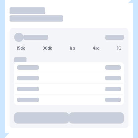
İşlem Yap
15dk
30dk
1sa
4sa
1G