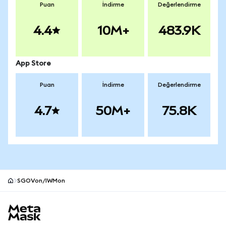
Puan
İndirme
Değerlendirme
4.4
10M+
483.9K
App Store
Puan
İndirme
Değerlendirme
4.7
50M+
75.8K
SGOVon/IWMon
MetaMask site alt bilgisi