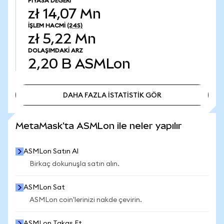
PIYASA DEĞERI
zł 14,07 Mn
İŞLEM HACMI
(24S)
zł 5,22 Mn
DOLAŞIMDAKI ARZ
2,20 B
ASMLon
DAHA FAZLA İSTATİSTİK GÖR
DAHA FAZLA İSTATİSTİK GÖR
MetaMask'ta ASMLon ile neler yapılır
ASMLon Satın Al
Birkaç dokunuşla satın alın.
ASMLon Sat
ASMLon coin'lerinizi nakde çevirin.
ASMLon Takas Et