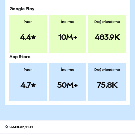
Google Play
Puan
İndirme
Değerlendirme
4.4
10M+
483.9K
App Store
Puan
İndirme
Değerlendirme
4.7
50M+
75.8K
ASMLon/PLN