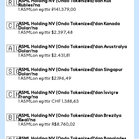
ASML Holding NV (Ondo Tokenized)'dan Rus
🇷🇺
Rublesi'na
1 ASMLon eşittir ₽141.379,00
ASML Holding NV (Ondo Tokenized)'dan Kanada
🇨🇦
Doları'na
1 ASMLon eşittir $2.397,48
ASML Holding NV (Ondo Tokenized)'dan Avustralya
🇦🇺
Doları'na
1 ASMLon eşittir $2.431,81
ASML Holding NV (Ondo Tokenized)'dan Singapur
🇸🇬
Doları'na
1 ASMLon eşittir $2.196,49
ASML Holding NV (Ondo Tokenized)'dan İsviçre
🇨🇭
Frangı'na
1 ASMLon eşittir CHF 1.388,63
ASML Holding NV (Ondo Tokenized)'dan Brezilya
🇧🇷
Reali'na
1 ASMLon eşittir R$8.760,02
ASML Holding NV (Ondo Tokenized)'dan Bangladeş