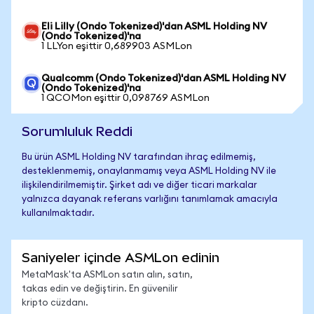
Eli Lilly (Ondo Tokenized)'dan ASML Holding NV
(Ondo Tokenized)'na
1 LLYon eşittir 0,689903 ASMLon
Qualcomm (Ondo Tokenized)'dan ASML Holding NV
(Ondo Tokenized)'na
1 QCOMon eşittir 0,098769 ASMLon
Sorumluluk Reddi
Bu ürün ASML Holding NV tarafından ihraç edilmemiş,
desteklenmemiş, onaylanmamış veya ASML Holding NV ile
ilişkilendirilmemiştir. Şirket adı ve diğer ticari markalar
yalnızca dayanak referans varlığını tanımlamak amacıyla
kullanılmaktadır.
Saniyeler içinde ASMLon edinin
MetaMask'ta ASMLon satın alın, satın,
takas edin ve değiştirin. En güvenilir
kripto cüzdanı.