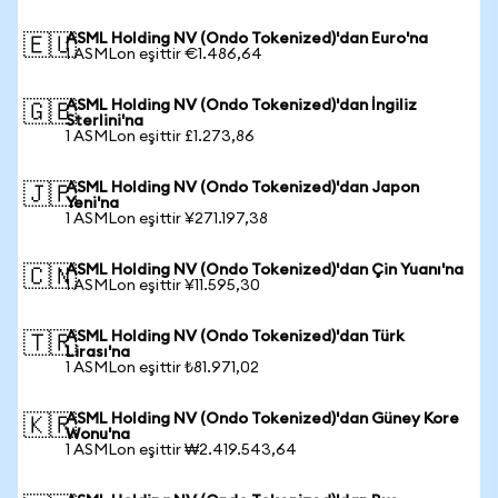
ASML Holding NV (Ondo Tokenized)'dan Euro'na
🇪🇺
1 ASMLon eşittir €1.486,64
ASML Holding NV (Ondo Tokenized)'dan İngiliz
🇬🇧
Sterlini'na
1 ASMLon eşittir £1.273,86
ASML Holding NV (Ondo Tokenized)'dan Japon
🇯🇵
Yeni'na
1 ASMLon eşittir ¥271.197,38
ASML Holding NV (Ondo Tokenized)'dan Çin Yuanı'na
🇨🇳
1 ASMLon eşittir ¥11.595,30
ASML Holding NV (Ondo Tokenized)'dan Türk
🇹🇷
Lirası'na
1 ASMLon eşittir ₺81.971,02
ASML Holding NV (Ondo Tokenized)'dan Güney Kore
🇰🇷
Wonu'na
1 ASMLon eşittir ₩2.419.543,64