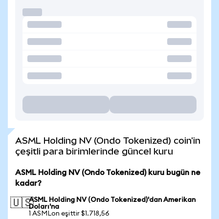
ASML Holding NV (Ondo Tokenized) coin'in
çeşitli para birimlerinde güncel kuru
ASML Holding NV (Ondo Tokenized) kuru bugün ne
kadar?
ASML Holding NV (Ondo Tokenized)'dan Amerikan
🇺🇸
Doları'na
1 ASMLon eşittir $1.718,56