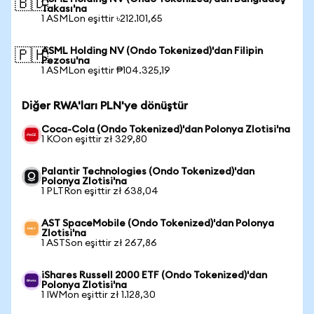
🇧🇩
Takası'na
1 ASMLon eşittir ৳212.101,65
ASML Holding NV (Ondo Tokenized)'dan Filipin
🇵🇭
Pezosu'na
1 ASMLon eşittir ₱104.325,19
Diğer RWA'ları PLN'ye dönüştür
Coca-Cola (Ondo Tokenized)'dan Polonya Zlotisi'na
1 KOon eşittir zł 329,80
Palantir Technologies (Ondo Tokenized)'dan
Polonya Zlotisi'na
1 PLTRon eşittir zł 638,04
AST SpaceMobile (Ondo Tokenized)'dan Polonya
Zlotisi'na
1 ASTSon eşittir zł 267,86
iShares Russell 2000 ETF (Ondo Tokenized)'dan
Polonya Zlotisi'na
1 IWMon eşittir zł 1.128,30