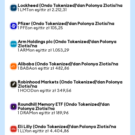
Lockheed (Ondo Tokenized)'dan Polonya Zlotisi'na
1 LMTon eşittir zł 2.212,31
Pfizer (Ondo Tokenized)'dan Polonya Zlotisi'na
1 PFEon eşittir zł 105,25
Arm Holdings plc (Ondo Tokenized)'dan Polonya
Zlotisi'na
1 ARMon eşittir zł 1.053,29
Alibaba (Ondo Tokenized)'dan Polonya Zlotisi'na
1 BABAon eşittir zł 482,86
Robinhood Markets (Ondo Tokenized)'dan Polonya
Zlotisi'na
1 HOODon eşittir zł 349,56
Roundhill Memory ETF (Ondo Tokenized)'dan
Polonya Zlotisi'na
1 DRAMon eşittir zł 189,96
Eli Lilly (Ondo Tokenized)'dan Polonya Zlotisi'na
1 LLYon eşittir zł 4.404,86