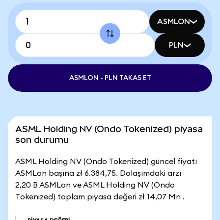
ASMLON
PLN
ASMLON - PLN TAKAS ET
ASML Holding NV (Ondo Tokenized) piyasa
son durumu
ASML Holding NV (Ondo Tokenized) güncel fiyatı
ASMLon başına zł 6.384,75. Dolaşımdaki arzı
2,20 B ASMLon ve ASML Holding NV (Ondo
Tokenized) toplam piyasa değeri zł 14,07 Mn .