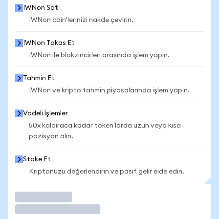
IWNon Sat
IWNon coin'lerinizi nakde çevirin.
IWNon Takas Et
IWNon ile blokzincirleri arasında işlem yapın.
Tahmin Et
IWNon ve kripto tahmin piyasalarında işlem yapın.
Vadeli İşlemler
50x kaldıraca kadar token'larda uzun veya kısa
pozisyon alın.
Stake Et
Kriptonuzu değerlendirin ve pasif gelir elde edin.
İşlem Yap