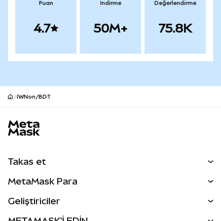
Puan
İndirme
Değerlendirme
4.7
50M+
75.8K
IWNon/BDT
MetaMask site alt bilgisi
Takas et
Takas İşlemleri
MetaMask Para
Tahmin Et
YENİ
Kripto Al
Geliştiriciler
Perps
YENİ
MetaMask Kart
Dökümantasyon
METAMASK'İ EDİN