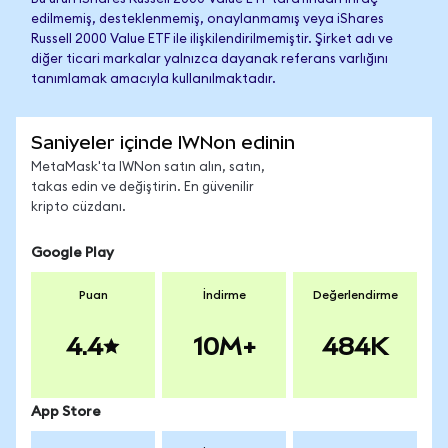
edilmemiş, desteklenmemiş, onaylanmamış veya iShares
Russell 2000 Value ETF ile ilişkilendirilmemiştir. Şirket adı ve
diğer ticari markalar yalnızca dayanak referans varlığını
tanımlamak amacıyla kullanılmaktadır.
Saniyeler içinde IWNon edinin
MetaMask'ta IWNon satın alın, satın,
takas edin ve değiştirin. En güvenilir
kripto cüzdanı.
Google Play
Puan
İndirme
Değerlendirme
4.4
10M+
484K
App Store