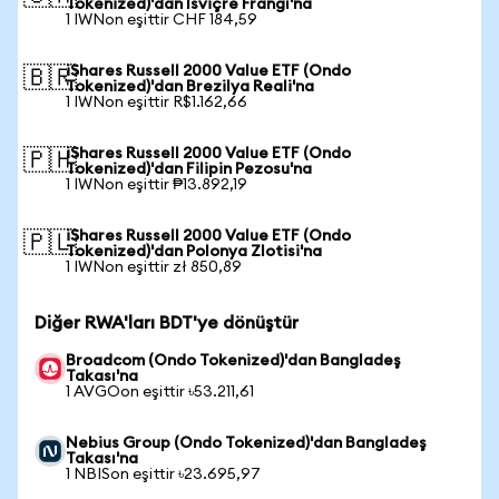
Tokenized)'dan İsviçre Frangı'na
1 IWNon eşittir CHF 184,59
iShares Russell 2000 Value ETF (Ondo
🇧🇷
Tokenized)'dan Brezilya Reali'na
1 IWNon eşittir R$1.162,66
iShares Russell 2000 Value ETF (Ondo
🇵🇭
Tokenized)'dan Filipin Pezosu'na
1 IWNon eşittir ₱13.892,19
iShares Russell 2000 Value ETF (Ondo
🇵🇱
Tokenized)'dan Polonya Zlotisi'na
1 IWNon eşittir zł 850,89
Diğer RWA'ları BDT'ye dönüştür
Broadcom (Ondo Tokenized)'dan Bangladeş
Takası'na
1 AVGOon eşittir ৳53.211,61
Nebius Group (Ondo Tokenized)'dan Bangladeş
Takası'na
1 NBISon eşittir ৳23.695,97