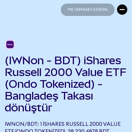
METAMASK'I EDİNİN
METAMASK'I EDİNİN
(IWNon - BDT) iShares
Russell 2000 Value ETF
(Ondo Tokenized) -
Bangladeş Takası
dönüştür
IWNON/BDT: 1 ISHARES RUSSELL 2000 VALUE
ETF (ONDO TOKENIZED), 28.230,6878 BDT