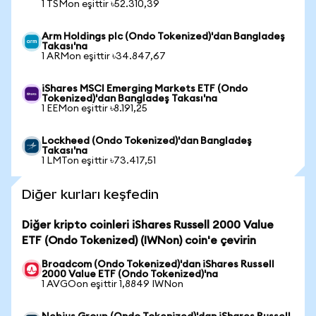
1 TSMon eşittir ৳52.310,39
Arm Holdings plc (Ondo Tokenized)'dan Bangladeş
Takası'na
1 ARMon eşittir ৳34.847,67
iShares MSCI Emerging Markets ETF (Ondo
Tokenized)'dan Bangladeş Takası'na
1 EEMon eşittir ৳8.191,25
Lockheed (Ondo Tokenized)'dan Bangladeş
Takası'na
1 LMTon eşittir ৳73.417,51
Diğer kurları keşfedin
Diğer kripto coinleri iShares Russell 2000 Value
ETF (Ondo Tokenized) (IWNon) coin'e çevirin
Broadcom (Ondo Tokenized)'dan iShares Russell
2000 Value ETF (Ondo Tokenized)'na
1 AVGOon eşittir 1,8849 IWNon