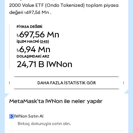
2000 Value ETF (Ondo Tokenized) toplam piyasa
değeri ৳697,56 Mn .
PIYASA DEĞERI
৳697,56 Mn
İŞLEM HACMI
(24S)
৳6,94 Mn
DOLAŞIMDAKI ARZ
24,71 B
IWNon
DAHA FAZLA İSTATİSTİK GÖR
DAHA FAZLA İSTATİSTİK GÖR
MetaMask'ta IWNon ile neler yapılır
IWNon Satın Al
Birkaç dokunuşla satın alın.