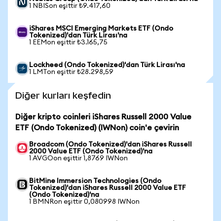
1 NBISon eşittir ₺9.417,60
iShares MSCI Emerging Markets ETF (Ondo
Tokenized)'dan Türk Lirası'na
1 EEMon eşittir ₺3.165,75
Lockheed (Ondo Tokenized)'dan Türk Lirası'na
1 LMTon eşittir ₺28.298,59
Diğer kurları keşfedin
Diğer kripto coinleri iShares Russell 2000 Value
ETF (Ondo Tokenized) (IWNon) coin'e çevirin
Broadcom (Ondo Tokenized)'dan iShares Russell
2000 Value ETF (Ondo Tokenized)'na
1 AVGOon eşittir 1,8769 IWNon
BitMine Immersion Technologies (Ondo
Tokenized)'dan iShares Russell 2000 Value ETF
(Ondo Tokenized)'na
1 BMNRon eşittir 0,080998 IWNon