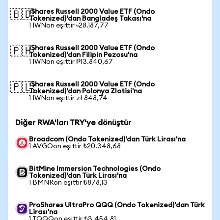
iShares Russell 2000 Value ETF (Ondo
🇧🇩
Tokenized)'dan Bangladeş Takası'na
1 IWNon eşittir ৳28.187,77
iShares Russell 2000 Value ETF (Ondo
🇵🇭
Tokenized)'dan Filipin Pezosu'na
1 IWNon eşittir ₱13.840,67
iShares Russell 2000 Value ETF (Ondo
🇵🇱
Tokenized)'dan Polonya Zlotisi'na
1 IWNon eşittir zł 848,74
Diğer RWA'ları TRY'ye dönüştür
Broadcom (Ondo Tokenized)'dan Türk Lirası'na
1 AVGOon eşittir ₺20.348,68
BitMine Immersion Technologies (Ondo
Tokenized)'dan Türk Lirası'na
1 BMNRon eşittir ₺878,13
ProShares UltraPro QQQ (Ondo Tokenized)'dan Türk
Lirası'na
1 TQQQon eşittir ₺3.454,81