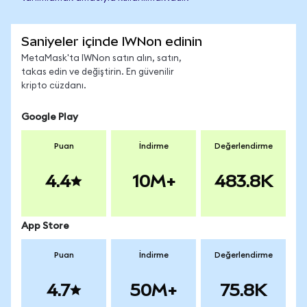
Saniyeler içinde IWNon edinin
MetaMask'ta IWNon satın alın, satın,
takas edin ve değiştirin. En güvenilir
kripto cüzdanı.
Google Play
Puan
İndirme
Değerlendirme
4.4
10M+
483.8K
App Store
Puan
İndirme
Değerlendirme
4.7
50M+
75.8K