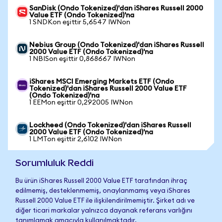
SanDisk (Ondo Tokenized)'dan iShares Russell 2000
Value ETF (Ondo Tokenized)'na
1 SNDKon eşittir 5,6547 IWNon
Nebius Group (Ondo Tokenized)'dan iShares Russell
2000 Value ETF (Ondo Tokenized)'na
1 NBISon eşittir 0,868667 IWNon
iShares MSCI Emerging Markets ETF (Ondo
Tokenized)'dan iShares Russell 2000 Value ETF
(Ondo Tokenized)'na
1 EEMon eşittir 0,292005 IWNon
Lockheed (Ondo Tokenized)'dan iShares Russell
2000 Value ETF (Ondo Tokenized)'na
1 LMTon eşittir 2,6102 IWNon
Sorumluluk Reddi
Bu ürün iShares Russell 2000 Value ETF tarafından ihraç
edilmemiş, desteklenmemiş, onaylanmamış veya iShares
Russell 2000 Value ETF ile ilişkilendirilmemiştir. Şirket adı ve
diğer ticari markalar yalnızca dayanak referans varlığını
tanımlamak amacıyla kullanılmaktadır.