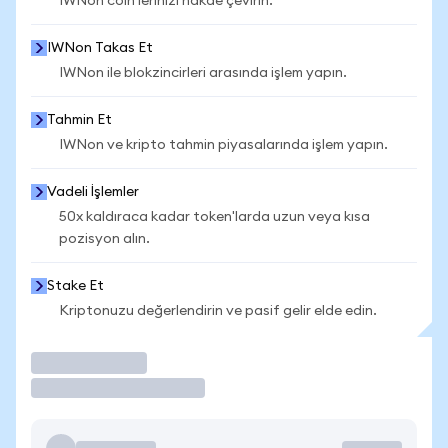
IWNon coin'lerinizi nakde çevirin.
IWNon Takas Et
IWNon ile blokzincirleri arasında işlem yapın.
Tahmin Et
IWNon ve kripto tahmin piyasalarında işlem yapın.
Vadeli İşlemler
50x kaldıraca kadar token'larda uzun veya kısa
pozisyon alın.
Stake Et
Kriptonuzu değerlendirin ve pasif gelir elde edin.
İşlem Yap