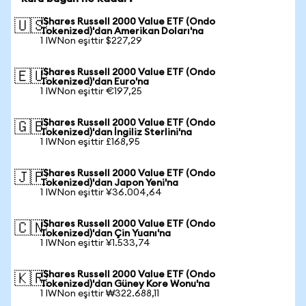
iShares Russell 2000 Value ETF (Ondo
🇺🇸
Tokenized)'dan Amerikan Doları'na
1 IWNon eşittir $227,29
iShares Russell 2000 Value ETF (Ondo
🇪🇺
Tokenized)'dan Euro'na
1 IWNon eşittir €197,25
iShares Russell 2000 Value ETF (Ondo
🇬🇧
Tokenized)'dan İngiliz Sterlini'na
1 IWNon eşittir £168,95
iShares Russell 2000 Value ETF (Ondo
🇯🇵
Tokenized)'dan Japon Yeni'na
1 IWNon eşittir ¥36.004,64
iShares Russell 2000 Value ETF (Ondo
🇨🇳
Tokenized)'dan Çin Yuanı'na
1 IWNon eşittir ¥1.533,74
iShares Russell 2000 Value ETF (Ondo
🇰🇷
Tokenized)'dan Güney Kore Wonu'na
1 IWNon eşittir ₩322.688,11