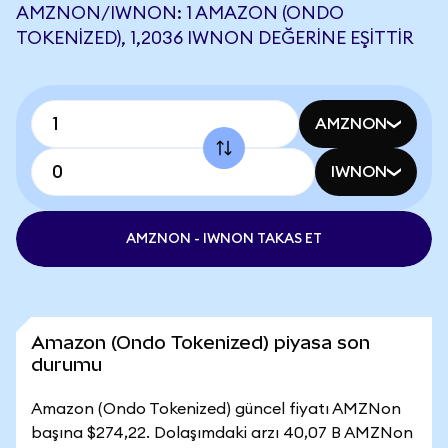
AMZNON/IWNON: 1 AMAZON (ONDO
TOKENIZED), 1,2036 IWNON DEĞERINE EŞITTIR
AMZNON
IWNON
AMZNON - IWNON TAKAS ET
Amazon (Ondo Tokenized) piyasa son
durumu
Amazon (Ondo Tokenized) güncel fiyatı AMZNon
başına $274,22. Dolaşımdaki arzı 40,07 B AMZNon