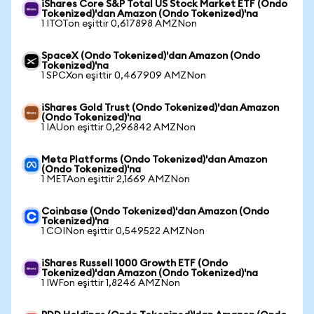
iShares Core S&P Total US Stock Market ETF (Ondo
Tokenized)'dan Amazon (Ondo Tokenized)'na
1 ITOTon eşittir 0,617898 AMZNon
SpaceX (Ondo Tokenized)'dan Amazon (Ondo
Tokenized)'na
1 SPCXon eşittir 0,467909 AMZNon
iShares Gold Trust (Ondo Tokenized)'dan Amazon
(Ondo Tokenized)'na
1 IAUon eşittir 0,296842 AMZNon
Meta Platforms (Ondo Tokenized)'dan Amazon
(Ondo Tokenized)'na
1 METAon eşittir 2,1669 AMZNon
Coinbase (Ondo Tokenized)'dan Amazon (Ondo
Tokenized)'na
1 COINon eşittir 0,549522 AMZNon
iShares Russell 1000 Growth ETF (Ondo
Tokenized)'dan Amazon (Ondo Tokenized)'na
1 IWFon eşittir 1,8246 AMZNon