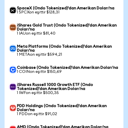
SpaceX (Ondo Tokenized)'dan Amerikan Doları'na
1 SPCXon eşittir $128,31
iShares Gold Trust (Ondo Tokenized)'dan Amerikan
Doları'na
1 IAUon eşittir $81,40
Meta Platforms (Ondo Tokenized)'dan Amerikan
Doları'na
1 METAon eşittir $594,21
Coinbase (Ondo Tokenized)'dan Amerikan Doları'na
1 COINon eşittir $150,69
iShares Russell 1000 Growth ETF (Ondo
Tokenized)'dan Amerikan Doları'na
1 IWFon eşittir $500,35
PDD Holdings (Ondo Tokenized)'dan Amerikan
Doları'na
1 PDDon eşittir $91,02
AMD (Ondo Tokenized)'dan Amerikan Doları'na