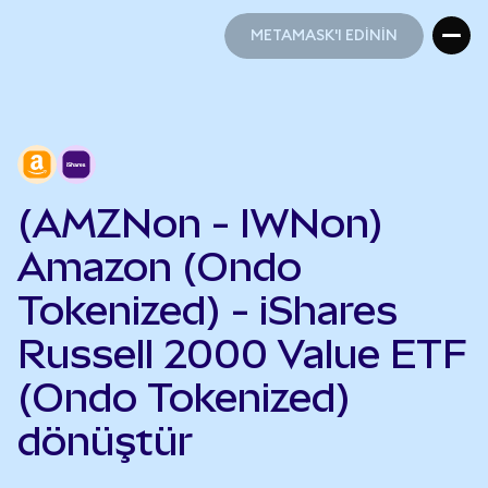
METAMASK'I EDİNİN
METAMASK'I EDİNİN
(AMZNon - IWNon)
Amazon (Ondo
Tokenized) - iShares
Russell 2000 Value ETF
(Ondo Tokenized)
dönüştür