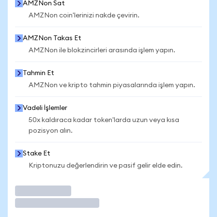
AMZNon Sat
AMZNon coin'lerinizi nakde çevirin.
AMZNon Takas Et
AMZNon ile blokzincirleri arasında işlem yapın.
Tahmin Et
AMZNon ve kripto tahmin piyasalarında işlem yapın.
Vadeli İşlemler
50x kaldıraca kadar token'larda uzun veya kısa
pozisyon alın.
Stake Et
Kriptonuzu değerlendirin ve pasif gelir elde edin.
İşlem Yap