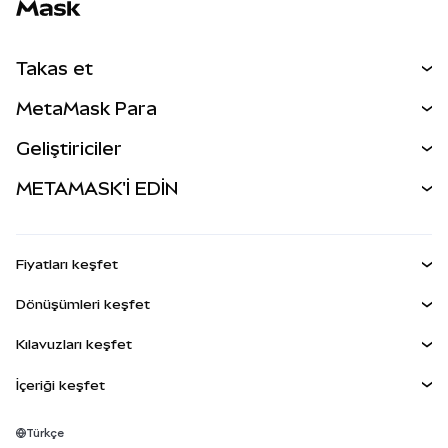
Takas et
Takas İşlemleri
MetaMask Para
Tahmin Et
YENİ
Kripto Al
Geliştiriciler
Perps
YENİ
MetaMask Kart
Dökümantasyon
METAMASK'İ EDİN
RWA'lar
mUSD
YENİ
Kontrol Paneli
İşlem Kalkanı
Kazan
Smart Accounts Kit
Agent Wallet
YENİ
Fiyatları keşfet
Gömülü Cüzdanlar
Snap'ler
Bitcoin Fiyatı
Dönüşümleri keşfet
MetaMask Connect
Ethereum Fiyatı
Ödüller
YENİ
BTC'den USD'ye
Solana Fiyatı
Kılavuzları keşfet
Snap'ler
Güvenlik
ETH'den USD'ye
BTC Satın Al
Shiba Inu Fiyatı
USDT'den INR'ye
İçeriği keşfet
Web3 Servisleri
Destek
ETH Satın Al
Pepe Fiyatı
Bitcoin cüzdanı
BTC'den USDT'ye
SOL Satın Al
Kariyer
Tether Fiyatı
Solana cüzdanı
Türkçe
BTC'den INR'ye