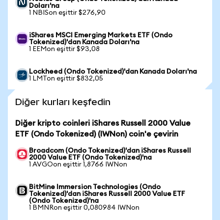
Doları'na
1 NBISon eşittir $276,90
iShares MSCI Emerging Markets ETF (Ondo
Tokenized)'dan Kanada Doları'na
1 EEMon eşittir $93,08
Lockheed (Ondo Tokenized)'dan Kanada Doları'na
1 LMTon eşittir $832,05
Diğer kurları keşfedin
Diğer kripto coinleri iShares Russell 2000 Value
ETF (Ondo Tokenized) (IWNon) coin'e çevirin
Broadcom (Ondo Tokenized)'dan iShares Russell
2000 Value ETF (Ondo Tokenized)'na
1 AVGOon eşittir 1,8766 IWNon
BitMine Immersion Technologies (Ondo
Tokenized)'dan iShares Russell 2000 Value ETF
(Ondo Tokenized)'na
1 BMNRon eşittir 0,080984 IWNon