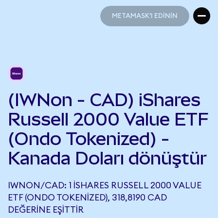
METAMASK'I EDİNİN
METAMASK'I EDİNİN
(IWNon - CAD) iShares
Russell 2000 Value ETF
(Ondo Tokenized) -
Kanada Doları dönüştür
IWNON/CAD: 1 ISHARES RUSSELL 2000 VALUE
ETF (ONDO TOKENIZED), 318,8190 CAD
DEĞERINE EŞITTIR