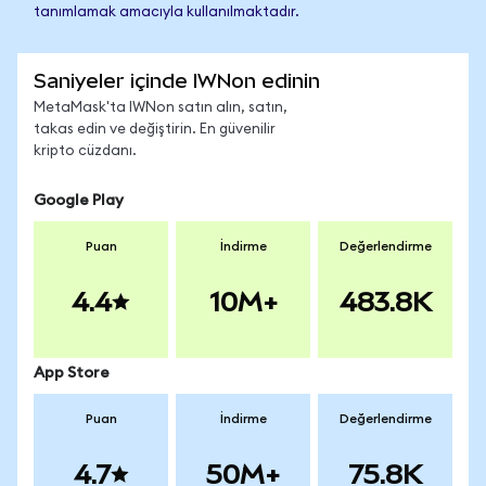
tanımlamak amacıyla kullanılmaktadır.
Saniyeler içinde IWNon edinin
MetaMask'ta IWNon satın alın, satın,
takas edin ve değiştirin. En güvenilir
kripto cüzdanı.
Google Play
Puan
İndirme
Değerlendirme
4.4
10M+
483.8K
App Store
Puan
İndirme
Değerlendirme
4.7
50M+
75.8K