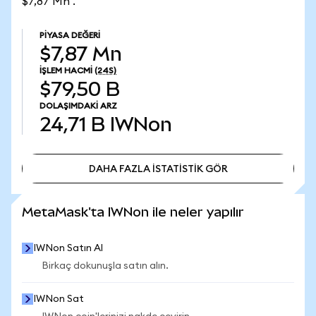
$7,87 Mn .
PIYASA DEĞERI
$7,87 Mn
İŞLEM HACMI
(24S)
$79,50 B
DOLAŞIMDAKI ARZ
24,71 B
IWNon
DAHA FAZLA İSTATİSTİK GÖR
DAHA FAZLA İSTATİSTİK GÖR
MetaMask'ta IWNon ile neler yapılır
IWNon Satın Al
Birkaç dokunuşla satın alın.
IWNon Sat