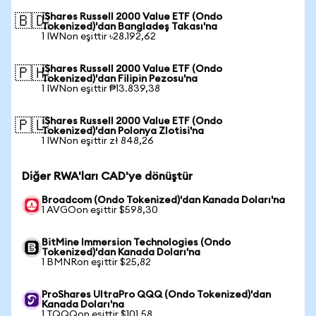
iShares Russell 2000 Value ETF (Ondo
🇧🇩
Tokenized)'dan Bangladeş Takası'na
1 IWNon eşittir ৳28.192,62
iShares Russell 2000 Value ETF (Ondo
🇵🇭
Tokenized)'dan Filipin Pezosu'na
1 IWNon eşittir ₱13.839,38
iShares Russell 2000 Value ETF (Ondo
🇵🇱
Tokenized)'dan Polonya Zlotisi'na
1 IWNon eşittir zł 848,26
Diğer RWA'ları CAD'ye dönüştür
Broadcom (Ondo Tokenized)'dan Kanada Doları'na
1 AVGOon eşittir $598,30
BitMine Immersion Technologies (Ondo
Tokenized)'dan Kanada Doları'na
1 BMNRon eşittir $25,82
ProShares UltraPro QQQ (Ondo Tokenized)'dan
Kanada Doları'na
1 TQQQon eşittir $101,58