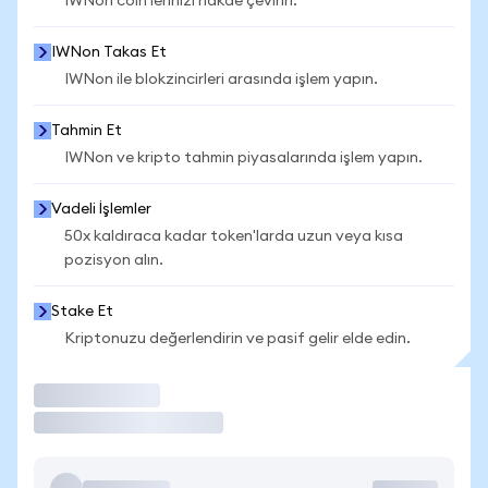
IWNon coin'lerinizi nakde çevirin.
IWNon Takas Et
IWNon ile blokzincirleri arasında işlem yapın.
Tahmin Et
IWNon ve kripto tahmin piyasalarında işlem yapın.
Vadeli İşlemler
50x kaldıraca kadar token'larda uzun veya kısa
pozisyon alın.
Stake Et
Kriptonuzu değerlendirin ve pasif gelir elde edin.
İşlem Yap