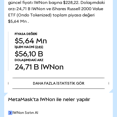
güncel fiyatı IWNon başına $228,22. Dolaşımdaki
arzı 24,71 B IWNon ve iShares Russell 2000 Value
ETF (Ondo Tokenized) toplam piyasa değeri
$5,64 Mn .
PIYASA DEĞERI
$5,64 Mn
İŞLEM HACMI
(24S)
$56,10 B
DOLAŞIMDAKI ARZ
24,71 B
IWNon
DAHA FAZLA İSTATİSTİK GÖR
DAHA FAZLA İSTATİSTİK GÖR
MetaMask'ta IWNon ile neler yapılır
IWNon Satın Al