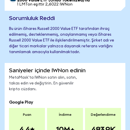
2000 Value ETF (Ondo Tokenized)'na
1 LMTon eşittir 2,6022 IWNon
Sorumluluk Reddi
Bu ürün iShares Russell 2000 Value ETF tarafından ihraç
edilmemiş, desteklenmemiş, onaylanmamış veya iShares
Russell 2000 Value ETF ile ilişkilendirilmemiştir. Şirket adı ve
diğer ticari markalar yalnızca dayanak referans varlığını
tanımlamak amacıyla kullanılmaktadır.
Saniyeler içinde IWNon edinin
MetaMask'ta IWNon satın alın, satın,
takas edin ve değiştirin. En güvenilir
kripto cüzdanı.
Google Play
Puan
İndirme
Değerlendirme
4.4
10M+
483.9K