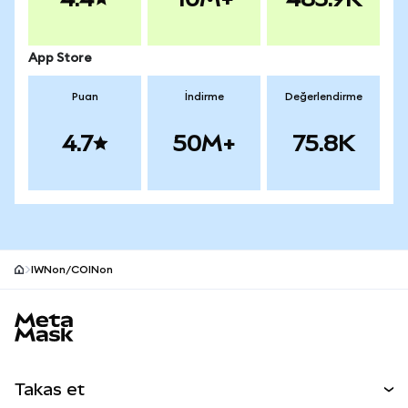
App Store
Puan
İndirme
Değerlendirme
4.7
50M+
75.8K
IWNon/COINon
MetaMask site alt bilgisi
Takas et