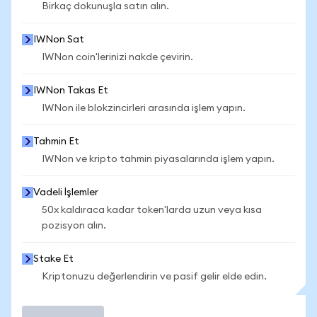
Birkaç dokunuşla satın alın.
IWNon Sat
IWNon coin'lerinizi nakde çevirin.
IWNon Takas Et
IWNon ile blokzincirleri arasında işlem yapın.
Tahmin Et
IWNon ve kripto tahmin piyasalarında işlem yapın.
Vadeli İşlemler
50x kaldıraca kadar token'larda uzun veya kısa
pozisyon alın.
Stake Et
Kriptonuzu değerlendirin ve pasif gelir elde edin.
İşlem Yap