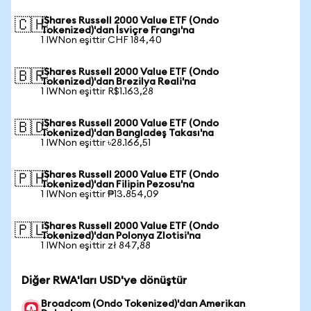
iShares Russell 2000 Value ETF (Ondo
🇨🇭
Tokenized)'dan İsviçre Frangı'na
1 IWNon eşittir CHF 184,40
iShares Russell 2000 Value ETF (Ondo
🇧🇷
Tokenized)'dan Brezilya Reali'na
1 IWNon eşittir R$1.163,28
iShares Russell 2000 Value ETF (Ondo
🇧🇩
Tokenized)'dan Bangladeş Takası'na
1 IWNon eşittir ৳28.166,51
iShares Russell 2000 Value ETF (Ondo
🇵🇭
Tokenized)'dan Filipin Pezosu'na
1 IWNon eşittir ₱13.854,09
iShares Russell 2000 Value ETF (Ondo
🇵🇱
Tokenized)'dan Polonya Zlotisi'na
1 IWNon eşittir zł 847,88
Diğer RWA'ları USD'ye dönüştür
Broadcom (Ondo Tokenized)'dan Amerikan