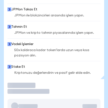
JPMon Takas Et
JPMon ile blokzincirleri arasında işlem yapın.
Tahmin Et
JPMon ve kripto tahmin piyasalarında işlem yapın.
Vadeli İşlemler
50x kaldıraca kadar token'larda uzun veya kısa
pozisyon alın.
Stake Et
Kriptonuzu değerlendirin ve pasif gelir elde edin.
İşlem Yap