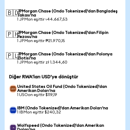
JPMorgan Chase (Ondo Tokenized)'dan Bangladeş
🇧🇩
Takası'na
1 JPMon eşittir ৳44.667,53
JPMorgan Chase (Ondo Tokenized)'dan Filipin
🇵🇭
Pezosu'na
1 JPMon eşittir ₱21.970,15
JPMorgan Chase (Ondo Tokenized)'dan Polonya
🇵🇱
Zlotisi'na
1 JPMon eşittir zł 1.344,60
Diğer RWA'ları USD'ye dönüştür
United States Oil Fund (Ondo Tokenized)'dan
Amerikan Doları'na
1 USOon eşittir $119,19
IBM (Ondo Tokenized)'dan Amerikan Doları'na
1 IBMon eşittir $240,32
Wolfspeed (Ondo Tokenized)'dan Amerikan
Doları'na