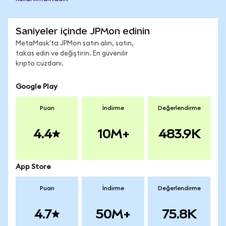
Saniyeler içinde JPMon edinin
MetaMask'ta JPMon satın alın, satın,
takas edin ve değiştirin. En güvenilir
kripto cüzdanı.
Google Play
Puan
İndirme
Değerlendirme
4.4
10M+
483.9K
App Store
Puan
İndirme
Değerlendirme
4.7
50M+
75.8K