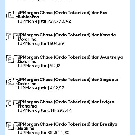
JPMorgan Chase (Ondo Tokenized)'dan Rus
🇷🇺
Rublesi'na
1 JPMon eşittir ₽29.773,42
JPMorgan Chase (Ondo Tokenized)'dan Kanada
🇨🇦
Doları'na
1 JPMon eşittir $504,89
JPMorgan Chase (Ondo Tokenized)'dan Avustralya
🇦🇺
Doları'na
1 JPMon eşittir $512,12
JPMorgan Chase (Ondo Tokenized)'dan Singapur
🇸🇬
Doları'na
1 JPMon eşittir $462,57
JPMorgan Chase (Ondo Tokenized)'dan İsviçre
🇨🇭
Frangı'na
1 JPMon eşittir CHF 292,44
JPMorgan Chase (Ondo Tokenized)'dan Brezilya
🇧🇷
Reali'na
1 JPMon eşittir R$1.844,80