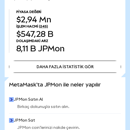
PIYASA DEĞERI
$2,94 Mn
İŞLEM HACMI
(24S)
$547,28 B
DOLAŞIMDAKI ARZ
8,11 B
JPMon
DAHA FAZLA İSTATİSTİK GÖR
DAHA FAZLA İSTATİSTİK GÖR
MetaMask'ta JPMon ile neler yapılır
JPMon Satın Al
Birkaç dokunuşla satın alın.
JPMon Sat
JPMon coin'lerinizi nakde çevirin.