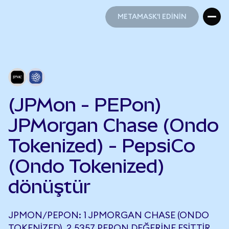
METAMASK'I EDİNİN
METAMASK'I EDİNİN
(JPMon - PEPon)
JPMorgan Chase (Ondo
Tokenized) - PepsiCo
(Ondo Tokenized)
dönüştür
JPMON/PEPON: 1 JPMORGAN CHASE (ONDO
TOKENIZED), 2,5357 PEPON DEĞERINE EŞITTIR