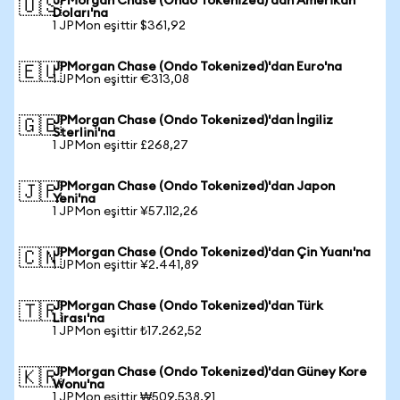
JPMorgan Chase (Ondo Tokenized)'dan Amerikan
🇺🇸
Doları'na
1 JPMon eşittir $361,92
JPMorgan Chase (Ondo Tokenized)'dan Euro'na
🇪🇺
1 JPMon eşittir €313,08
JPMorgan Chase (Ondo Tokenized)'dan İngiliz
🇬🇧
Sterlini'na
1 JPMon eşittir £268,27
JPMorgan Chase (Ondo Tokenized)'dan Japon
🇯🇵
Yeni'na
1 JPMon eşittir ¥57.112,26
JPMorgan Chase (Ondo Tokenized)'dan Çin Yuanı'na
🇨🇳
1 JPMon eşittir ¥2.441,89
JPMorgan Chase (Ondo Tokenized)'dan Türk
🇹🇷
Lirası'na
1 JPMon eşittir ₺17.262,52
JPMorgan Chase (Ondo Tokenized)'dan Güney Kore
🇰🇷
Wonu'na
1 JPMon eşittir ₩509.538,91