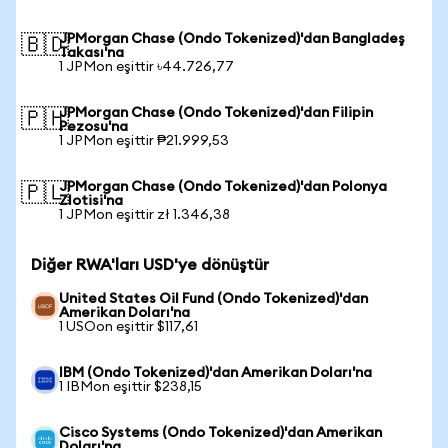
JPMorgan Chase (Ondo Tokenized)'dan Bangladeş
🇧🇩
Takası'na
1 JPMon eşittir ৳44.726,77
JPMorgan Chase (Ondo Tokenized)'dan Filipin
🇵🇭
Pezosu'na
1 JPMon eşittir ₱21.999,53
JPMorgan Chase (Ondo Tokenized)'dan Polonya
🇵🇱
Zlotisi'na
1 JPMon eşittir zł 1.346,38
Diğer RWA'ları USD'ye dönüştür
United States Oil Fund (Ondo Tokenized)'dan
Amerikan Doları'na
1 USOon eşittir $117,61
IBM (Ondo Tokenized)'dan Amerikan Doları'na
1 IBMon eşittir $238,15
Cisco Systems (Ondo Tokenized)'dan Amerikan
Doları'na