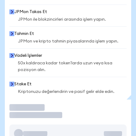
JPMon Takas Et
JPMon ile blokzincirleri arasında işlem yapın.
Tahmin Et
JPMon ve kripto tahmin piyasalarında işlem yapın.
Vadeli İşlemler
50x kaldıraca kadar token'larda uzun veya kısa
pozisyon alın.
Stake Et
Kriptonuzu değerlendirin ve pasif gelir elde edin.
İşlem Yap