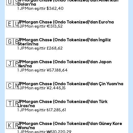
JPMorgan Chase (Ondo Tokenized)'dan Amerikan
🇺🇸
Doları'na
1 JPMon eşittir $362,40
JPMorgan Chase (Ondo Tokenized)'dan Euro'na
🇪🇺
1 JPMon eşittir €313,52
JPMorgan Chase (Ondo Tokenized)'dan İngiliz
🇬🇧
Sterlini'na
1 JPMon eşittir £268,62
JPMorgan Chase (Ondo Tokenized)'dan Japon
🇯🇵
Yeni'na
1 JPMon eşittir ¥57.188,64
JPMorgan Chase (Ondo Tokenized)'dan Çin Yuanı'na
🇨🇳
1 JPMon eşittir ¥2.445,15
JPMorgan Chase (Ondo Tokenized)'dan Türk
🇹🇷
Lirası'na
1 JPMon eşittir ₺17.285,61
JPMorgan Chase (Ondo Tokenized)'dan Güney Kore
🇰🇷
Wonu'na
1 JPMon eşittir ₩510.220,29