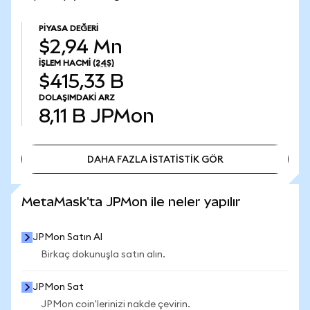
PIYASA DEĞERI
$2,94 Mn
İŞLEM HACMI
(24S)
$415,33 B
DOLAŞIMDAKI ARZ
8,11 B
JPMon
DAHA FAZLA İSTATİSTİK GÖR
DAHA FAZLA İSTATİSTİK GÖR
MetaMask'ta JPMon ile neler yapılır
JPMon Satın Al
Birkaç dokunuşla satın alın.
JPMon Sat
JPMon coin'lerinizi nakde çevirin.