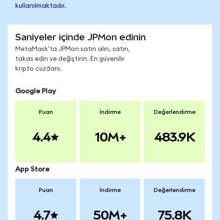
kullanılmaktadır.
Saniyeler içinde JPMon edinin
MetaMask'ta JPMon satın alın, satın,
takas edin ve değiştirin. En güvenilir
kripto cüzdanı.
Google Play
Puan
İndirme
Değerlendirme
4.4
10M+
483.9K
App Store
Puan
İndirme
Değerlendirme
4.7
50M+
75.8K