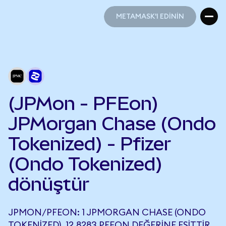
METAMASK'I EDİNİN
METAMASK'I EDİNİN
(JPMon - PFEon)
JPMorgan Chase (Ondo
Tokenized) - Pfizer
(Ondo Tokenized)
dönüştür
JPMON/PFEON: 1 JPMORGAN CHASE (ONDO
TOKENIZED), 12,8283 PFEON DEĞERINE EŞITTIR