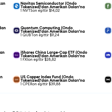
kan
Navitas Semiconductor (Ondo
Tokenized)'dan Amerikan Doları'na
1 NVTSon eşittir $14,02
dan
Quantum Computing (Ondo
Tokenized)'dan Amerikan Doları'na
1 QUBTon eşittir $9,24
dan
iShares China Large-Cap ETF (Ondo
Tokenized)'dan Amerikan Doları'na
1 FXIon eşittir $28,82
an
US Copper Index Fund (Ondo
Tokenized)'dan Amerikan Doları'na
1 CPERon eşittir $39,88