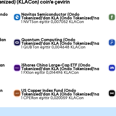
enized) (KLACon) coin'e çevirin
Ondo
Navitas Semiconductor (Ondo
Tokenized)'dan KLA (Ondo Tokenized)'na
1 NVTSon eşittir 0,007052 KLACon
dan
Quantum Computing (Ondo
Tokenized)'dan KLA (Ondo Tokenized)'na
1 QUBTon eşittir 0,004648 KLACon
dan
iShares China Large-Cap ETF (Ondo
Tokenized)'dan KLA (Ondo Tokenized)'na
1 FXIon eşittir 0,014496 KLACon
an
US Copper Index Fund (Ondo
Tokenized)'dan KLA (Ondo Tokenized)'na
1 CPERon eşittir 0,020059 KLACon