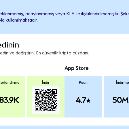
lenmemiş, onaylanmamış veya KLA ile ilişkilendirilmemiştir. Şirke
a kullanılmaktadır.
edinin
in ve değiştirin. En güvenilir kripto cüzdanı.
App Store
erlendirme
İndir
Puan
İndirme
83.9K
4.7
50M