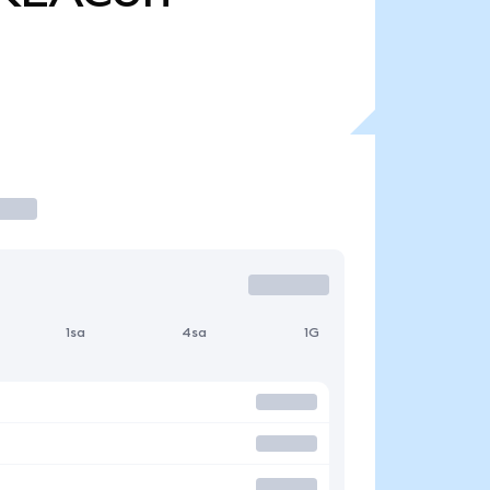
1sa
4sa
1G