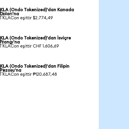
KLA (Ondo Tokenized)'dan Kanada

Doları'na
1 KLACon eşittir $2.774,49
KLA (Ondo Tokenized)'dan İsviçre

Frangı'na
1 KLACon eşittir CHF 1.606,69
KLA (Ondo Tokenized)'dan Filipin

Pezosu'na
1 KLACon eşittir ₱120.687,48