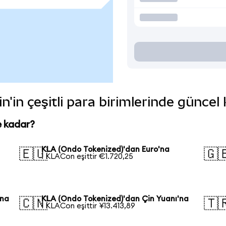
'in çeşitli para birimlerinde güncel
e kadar?
KLA (Ondo Tokenized)'dan Euro'na
🇪🇺
🇬
1 KLACon eşittir €1.720,25
'na
KLA (Ondo Tokenized)'dan Çin Yuanı'na
🇨🇳
🇹
1 KLACon eşittir ¥13.413,89