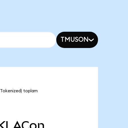
TMUSON
 Tokenized) toplam
KLACon