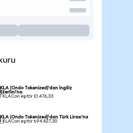
 kuru
KLA (Ondo Tokenized)'dan İngiliz

Sterlini'na
1 KLACon eşittir £1.476,33
KLA (Ondo Tokenized)'dan Türk Lirası'na

1 KLACon eşittir ₺94.827,30