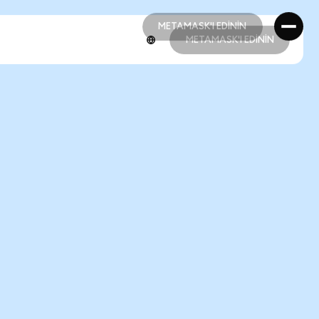
METAMASK'I EDİNİN
METAMASK'I EDİNİN
METAMASK'I EDİNİN
METAMASK'I EDİNİN