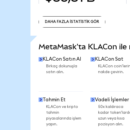
DAHA FAZLA İSTATİSTİK GÖR
DAHA FAZLA İSTATİSTİK GÖR
MetaMask'ta KLACon ile n
KLACon Satın Al
KLACon Sat
Birkaç dokunuşla
KLACon coin'lerin
satın alın.
nakde çevirin.
Tahmin Et
Vadeli İşlemler
KLACon ve kripto
50x kaldıraca
tahmin
kadar token'lard
piyasalarında işlem
uzun veya kısa
yapın.
pozisyon alın.