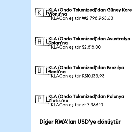
KLA (Ondo Tokenized)'dan Güney Kore
🇰🇷
Wonu'na
1 KLACon eşittir ₩2.798.963,63
KLA (Ondo Tokenized)'dan Avustralya
🇦🇺
Doları'na
1 KLACon eşittir $2.818,00
KLA (Ondo Tokenized)'dan Brezilya
🇧🇷
Reali'na
1 KLACon eşittir R$10.133,93
KLA (Ondo Tokenized)'dan Polonya
🇵🇱
Zlotisi'na
1 KLACon eşittir zł 7.386,10
Diğer RWA'ları USD'ye dönüştür