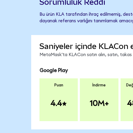
Sorumluluk Reddi
Bu ürün KLA tarafından ihraç edilmemiş, destek
dayanak referans varlığını tanımlamak amacıyl
Saniyeler içinde KLACon 
MetaMask'ta KLACon satın alın, satın, takas ed
Google Play
Puan
İndirme
Değ
4.4
10M+
4