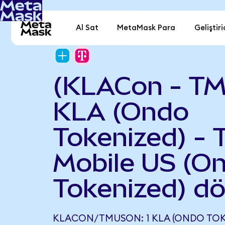
Al Sat
MetaMask Para
Geliştiri
(KLACon - T
KLA (Ondo
Tokenized) - 
Mobile US (O
Tokenized) d
KLACON/TMUSON: 1 KLA (ONDO TOKEN