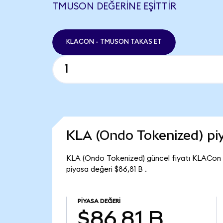
TMUSON DEĞERINE EŞITTIR
KLACON - TMUSON TAKAS ET
KLA (Ondo Tokenized) p
KLA (Ondo Tokenized) güncel fiyatı KLACon 
piyasa değeri $86,81 B .
PIYASA DEĞERI
$86,81 B