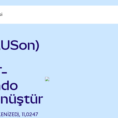
ci
MUSon)
T-
ndo
önüştür
IZED), 11,0247