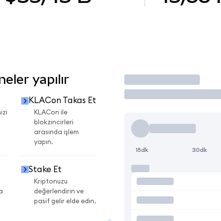
eler yapılır
İşlem Yap
KLACon Takas Et
izi
KLACon ile
blokzincirleri
arasında işlem
yapın.
15dk
30dk
Stake Et
Kriptonuzu
a
değerlendirin ve
pasif gelir elde edin.