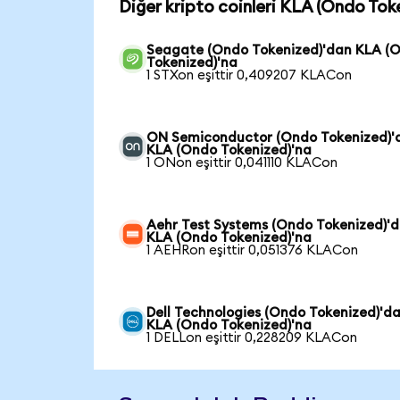
Diğer kripto coinleri KLA (Ondo Tok
Seagate (Ondo Tokenized)'dan KLA (
Tokenized)'na
1 STXon eşittir 0,409207 KLACon
ON Semiconductor (Ondo Tokenized)'
KLA (Ondo Tokenized)'na
1 ONon eşittir 0,041110 KLACon
Aehr Test Systems (Ondo Tokenized)'
KLA (Ondo Tokenized)'na
1 AEHRon eşittir 0,051376 KLACon
Dell Technologies (Ondo Tokenized)'d
KLA (Ondo Tokenized)'na
1 DELLon eşittir 0,228209 KLACon