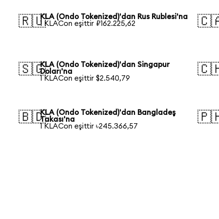
KLA (Ondo Tokenized)'dan Rus Rublesi'na
🇷🇺
🇨
1 KLACon eşittir ₽162.225,62
KLA (Ondo Tokenized)'dan Singapur
🇸🇬
🇨
Doları'na
1 KLACon eşittir $2.540,79
KLA (Ondo Tokenized)'dan Bangladeş
🇧🇩
🇵
Takası'na
1 KLACon eşittir ৳245.366,57