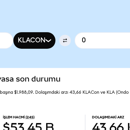
KLACON
iyasa son durumu
başına $1.988,09. Dolaşımdaki arzı 43,66 KLACon ve KLA (Ondo
İŞLEM HACMI
(24S)
DOLAŞIMDAKI ARZ
$53,45 B
43,66