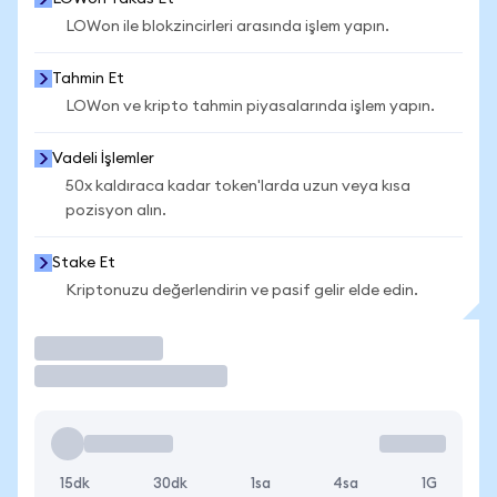
LOWon ile blokzincirleri arasında işlem yapın.
Tahmin Et
LOWon ve kripto tahmin piyasalarında işlem yapın.
Vadeli İşlemler
50x kaldıraca kadar token'larda uzun veya kısa
pozisyon alın.
Stake Et
Kriptonuzu değerlendirin ve pasif gelir elde edin.
İşlem Yap
15dk
30dk
1sa
4sa
1G