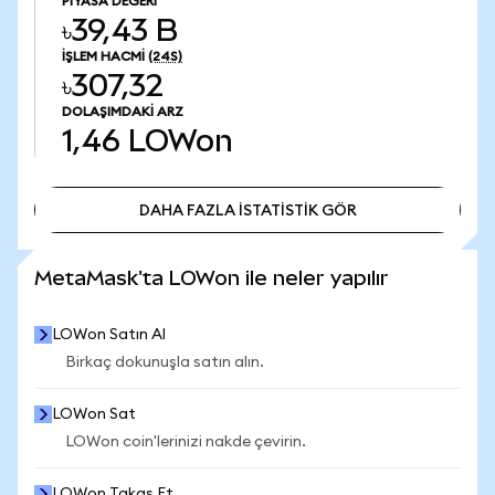
PIYASA DEĞERI
৳39,43 B
İŞLEM HACMI
(24S)
৳307,32
DOLAŞIMDAKI ARZ
1,46
LOWon
DAHA FAZLA İSTATİSTİK GÖR
DAHA FAZLA İSTATİSTİK GÖR
MetaMask'ta LOWon ile neler yapılır
LOWon Satın Al
Birkaç dokunuşla satın alın.
LOWon Sat
LOWon coin'lerinizi nakde çevirin.
LOWon Takas Et