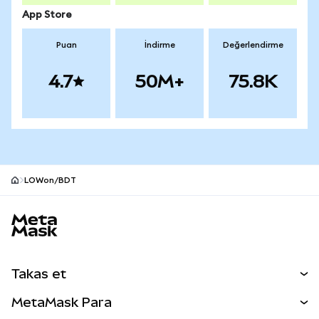
App Store
Puan
İndirme
Değerlendirme
4.7
50M+
75.8K
LOWon/BDT
MetaMask site alt bilgisi
Takas et
Takas İşlemleri
MetaMask Para
Tahmin Et
YENİ
Kripto Al