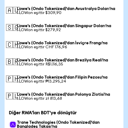
Lowe's (Ondo Tokenized)'dan Avustralya Doları'na
🇦🇺
1 LOWon eşittir $309,90
Lowe's (Ondo Tokenized)'dan Singapur Doları'na
🇸🇬
1 LOWon eşittir $279,92
Lowe's (Ondo Tokenized)'dan İsviçre Frangı'na
🇨🇭
1 LOWon eşittir CHF 176,96
Lowe's (Ondo Tokenized)'dan Brezilya Reali'na
🇧🇷
1 LOWon eşittir R$1.116,35
Lowe's (Ondo Tokenized)'dan Filipin Pezosu'na
🇵🇭
1 LOWon eşittir ₱13.295,24
Lowe's (Ondo Tokenized)'dan Polonya Zlotisi'na
🇵🇱
1 LOWon eşittir zł 813,68
Diğer RWA'ları BDT'ye dönüştür
Trane Technologies (Ondo Tokenized)'dan
Bangladeş Takası'na