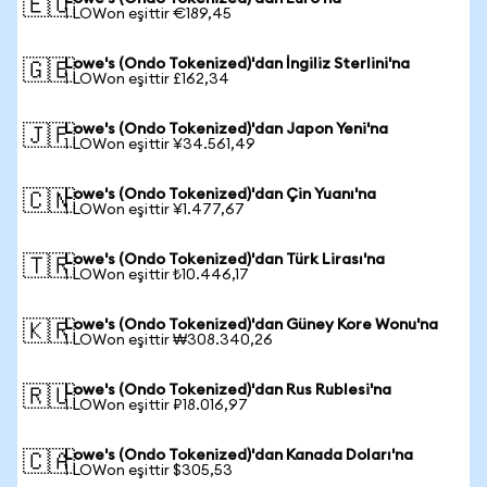
🇪🇺
1 LOWon eşittir €189,45
Lowe's (Ondo Tokenized)'dan İngiliz Sterlini'na
🇬🇧
1 LOWon eşittir £162,34
Lowe's (Ondo Tokenized)'dan Japon Yeni'na
🇯🇵
1 LOWon eşittir ¥34.561,49
Lowe's (Ondo Tokenized)'dan Çin Yuanı'na
🇨🇳
1 LOWon eşittir ¥1.477,67
Lowe's (Ondo Tokenized)'dan Türk Lirası'na
🇹🇷
1 LOWon eşittir ₺10.446,17
Lowe's (Ondo Tokenized)'dan Güney Kore Wonu'na
🇰🇷
1 LOWon eşittir ₩308.340,26
Lowe's (Ondo Tokenized)'dan Rus Rublesi'na
🇷🇺
1 LOWon eşittir ₽18.016,97
Lowe's (Ondo Tokenized)'dan Kanada Doları'na
🇨🇦
1 LOWon eşittir $305,53