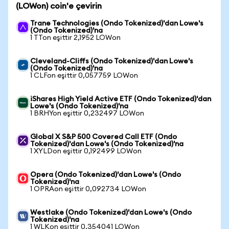
(LOWon) coin'e çevirin
Trane Technologies (Ondo Tokenized)'dan Lowe's
(Ondo Tokenized)'na
1 TTon eşittir 2,1952 LOWon
Cleveland-Cliffs (Ondo Tokenized)'dan Lowe's
(Ondo Tokenized)'na
1 CLFon eşittir 0,057759 LOWon
iShares High Yield Active ETF (Ondo Tokenized)'dan
Lowe's (Ondo Tokenized)'na
1 BRHYon eşittir 0,232497 LOWon
Global X S&P 500 Covered Call ETF (Ondo
Tokenized)'dan Lowe's (Ondo Tokenized)'na
1 XYLDon eşittir 0,192499 LOWon
Opera (Ondo Tokenized)'dan Lowe's (Ondo
Tokenized)'na
1 OPRAon eşittir 0,092734 LOWon
Westlake (Ondo Tokenized)'dan Lowe's (Ondo
Tokenized)'na
1 WLKon eşittir 0,354041 LOWon