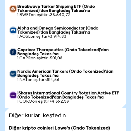
Breakwave Tanker Shipping ETF (Ondo
Tokenized)'dan Bangladeş Takası'na
1 BWETon eşittir ৳35.640,72
Alpha and Omega Semiconductor (Ondo
Tokenized)'dan Bangladeş Takası'na
1 AOSLon eşittir ৳3.914,83
Capricor Therapeutics (Ondo Tokenized)'dan
Bangladeş Takası'na
1 CAPRon eşittir ৳501,08
Nordic American Tankers (Ondo Tokenized)'dan
Bangladeş Takası'na
1 NATon eşittir ৳814,56
iShares International Country Rotation Active ETF
(Ondo Tokenized)'dan Bangladeş Takası'na
1 COROon eşittir ৳4.592,39
Diğer kurları keşfedin
Diğer kripto coinleri Lowe's (Ondo Tokenized)