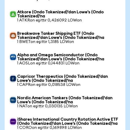
Atkore (Ondo Tokenized)'dan Lowe's (Ondo
Tokenized)'na
1 ATKRon eşittir 0,426092 LOWon
Breakwave Tanker Shipping ETF (Ondo
Tokenized)'dan Lowe's (Ondo Tokenized)'na
1 BWETon eşittir 1,3185 LOWon
Alpha and Omega Semiconductor (Ondo
Tokenized)'dan Lowe's (Ondo Tokenized)'na
1 AOSLon eşittir 0,144831 LOWon
Capricor Therapeutics (Ondo Tokenized)'dan
Lowe's (Ondo Tokenized)'na
1 CAPRon eşittir 0,018538 LOWon
Nordic American Tankers (Ondo Tokenized)'dan
Lowe's (Ondo Tokenized)'na
1 NATon eşittir 0,030135 LOWon
iShares International Country Rotation Active ETF
(Ondo Tokenized)'dan Lowe's (Ondo Tokenized)'na
1 COROon eşittir 0,169898 LOWon