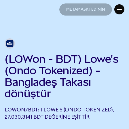
METAMASK'I EDİNİN
METAMASK'I EDİNİN
(LOWon - BDT) Lowe's
(Ondo Tokenized) -
Bangladeş Takası
dönüştür
LOWON/BDT: 1 LOWE'S (ONDO TOKENIZED),
27.030,3141 BDT DEĞERINE EŞITTIR