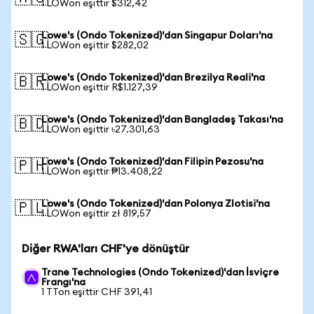
1 LOWon eşittir $312,42
Lowe's (Ondo Tokenized)'dan Singapur Doları'na
🇸🇬
1 LOWon eşittir $282,02
Lowe's (Ondo Tokenized)'dan Brezilya Reali'na
🇧🇷
1 LOWon eşittir R$1.127,39
Lowe's (Ondo Tokenized)'dan Bangladeş Takası'na
🇧🇩
1 LOWon eşittir ৳27.301,63
Lowe's (Ondo Tokenized)'dan Filipin Pezosu'na
🇵🇭
1 LOWon eşittir ₱13.408,22
Lowe's (Ondo Tokenized)'dan Polonya Zlotisi'na
🇵🇱
1 LOWon eşittir zł 819,57
Diğer RWA'ları CHF'ye dönüştür
Trane Technologies (Ondo Tokenized)'dan İsviçre
Frangı'na
1 TTon eşittir CHF 391,41