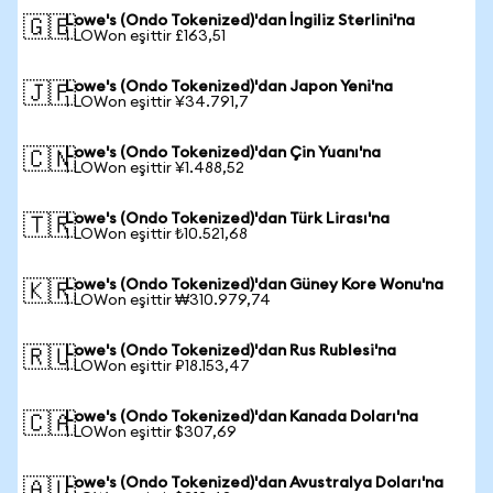
Lowe's (Ondo Tokenized)'dan İngiliz Sterlini'na
🇬🇧
1 LOWon eşittir £163,51
Lowe's (Ondo Tokenized)'dan Japon Yeni'na
🇯🇵
1 LOWon eşittir ¥34.791,7
Lowe's (Ondo Tokenized)'dan Çin Yuanı'na
🇨🇳
1 LOWon eşittir ¥1.488,52
Lowe's (Ondo Tokenized)'dan Türk Lirası'na
🇹🇷
1 LOWon eşittir ₺10.521,68
Lowe's (Ondo Tokenized)'dan Güney Kore Wonu'na
🇰🇷
1 LOWon eşittir ₩310.979,74
Lowe's (Ondo Tokenized)'dan Rus Rublesi'na
🇷🇺
1 LOWon eşittir ₽18.153,47
Lowe's (Ondo Tokenized)'dan Kanada Doları'na
🇨🇦
1 LOWon eşittir $307,69
Lowe's (Ondo Tokenized)'dan Avustralya Doları'na
🇦🇺