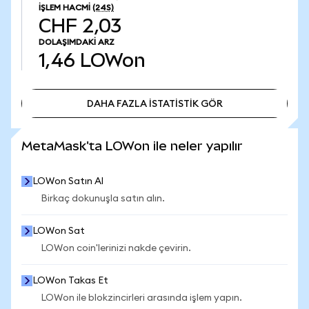
İŞLEM HACMI
(24S)
CHF 2,03
DOLAŞIMDAKI ARZ
1,46
LOWon
DAHA FAZLA İSTATİSTİK GÖR
DAHA FAZLA İSTATİSTİK GÖR
MetaMask'ta LOWon ile neler yapılır
LOWon Satın Al
Birkaç dokunuşla satın alın.
LOWon Sat
LOWon coin'lerinizi nakde çevirin.
LOWon Takas Et
LOWon ile blokzincirleri arasında işlem yapın.