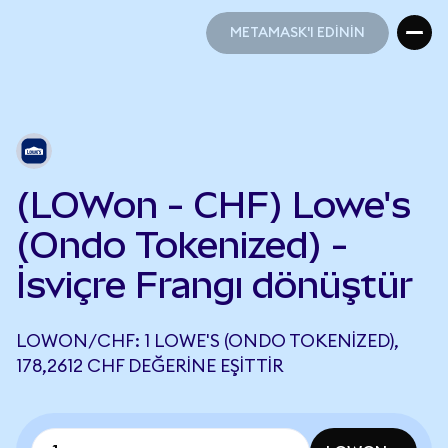
METAMASK'I EDİNİN
METAMASK'I EDİNİN
(LOWon - CHF) Lowe's
(Ondo Tokenized) -
İsviçre Frangı dönüştür
LOWON/CHF: 1 LOWE'S (ONDO TOKENIZED),
178,2612 CHF DEĞERINE EŞITTIR