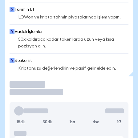
Tahmin Et
LOWon ve kripto tahmin piyasalarında işlem yapın.
Vadeli İşlemler
50x kaldıraca kadar token'larda uzun veya kısa
pozisyon alın.
Stake Et
Kriptonuzu değerlendirin ve pasif gelir elde edin.
İşlem Yap
15dk
30dk
1sa
4sa
1G