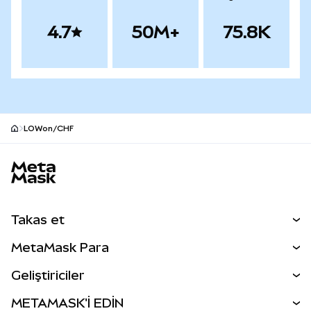
4.7
50M+
75.8K
LOWon/CHF
MetaMask site alt bilgisi
Takas et
Takas İşlemleri
MetaMask Para
Tahmin Et
YENİ
Kripto Al
Geliştiriciler
Perps
YENİ
MetaMask Kart
Dökümantasyon
METAMASK'İ EDİN
RWA'lar