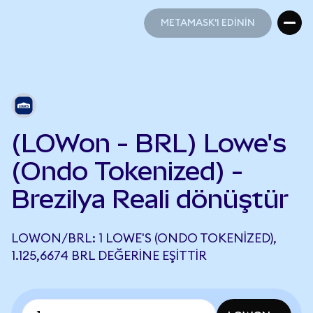
METAMASK'I EDİNİN
METAMASK'I EDİNİN
(LOWon - BRL) Lowe's
(Ondo Tokenized) -
Brezilya Reali dönüştür
LOWON/BRL: 1 LOWE'S (ONDO TOKENIZED),
1.125,6674 BRL DEĞERINE EŞITTIR