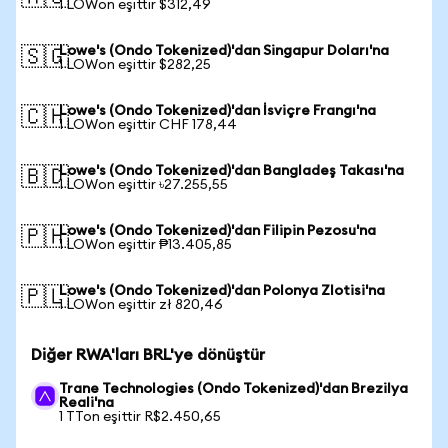
1 LOWon eşittir $312,49
Lowe's (Ondo Tokenized)'dan Singapur Doları'na
🇸🇬
1 LOWon eşittir $282,25
Lowe's (Ondo Tokenized)'dan İsviçre Frangı'na
🇨🇭
1 LOWon eşittir CHF 178,44
Lowe's (Ondo Tokenized)'dan Bangladeş Takası'na
🇧🇩
1 LOWon eşittir ৳27.255,55
Lowe's (Ondo Tokenized)'dan Filipin Pezosu'na
🇵🇭
1 LOWon eşittir ₱13.405,85
Lowe's (Ondo Tokenized)'dan Polonya Zlotisi'na
🇵🇱
1 LOWon eşittir zł 820,46
Diğer RWA'ları BRL'ye dönüştür
Trane Technologies (Ondo Tokenized)'dan Brezilya
Reali'na
1 TTon eşittir R$2.450,65