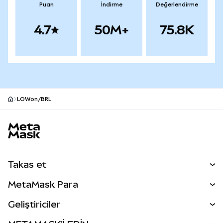
Puan
İndirme
Değerlendirme
4.7
50M+
75.8K
LOWon/BRL
MetaMask site alt bilgisi
Takas et
Takas İşlemleri
MetaMask Para
Tahmin Et
YENİ
Kripto Al
Geliştiriciler
Perps
YENİ
MetaMask Kart
Dökümantasyon