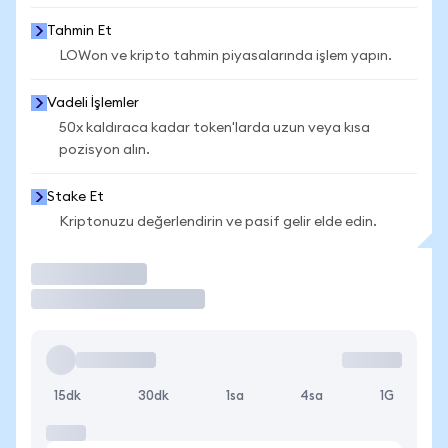
Tahmin Et
LOWon ve kripto tahmin piyasalarında işlem yapın.
Vadeli İşlemler
50x kaldıraca kadar token'larda uzun veya kısa
pozisyon alın.
Stake Et
Kriptonuzu değerlendirin ve pasif gelir elde edin.
İşlem Yap
15dk
30dk
1sa
4sa
1G