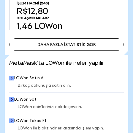
İŞLEM HACMI
(24S)
R$12,80
DOLAŞIMDAKI ARZ
1,46
LOWon
DAHA FAZLA İSTATİSTİK GÖR
DAHA FAZLA İSTATİSTİK GÖR
MetaMask'ta LOWon ile neler yapılır
LOWon Satın Al
Birkaç dokunuşla satın alın.
LOWon Sat
LOWon coin'lerinizi nakde çevirin.
LOWon Takas Et
LOWon ile blokzincirleri arasında işlem yapın.