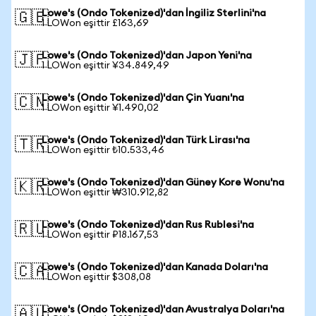
Lowe's (Ondo Tokenized)'dan İngiliz Sterlini'na
🇬🇧
1 LOWon eşittir £163,69
Lowe's (Ondo Tokenized)'dan Japon Yeni'na
🇯🇵
1 LOWon eşittir ¥34.849,49
Lowe's (Ondo Tokenized)'dan Çin Yuanı'na
🇨🇳
1 LOWon eşittir ¥1.490,02
Lowe's (Ondo Tokenized)'dan Türk Lirası'na
🇹🇷
1 LOWon eşittir ₺10.533,46
Lowe's (Ondo Tokenized)'dan Güney Kore Wonu'na
🇰🇷
1 LOWon eşittir ₩310.912,82
Lowe's (Ondo Tokenized)'dan Rus Rublesi'na
🇷🇺
1 LOWon eşittir ₽18.167,53
Lowe's (Ondo Tokenized)'dan Kanada Doları'na
🇨🇦
1 LOWon eşittir $308,08
Lowe's (Ondo Tokenized)'dan Avustralya Doları'na
🇦🇺