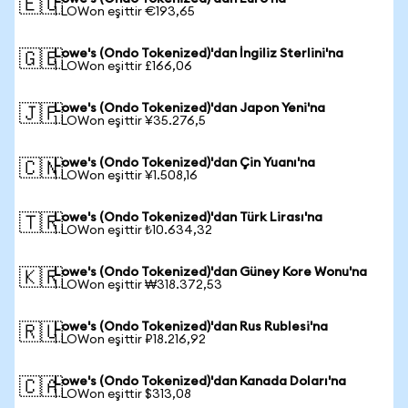
🇪🇺
1 LOWon eşittir €193,65
Lowe's (Ondo Tokenized)'dan İngiliz Sterlini'na
🇬🇧
1 LOWon eşittir £166,06
Lowe's (Ondo Tokenized)'dan Japon Yeni'na
🇯🇵
1 LOWon eşittir ¥35.276,5
Lowe's (Ondo Tokenized)'dan Çin Yuanı'na
🇨🇳
1 LOWon eşittir ¥1.508,16
Lowe's (Ondo Tokenized)'dan Türk Lirası'na
🇹🇷
1 LOWon eşittir ₺10.634,32
Lowe's (Ondo Tokenized)'dan Güney Kore Wonu'na
🇰🇷
1 LOWon eşittir ₩318.372,53
Lowe's (Ondo Tokenized)'dan Rus Rublesi'na
🇷🇺
1 LOWon eşittir ₽18.216,92
Lowe's (Ondo Tokenized)'dan Kanada Doları'na
🇨🇦
1 LOWon eşittir $313,08