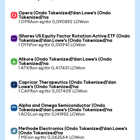
Opera (Ondo Tokenized)'dan Lowe's (Ondo
Tokenized)'na
1 OPRAon eşittir 0,090892 LOWon
iShares US Equity Factor Rotation Active ETF (Ondo
Tokenized)'dan Lowe's (Ondo Tokenized)'na
1 DYNFon eşittir 0,310941 LOWon
Atkore (Ondo Tokenized)'dan Lowe's (Ondo
Tokenized)'na
1 ATKRon eşittir 0,417631 LOWon
Capricor Therapeutics (Ondo Tokenized)'dan
Lowe's (Ondo Tokenized)'na
1 CAPRon eşittir 0,017409 LOWon
Alpha and Omega Semiconductor (Ondo
Tokenized)'dan Lowe's (Ondo Tokenized)'na
1 AOSLon eşittir 0,141955 LOWon
Methode Electronics (Ondo Tokenized)'dan Lowe's
(Ondo Tokenized)'na
1 MEIon eşittir 0,062564 LOWon