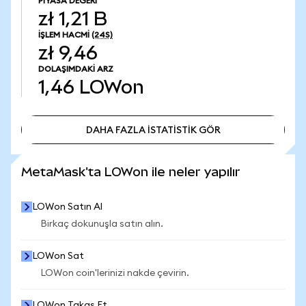
PIYASA DEĞERI
zł 1,21 B
İŞLEM HACMI
(24S)
zł 9,46
DOLAŞIMDAKI ARZ
1,46
LOWon
DAHA FAZLA İSTATİSTİK GÖR
DAHA FAZLA İSTATİSTİK GÖR
MetaMask'ta LOWon ile neler yapılır
LOWon Satın Al
Birkaç dokunuşla satın alın.
LOWon Sat
LOWon coin'lerinizi nakde çevirin.
LOWon Takas Et