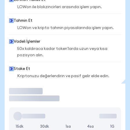
LOWon ile blokzincirleri arasında işlem yapın.
Tahmin Et
LOWon ve kripto tahmin piyasalarında işlem yapın.
Vadeli İşlemler
50x kaldıraca kadar token'larda uzun veya kısa
pozisyon alın.
Stake Et
Kriptonuzu değerlendirin ve pasif gelir elde edin.
İşlem Yap
15dk
30dk
1sa
4sa
1G