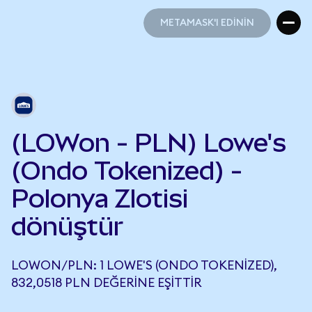
METAMASK'I EDİNİN
METAMASK'I EDİNİN
(LOWon - PLN) Lowe's
(Ondo Tokenized) -
Polonya Zlotisi
dönüştür
LOWON/PLN: 1 LOWE'S (ONDO TOKENIZED),
832,0518 PLN DEĞERINE EŞITTIR