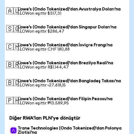
Lowe's (Ondo Tokenized)'dan Avustralya Doları'na
🇦🇺
1 LOWon eşittir $317,31
Lowe's (Ondo Tokenized)'dan Singapur Doları'na
🇸🇬
1 LOWon eşittir $286,47
Lowe's (Ondo Tokenized)'dan İsviçre Frangı'na
🇨🇭
1 LOWon eşittir CHF 180,88
Lowe's (Ondo Tokenized)'dan Brezilya Reali'na
🇧🇷
1 LOWon eşittir R$1.144,47
Lowe's (Ondo Tokenized)'dan Bangladeş Takası'na
🇧🇩
1 LOWon eşittir ৳27.618,15
Lowe's (Ondo Tokenized)'dan Filipin Pezosu'na
🇵🇭
1 LOWon eşittir ₱13.589,95
Diğer RWA'ları PLN'ye dönüştür
Trane Technologies (Ondo Tokenized)'dan Polonya
Zlotisi'na