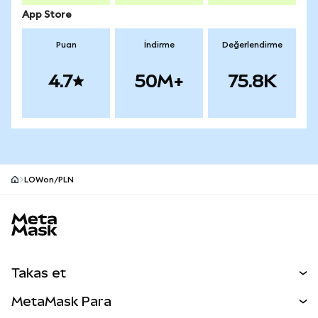
App Store
Puan
İndirme
Değerlendirme
4.7
50M+
75.8K
LOWon/PLN
MetaMask site alt bilgisi
Takas et
Takas İşlemleri
MetaMask Para
Tahmin Et
YENİ
Kripto Al