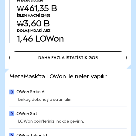
PIYASA DEĞERI
₩461,35 B
İŞLEM HACMI
(24S)
₩3,60 B
DOLAŞIMDAKI ARZ
1,46
LOWon
DAHA FAZLA İSTATİSTİK GÖR
DAHA FAZLA İSTATİSTİK GÖR
MetaMask'ta LOWon ile neler yapılır
LOWon Satın Al
Birkaç dokunuşla satın alın.
LOWon Sat
LOWon coin'lerinizi nakde çevirin.
LOWon Takas Et