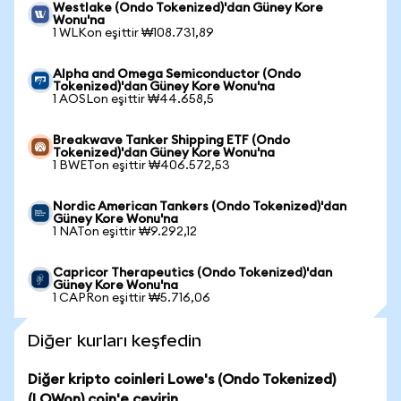
Westlake (Ondo Tokenized)'dan Güney Kore
Wonu'na
1 WLKon eşittir ₩108.731,89
Alpha and Omega Semiconductor (Ondo
Tokenized)'dan Güney Kore Wonu'na
1 AOSLon eşittir ₩44.658,5
Breakwave Tanker Shipping ETF (Ondo
Tokenized)'dan Güney Kore Wonu'na
1 BWETon eşittir ₩406.572,53
Nordic American Tankers (Ondo Tokenized)'dan
Güney Kore Wonu'na
1 NATon eşittir ₩9.292,12
Capricor Therapeutics (Ondo Tokenized)'dan
Güney Kore Wonu'na
1 CAPRon eşittir ₩5.716,06
Diğer kurları keşfedin
Diğer kripto coinleri Lowe's (Ondo Tokenized)
(LOWon) coin'e çevirin