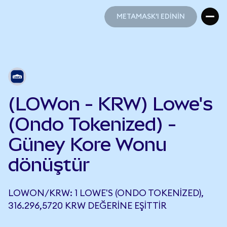
METAMASK'I EDİNİN
METAMASK'I EDİNİN
(LOWon - KRW) Lowe's
(Ondo Tokenized) -
Güney Kore Wonu
dönüştür
LOWON/KRW: 1 LOWE'S (ONDO TOKENIZED),
316.296,5720 KRW DEĞERINE EŞITTIR