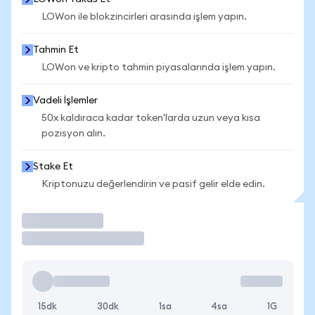
LOWon ile blokzincirleri arasında işlem yapın.
Tahmin Et
LOWon ve kripto tahmin piyasalarında işlem yapın.
Vadeli İşlemler
50x kaldıraca kadar token'larda uzun veya kısa
pozisyon alın.
Stake Et
Kriptonuzu değerlendirin ve pasif gelir elde edin.
İşlem Yap
15dk
30dk
1sa
4sa
1G