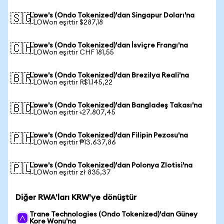
Lowe's (Ondo Tokenized)'dan Singapur Doları'na
🇸🇬
1 LOWon eşittir $287,18
Lowe's (Ondo Tokenized)'dan İsviçre Frangı'na
🇨🇭
1 LOWon eşittir CHF 181,55
Lowe's (Ondo Tokenized)'dan Brezilya Reali'na
🇧🇷
1 LOWon eşittir R$1.145,22
Lowe's (Ondo Tokenized)'dan Bangladeş Takası'na
🇧🇩
1 LOWon eşittir ৳27.807,45
Lowe's (Ondo Tokenized)'dan Filipin Pezosu'na
🇵🇭
1 LOWon eşittir ₱13.637,86
Lowe's (Ondo Tokenized)'dan Polonya Zlotisi'na
🇵🇱
1 LOWon eşittir zł 835,37
Diğer RWA'ları KRW'ye dönüştür
Trane Technologies (Ondo Tokenized)'dan Güney
Kore Wonu'na