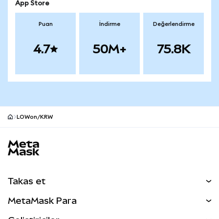
App Store
Puan
İndirme
Değerlendirme
4.7
50M+
75.8K
LOWon/KRW
MetaMask site alt bilgisi
Takas et
Takas İşlemleri
MetaMask Para
Tahmin Et
YENİ
Kripto Al